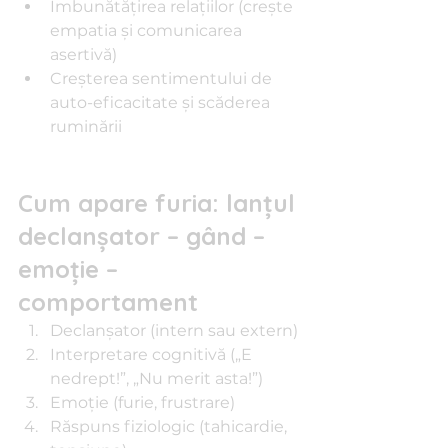
Îmbunătățirea relațiilor (crește 
empatia și comunicarea 
asertivă)
Creșterea sentimentului de 
auto-eficacitate și scăderea 
ruminării
Cum apare furia: lanțul 
declanșator – gând – 
emoție – 
comportament
Declanșator (intern sau extern)
Interpretare cognitivă („E 
nedrept!”, „Nu merit asta!”)
Emoție (furie, frustrare)
Răspuns fiziologic (tahicardie, 