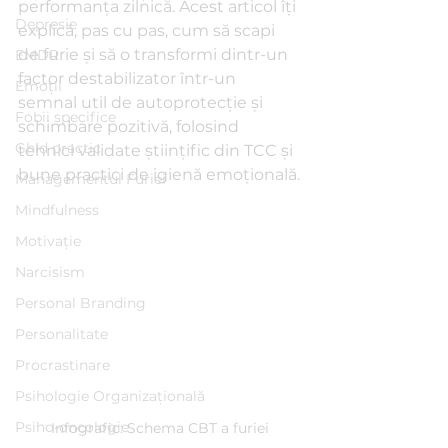
performanța zilnică. Acest articol îți 
Depresie
explică, pas cu pas, cum să scapi 
de furie și să o transformi dintr-un 
EMDR
factor destabilizator într-un 
Emoții
semnal util de autoprotecție și 
Fobii specifice
schimbare pozitivă, folosind 
Ghid practic
tehnici validate științific din TCC și 
bune practici de igienă emoțională.
Managementul Furiei
Mindfulness
Motivație
Narcisism
Personal Branding
Personalitate
Procrastinare
Psihologie Organizațională
Psiho-oncologie
Infografic: Schema CBT a furiei