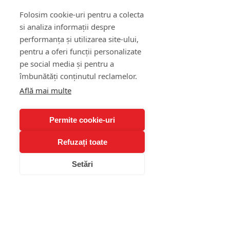
Se asociază cu anxietate, 
depresie, abuz de substanțe.
Folosim cookie-uri pentru a colecta
si analiza informații despre
Programează o ședință de 
performanța și utilizarea site-ului,
evaluare TCC la Clinica Blue: 
pentru a oferi funcții personalizate
pagina „Terapie Cognitiv-
pe social media și pentru a
Comportamentală” sau opțiuni 
îmbunătăți conținutul reclamelor.
online pe 
alexandra-nae.ro
.
Află mai multe
Concluzie
Permite cookie-uri
Gestionarea furiei nu înseamnă 
Refuzați toate
suprimarea emoției, ci 
transformarea ei într-un motor de 
Setări
schimbare constructivă. Aplicând 
monitorizarea, restructurarea 
cognitivă, tehnicile de calmare 
rapidă și expunerea graduală, îți 
recapeți controlul emoțional și îți 
protejezi sănătatea și relațiile. 