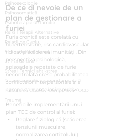
Psihosexologie
De ce ai nevoie de un 
Psihosomatică
plan de gestionare a 
Psihoterapie de familie
furiei
Reiki I Terapii Alternative
Furia cronică este corelată cu 
Relații de Cuplu
hipertensiune, risc cardiovascular 
Stiluri de Atașament
ridicat și scăderea imunității. Din 
perspectivă psihologică, 
Stima de sine
episoadele repetate de furie 
Stres I Tehnici anti-stres
necontrolată cresc probabilitatea 
Terapia cognitiv-comportamentală
conflictelor interpersonale și a 
comportamentelor impulsive.
Tulburarea Obsesiv-Compulsivă - OCD
Traumă
Beneficiile implementării unui 
plan TCC de control al furiei:
Reglare fiziologică (scăderea 
tensiunii musculare, 
normalizarea cortizolului)