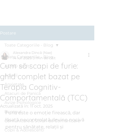
Clinica BLUE
Cabinet Psihologic
Postare
Toate Categoriile - Blog
Alexandra Dincă (Nae)
Toate Categoriile - Blog
14 iul. 2025
3 min de citit
Cum să scapi de furie:
ADHD adulți
ghid complet bazat pe
Adicții
Anxietate
Terapia Cognitiv-
Atacuri de Panică
Comportamentală (TCC)
Avize Psihologice
Actualizată în:
11 oct. 2025
Burnout
Furia este o emoție firească, dar 
lăsată necontrolată devine nocivă 
Comunicare & Stiluri de Comunicare
pentru sănătate, relații și 
Copii & Adolescenți