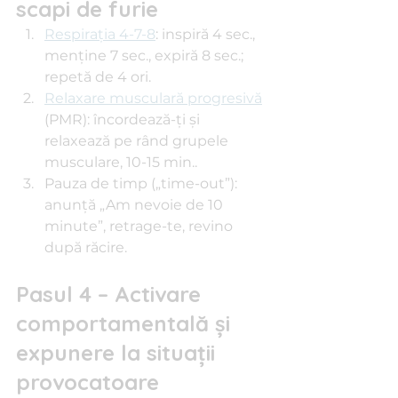
scapi de furie
Respirația 4-7-8
: inspiră 4 sec., 
menține 7 sec., expiră 8 sec.; 
repetă de 4 ori.
Relaxare musculară progresivă
(PMR): încordează-ți și 
relaxează pe rând grupele 
musculare, 10-15 min..
Pauza de timp („time-out”): 
anunță „Am nevoie de 10 
minute”, retrage-te, revino 
după răcire.
Pasul 4 – Activare 
comportamentală și 
expunere la situații 
provocatoare