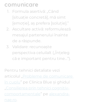
comunicare
Formula asertivă: „Când 
[situație concretă], mă simt 
[emoție], aș prefera [soluție].”
Ascultare activă: reformulează 
mesajul partenerului înainte 
de a răspunde.
Validare: recunoaște 
perspectiva celuilalt („Înțeleg 
că e important pentru tine…”).
Pentru tehnici detaliate vezi 
articolul „
Probleme de comunicare 
în cuplu
” pe Clinica Blue și ghidul 
„
Consilierea prin tehnici cognitiv-
comportamentale
” pe 
alexandra-
nae.ro
.