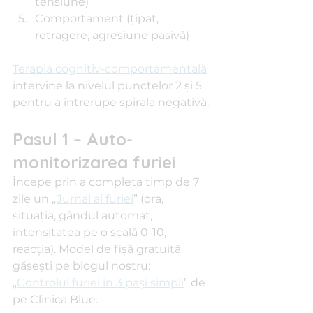
tensiune)
Comportament (țipat, 
retragere, agresiune pasivă)
Terapia cognitiv-comportamentală
intervine la nivelul punctelor 2 și 5 
pentru a întrerupe spirala negativă.
Pasul 1 – Auto-
monitorizarea furiei
Începe prin a completa timp de 7 
zile un „
Jurnal al furiei
” (ora, 
situația, gândul automat, 
intensitatea pe o scală 0-10, 
reacția). Model de fișă gratuită 
găsești pe blogul nostru: 
„
Controlul furiei în 3 pași simpli
” de 
pe Clinica Blue.