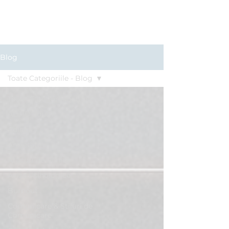
Clinica BLUE
Cabinet Psihologic
Blog
Toate Categoriile - Blog
Toate Categoriile - Blog
ADHD adulți
Adicții
Anxietate
Atacuri de Panică
Avize Psihologice
Burnout
Comunicare & Stiluri de
Comunicare