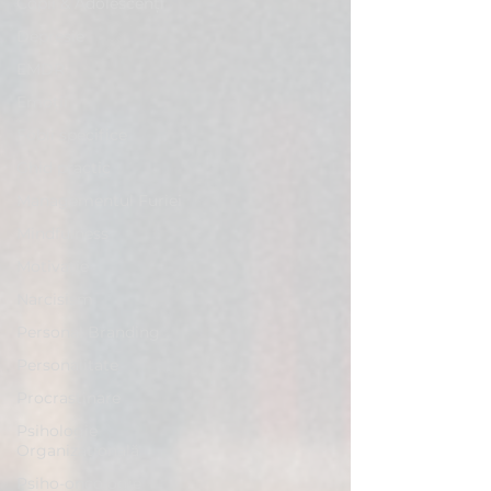
Copii & Adolescenți
Depresie
EMDR
Emoții
Fobii specifice
Ghid practic
Managementul Furiei
Mindfulness
Motivație
Narcisism
Personal Branding
Personalitate
Procrastinare
Psihologie
Organizațională
Psiho-oncologie