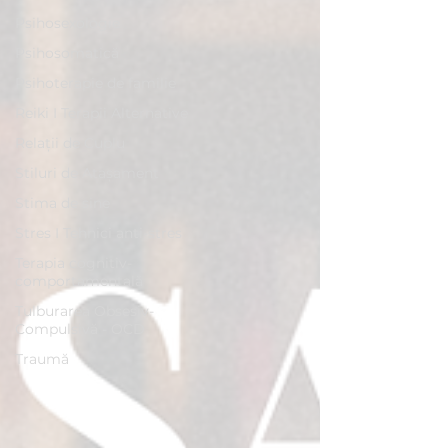
Psihosexologie
Psihosomatică
Psihoterapie de familie
Reiki I Terapii Alternative
Relații de Cuplu
Stiluri de Atașament
Stima de sine
Stres I Tehnici anti-stres
Terapia cognitiv-
comportamentală
Tulburarea Obsesiv-
Compulsivă - OCD
Traumă