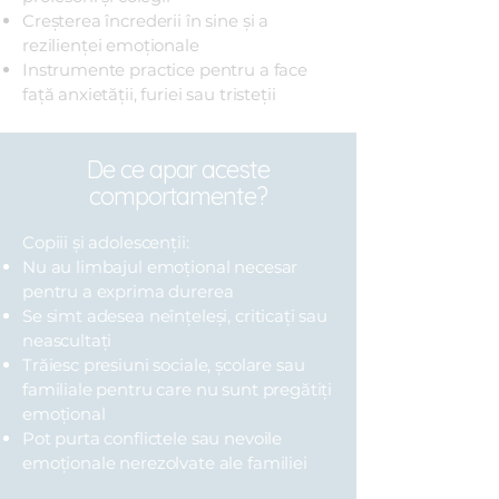
Creșterea încrederii în sine și a
rezilienței emoționale
Instrumente practice pentru a face
față anxietății, furiei sau tristeții
De ce apar aceste
comportamente?
Copiii și adolescenții:
Nu au limbajul emoțional necesar
pentru a exprima durerea
Se simt adesea neînțeleși, criticați sau
neascultați
Trăiesc presiuni sociale, școlare sau
familiale pentru care nu sunt pregătiți
emoțional
Pot purta conflictele sau nevoile
emoționale nerezolvate ale familiei