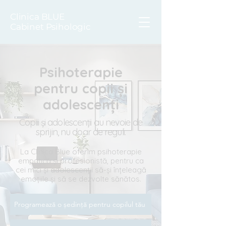
Clinica BLUE
Cabinet Psihologic
Psihoterapie
pentru copii și
adolescenți
Copiii și adolescenții au nevoie de
sprijin, nu doar de reguli.
La Clinica Blue oferim psihoterapie
empatică și profesionistă, pentru ca
cei mici și adolescenții să-și înțeleagă
emoțiile și să se dezvolte sănătos.
Programează o ședință pentru copilul tău