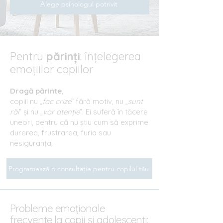
Alege psihologul potrivit
Pentru
părinți
: înțelegerea
emoțiilor copiilor
Dragă părinte
,
copiii nu „
fac crize
” fără motiv, nu „
sunt
răi
” și nu „
vor atenție
”. Ei suferă în tăcere
uneori, pentru că nu știu cum să exprime
durerea, frustrarea, furia sau
nesiguranța.
Programează o consultație pentru copilul tău
Probleme emoționale
frecvente la copii și adolescenți: