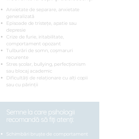
Anxietate de separare, anxietate
generalizată
Episoade de tristețe, apatie sau
depresie
Crize de furie, iritabilitate,
comportament opozant
Tulburări de somn, coșmaruri
recurente
Stres școlar, bullying, perfecționism
sau blocaj academic
Dificultăți de relaționare cu alți copii
sau cu părinții
Semne la care psihologii
recomandă să fiți atenți:
Schimbări bruște de comportament