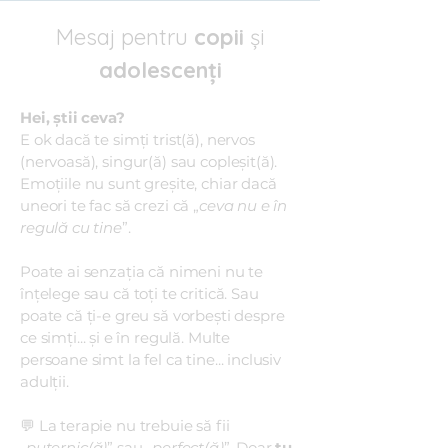
Mesaj pentru
copii
și
adolescenți
Hei, știi ceva?
E ok dacă te simți trist(ă), nervos
(nervoasă), singur(ă) sau copleșit(ă).
Emoțiile nu sunt greșite, chiar dacă
uneori te fac să crezi că „
ceva nu e în
regulă cu tine
”.
Poate ai senzația că nimeni nu te
înțelege sau că toți te critică. Sau
poate că ți-e greu să vorbești despre
ce simți... și e în regulă. Multe
persoane simt la fel ca tine... inclusiv
adulții.
💬 La terapie nu trebuie să fii
„
puternic(ă)
” sau „
perfect(ă)
”. Doar
tu
.