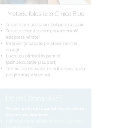
Metode folosite la Clinica Blue
Terapie prin joc și simbol pentru copii
Terapie cognitiv-comportamentală
adaptată vârstei
Intervenții bazate pe atașament și
emoții
Lucru cu părinții în paralel
(psihoeducație și suport)
Tehnici de relaxare, mindfulness, lucru
pe gânduri și scenarii
De ce Clinica Blue?
Pentru că la noi copilul tău se simte
înțeles, nu analizat:
Psihologi specializați în lucrul cu copii
și adolescenți