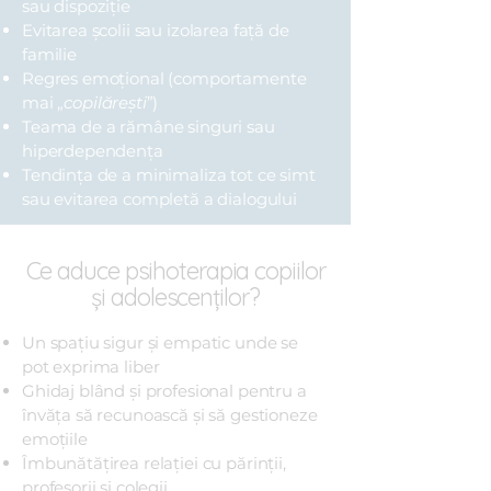
sau dispoziție
Evitarea școlii sau izolarea față de
familie
Regres emoțional (comportamente
mai „
copilărești
”)
Teama de a rămâne singuri sau
hiperdependența
Tendința de a minimaliza tot ce simt
sau evitarea completă a dialogului
Ce aduce psihoterapia copiilor
și adolescenților?
Un spațiu sigur și empatic unde se
pot exprima liber
Ghidaj blând și profesional pentru a
învăța să recunoască și să gestioneze
emoțiile
Îmbunătățirea relației cu părinții,
profesorii și colegii