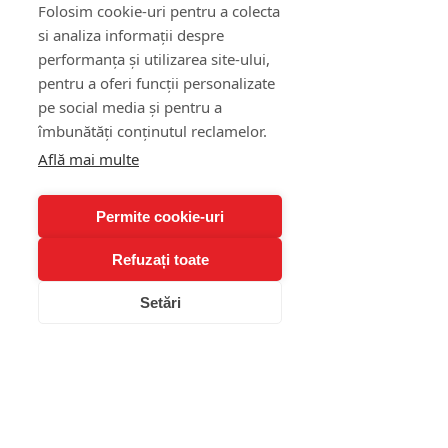
Folosim cookie-uri pentru a colecta
si analiza informații despre
performanța și utilizarea site-ului,
pentru a oferi funcții personalizate
Întrebări frecvente
pe social media și pentru a
îmbunătăți conținutul reclamelor.
Ce vârstă trebuie să aibă copilul
Află mai multe
pentru terapie?
Lucrăm cu copii de la 5 ani în sus și
adolescenți până la 18 ani.
Permite cookie-uri
Trebuie să fie prezent și
Refuzați toate
părintele?
Pentru copiii mici – da, parțial.
Setări
Pentru adolescenți – doar la prima
întâlnire și, uneori, în sesiuni
separate de psihoeducație.
Terapia ajută și dacă copilul nu
vorbește?