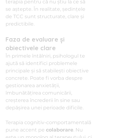
terapia pentru că nu știu la ce să 
se aștepte. În realitate, ședințele 
de TCC sunt structurate, clare și 
predictibile.
Faza de evaluare și 
obiectivele clare
În primele întâlniri, psihologul te 
ajută să identifici problemele 
principale și să stabilești obiective 
concrete. Poate fi vorba despre 
gestionarea anxietății, 
îmbunătățirea comunicării, 
creșterea încrederii în sine sau 
depășirea unei perioade dificile.
Terapia cognitiv-comportamentală 
pune accent pe 
colaborare
. Nu 
este un monolog al terapeutului, ci 