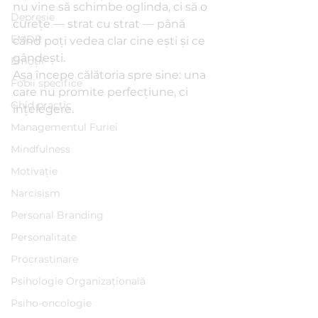
nu vine să schimbe oglinda, ci să o 
Depresie
curețe — strat cu strat — până 
EMDR
când poți vedea clar cine ești și ce 
gândești.
Emoții
Așa începe călătoria spre sine: una 
Fobii specifice
care nu promite perfecțiune, ci 
Ghid practic
înțelegere.
Managementul Furiei
Mindfulness
Motivație
Narcisism
Personal Branding
Personalitate
Procrastinare
Psihologie Organizațională
Psiho-oncologie