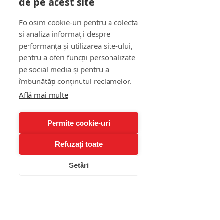
de pe acest site
Întrebări frecvente 
Folosim cookie-uri pentru a colecta
despre terapia cognitiv-
si analiza informații despre
comportamentală 
performanța și utilizarea site-ului,
pentru a oferi funcții personalizate
(FAQ)
pe social media și pentru a
îmbunătăți conținutul reclamelor.
1. Cât durează terapia 
Află mai multe
cognitiv-comportamentală?
Durata variază în funcție de 
Permite cookie-uri
obiectivele terapeutice și de 
intensitatea problemelor. În 
Refuzați toate
general, un proces de TCC durează 
între 10 și 20 de ședințe, dar uneori 
Setări
se pot continua întâlnirile pentru 
consolidare.
2. TCC funcționează pentru 