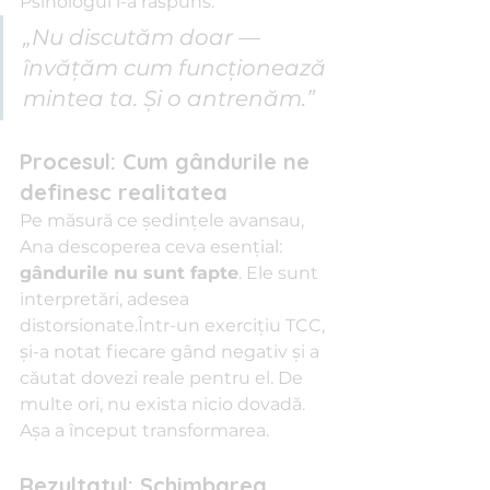
Psihologul i-a răspuns:
„Nu discutăm doar — 
învățăm cum funcționează 
mintea ta. Și o antrenăm.”
Procesul: Cum gândurile ne 
definesc realitatea
Pe măsură ce ședințele avansau, 
Ana descoperea ceva esențial: 
gândurile nu sunt fapte
. Ele sunt 
interpretări, adesea 
distorsionate.Într-un exercițiu TCC, 
și-a notat fiecare gând negativ și a 
căutat dovezi reale pentru el. De 
multe ori, nu exista nicio dovadă. 
Așa a început transformarea.
Rezultatul: Schimbarea 