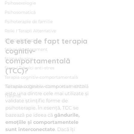
Psihosexologie
Psihosomatică
Psihoterapie de familie
Reiki I Terapii Alternative
Ce este de fapt terapia 
Relații de Cuplu
cognitiv-
Stiluri de Atașament
Stima de sine
comportamentală 
Stres I Tehnici anti-stres
(TCC)?
Terapia cognitiv-comportamentală
Terapia cognitiv-comportamentală 
Tulburarea Obsesiv-Compulsivă - OCD
este una dintre cele mai utilizate și 
Traumă
validate științific forme de 
psihoterapie. În esență, TCC se 
bazează pe ideea că 
gândurile, 
emoțiile și comportamentele 
sunt interconectate
. Dacă îți 