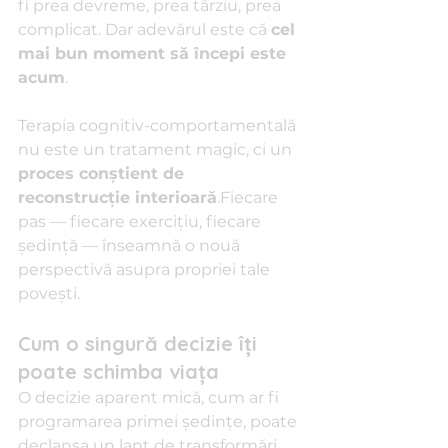
fi prea devreme, prea târziu, prea 
complicat. Dar adevărul este că 
cel 
mai bun moment să începi este 
acum
.
Terapia cognitiv-comportamentală 
nu este un tratament magic, ci un 
proces conștient de 
reconstrucție interioară
.Fiecare 
pas — fiecare exercițiu, fiecare 
ședință — înseamnă o nouă 
perspectivă asupra propriei tale 
povești.
Cum o singură decizie îți 
poate schimba viața
O decizie aparent mică, cum ar fi 
programarea primei ședințe, poate 
declanșa un lanț de transformări. 