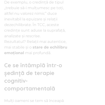
De exemplu, o credință de tipul 
„trebuie să-i mulțumesc pe toți, 
altfel nu valorez nimic” duce 
inevitabil la epuizare și relații 
dezechilibrate. În TCC, aceste 
credințe sunt aduse la suprafață, 
analizate și rescrise.
Rezultatul? Relații mai autentice, 
mai stabile și o 
stare de echilibru 
emoțional
 mai profundă.
Ce se întâmplă într-o 
ședință de terapie 
cognitiv-
comportamentală
Mulți oameni se tem să înceapă 