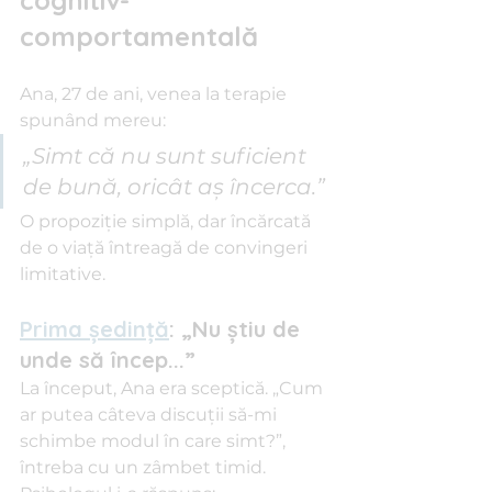
cognitiv-
comportamentală
Ana, 27 de ani, venea la terapie 
spunând mereu: 
„Simt că nu sunt suficient 
de bună, oricât aș încerca.”
O propoziție simplă, dar încărcată 
de o viață întreagă de convingeri 
limitative.
Prima ședință
: „Nu știu de 
unde să încep...”
La început, Ana era sceptică. „Cum 
ar putea câteva discuții să-mi 
schimbe modul în care simt?”, 
întreba cu un zâmbet timid. 