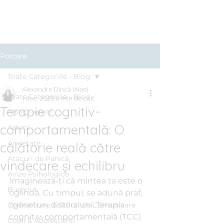
Clinica BLUE
Cabinet Psihologic
Postare
Toate Categoriile - Blog
Alexandra Dincă (Nae)
Toate Categoriile - Blog
1 dec. 2025
6 min de citit
Terapie cognitiv-
ADHD adulți
comportamentală: O
Adicții
Anxietate
călătorie reală către
Atacuri de Panică
vindecare și echilibru
Avize Psihologice
Imaginează-ți că mintea ta este o 
Burnout
oglindă. Cu timpul, se adună praf, 
zgârieturi, distorsiuni. Terapia 
Comunicare & Stiluri de Comunicare
cognitiv-comportamentală (TCC) 
Copii & Adolescenți