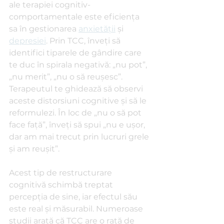
ale terapiei cognitiv-
comportamentale este eficiența 
sa în gestionarea 
anxietății
 și 
depresiei
. Prin TCC, înveți să 
identifici tiparele de gândire care 
te duc în spirala negativă: „nu pot”, 
„nu merit”, „nu o să reușesc”. 
Terapeutul te ghidează să observi 
aceste distorsiuni cognitive și să le 
reformulezi. În loc de „nu o să pot 
face față”, înveți să spui „nu e ușor, 
dar am mai trecut prin lucruri grele 
și am reușit”.
Acest tip de restructurare 
cognitivă schimbă treptat 
percepția de sine, iar efectul său 
este real și măsurabil. Numeroase 
studii arată că TCC are o rată de 