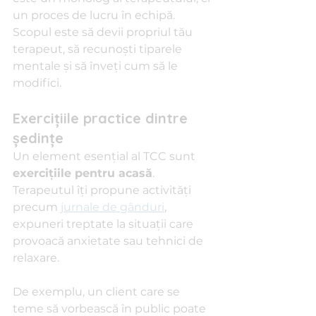
un proces de lucru în echipă. 
Scopul este să devii propriul tău 
terapeut, să recunoști tiparele 
mentale și să înveți cum să le 
modifici.
Exercițiile practice dintre 
ședințe
Un element esențial al TCC sunt 
exercițiile pentru acasă
. 
Terapeutul îți propune activități 
precum 
jurnale de gânduri
, 
expuneri treptate la situații care 
provoacă anxietate sau tehnici de 
relaxare.
De exemplu, un client care se 
teme să vorbească în public poate 