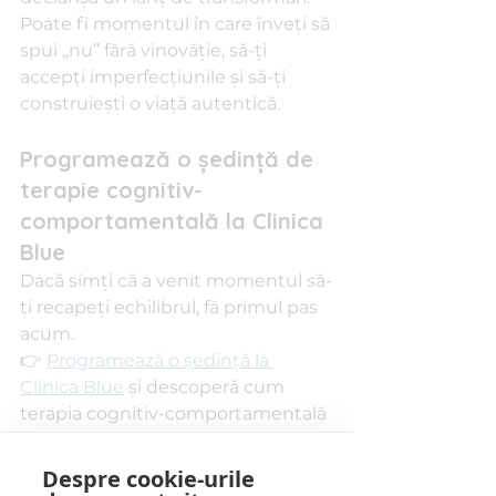
Poate fi momentul în care înveți să 
spui „nu” fără vinovăție, să-ți 
accepți imperfecțiunile și să-ți 
construiești o viață autentică.
Programează o ședință de 
terapie cognitiv-
comportamentală la Clinica 
Blue
Dacă simți că a venit momentul să-
ți recapeți echilibrul, fă primul pas 
acum.
👉 
Programează o ședință la 
Clinica Blue
 și descoperă cum 
terapia cognitiv-comportamentală 
te poate ajuta să-ți schimbi 
gândurile, emoțiile și viața.
Despre cookie-urile