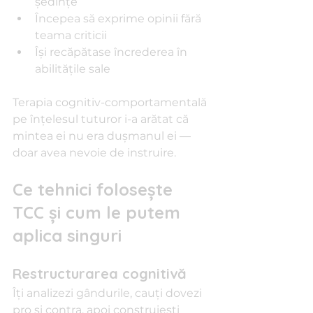
ședințe
Începea să exprime opinii fără 
teama criticii
Își recăpătase încrederea în 
abilitățile sale
Terapia cognitiv-comportamentală 
pe înțelesul tuturor i-a arătat că 
mintea ei nu era dușmanul ei — 
doar avea nevoie de instruire.
Ce tehnici folosește 
TCC și cum le putem 
aplica singuri
Restructurarea cognitivă
Îți analizezi gândurile, cauți dovezi 
pro și contra, apoi construiești 