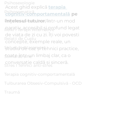
Psihosexologie
Acest ghid explică 
terapia 
Psihosomatică
cognitiv-comportamentală
 pe 
Psihoterapie de familie
înțelesul tuturor
, într-un mod 
narativ, accesibil și profund legat 
Reiki I Terapii Alternative
de viața de zi cu zi. Îți voi povesti 
Relații de Cuplu
concepte, exemple reale, un 
Stiluri de Atașament
studiu de caz și tehnici practice, 
toate într-un limbaj clar, ca o 
Stima de sine
conversație caldă și sinceră.
Stres I Tehnici anti-stres
Terapia cognitiv-comportamentală
Tulburarea Obsesiv-Compulsivă - OCD
Traumă