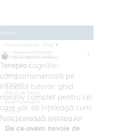
Clinica BLUE
Cabinet Psihologic
Postare
Toate Categoriile - Blog
Alexandra Dincă (Nae)
Toate Categoriile - Blog
29 nov. 2025
4 min de citit
Terapia cognitiv-
ADHD adulți
comportamentală pe
Adicții
Anxietate
înțelesul tuturor: ghid
Atacuri de Panică
narativ complet pentru cei
Avize Psihologice
care vor să înțeleagă cum
Burnout
funcționează mintea lor
Comunicare & Stiluri de Comunicare
De ce avem nevoie de 
Copii & Adolescenți