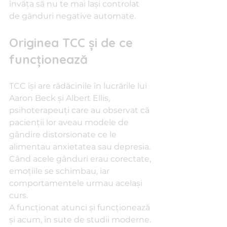
învăța să nu te mai lași controlat 
de gânduri negative automate.
Originea TCC și de ce 
funcționează
TCC își are rădăcinile în lucrările lui 
Aaron Beck și Albert Ellis, 
psihoterapeuți care au observat că 
pacienții lor aveau modele de 
gândire distorsionate ce le 
alimentau anxietatea sau depresia. 
Când acele gânduri erau corectate, 
emoțiile se schimbau, iar 
comportamentele urmau același 
curs.
A funcționat atunci și funcționează 
și acum, în sute de studii moderne.