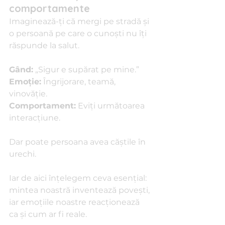
comportamente
Imaginează-ți că mergi pe stradă și 
o persoană pe care o cunoști nu îți 
răspunde la salut.
Gând:
 „Sigur e supărat pe mine.”
Emoție:
 Îngrijorare, teamă, 
vinovăție.
Comportament:
 Eviți următoarea 
interacțiune.
Dar poate persoana avea căștile în 
urechi.
Iar de aici înțelegem ceva esențial: 
mintea noastră inventează povești, 
iar emoțiile noastre reacționează 
ca și cum ar fi reale.