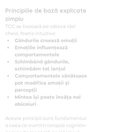
Principiile de bază explicate 
simplu
TCC se bazează pe câteva idei 
cheie, foarte intuitive:
Gândurile creează emoții
Emoțiile influențează 
comportamentele
Schimbând gândurile, 
schimbăm tot lanțul
Comportamentele sănătoase 
pot modifica emoții și 
percepții
Mintea își poate învăța noi 
obiceiuri
Aceste principii sunt fundamentul 
a ceea ce numim 
terapia cognitiv-