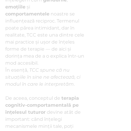
emoțiile
 și 
comportamentele
 noastre se 
influențează reciproc. Termenul 
poate părea intimidant, dar în 
realitate, TCC este una dintre cele 
mai practice și ușor de înțeles 
forme de terapie — de aici și 
dorința mea de a o explica într-un 
mod accesibil.
În esență, 
TCC spune că nu 
situațiile în sine ne afectează, ci 
modul în care le interpretăm
.
De aceea, conceptul de 
terapia 
cognitiv-comportamentală pe 
înțelesul tuturor
 devine atât de 
important: când înțelegi 
mecanismele minții tale, poți 