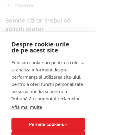
traume
Semne că ar trebui să 
soliciți ajutor
gânduri persistente negative
Despre cookie-urile
dificultăți în relații
de pe acest site
anxietate puternică
insomnie
Folosim cookie-uri pentru a colecta
senzația că mintea te 
si analiza informații despre
sabotează
performanța și utilizarea site-ului,
pentru a oferi funcții personalizate
Întrebări frecvente 
pe social media și pentru a
despre TCC
îmbunătăți conținutul reclamelor.
Află mai multe
1. Cât durează o terapie 
TCC?
Permite cookie-uri
Între 8 și 20 de ședințe, în funcție 