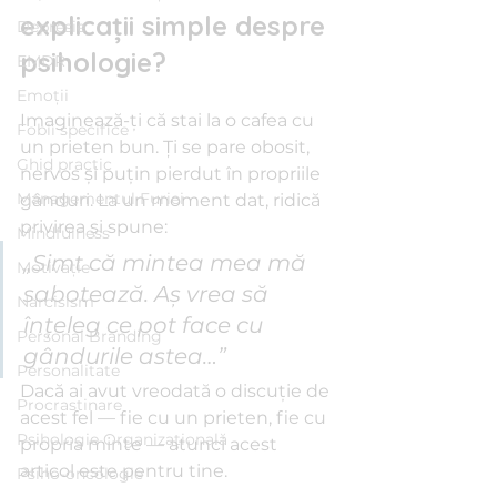
explicații simple despre 
Depresie
psihologie?
EMDR
Emoții
Imaginează-ți că stai la o cafea cu 
Fobii specifice
un prieten bun. Ți se pare obosit, 
Ghid practic
nervos și puțin pierdut în propriile 
Managementul Furiei
gânduri. La un moment dat, ridică 
privirea și spune:
Mindfulness
„Simt că mintea mea mă 
Motivație
sabotează. Aș vrea să 
Narcisism
înțeleg ce pot face cu 
Personal Branding
gândurile astea…”
Personalitate
Dacă ai avut vreodată o discuție de 
Procrastinare
acest fel — fie cu un prieten, fie cu 
Psihologie Organizațională
propria minte — atunci acest 
articol este pentru tine.
Psiho-oncologie