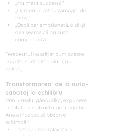
„Nu merit succesul.”
„Oamenii sunt dezamăgiți de 
mine.”
„Dacă par emoționată, o să-și 
dea seama că nu sunt 
competentă.”
Terapeutul i-a arătat cum aceste 
cogniții sunt distorsiuni, nu 
realități.
Transformarea: de la auto-
sabotaj la echilibru
Prin jurnalul gândurilor, expunere 
treptată și restructurare cognitivă, 
Ana a început să observe 
schimbări:
Participa mai relaxată la 