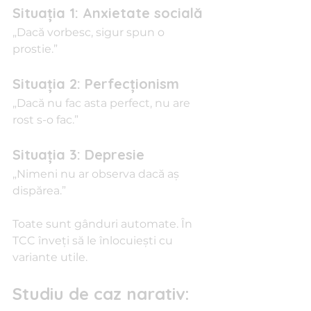
Situația 1: Anxietate socială
„Dacă vorbesc, sigur spun o 
prostie.”
Situația 2: Perfecționism
„Dacă nu fac asta perfect, nu are 
rost s-o fac.”
Situația 3: Depresie
„Nimeni nu ar observa dacă aș 
dispărea.”
Toate sunt gânduri automate. În 
TCC înveți să le înlocuiești cu 
variante utile.
Studiu de caz narativ: 