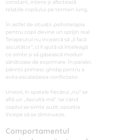
constant, intens și afectează 
relațiile copilului pe termen lung.
În astfel de situații, psihoterapia 
pentru copii devine un sprijin real. 
Terapeutul nu încearcă să „îl facă 
ascultător”, ci îl ajută să înțeleagă 
ce simte și să găsească moduri 
sănătoase de exprimare. În paralel, 
părinții primesc ghidaj pentru a 
evita escaladarea conflictelor.
Uneori, în spatele fiecărui „nu” se 
află un „Ascultă-mă”. Iar când 
copilul se simte auzit, opoziția 
începe să se diminueze.
Comportamentul 