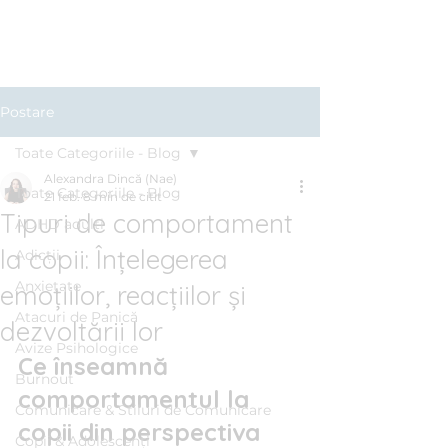
Clinica BLUE
Cabinet Psihologic
Postare
Toate Categoriile - Blog
Alexandra Dincă (Nae)
Toate Categoriile - Blog
21 feb.
8 min de citit
Tipuri de comportament
ADHD adulți
la copii: Înțelegerea
Adicții
Anxietate
emoțiilor, reacțiilor și
Atacuri de Panică
dezvoltării lor
Avize Psihologice
Ce înseamnă 
Burnout
comportamentul la 
Comunicare & Stiluri de Comunicare
copii din perspectiva 
Copii & Adolescenți