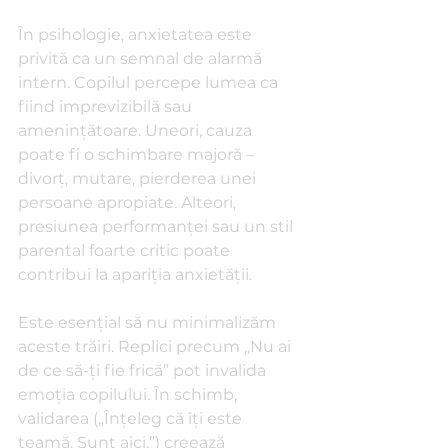
În psihologie, anxietatea este 
privită ca un semnal de alarmă 
intern. Copilul percepe lumea ca 
fiind imprevizibilă sau 
amenințătoare. Uneori, cauza 
poate fi o schimbare majoră – 
divorț, mutare, pierderea unei 
persoane apropiate. Alteori, 
presiunea performanței sau un stil 
parental foarte critic poate 
contribui la apariția anxietății.
Este esențial să nu minimalizăm 
aceste trăiri. Replici precum „Nu ai 
de ce să-ți fie frică” pot invalida 
emoția copilului. În schimb, 
validarea („Înțeleg că îți este 
teamă. Sunt aici.”) creează 