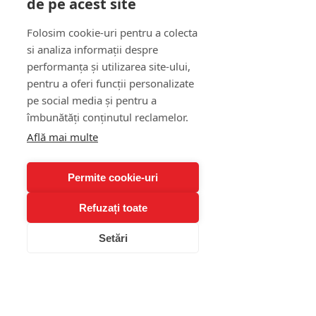
de pe acest site
Important este să nu etichetăm 
Folosim cookie-uri pentru a colecta
copilul drept „problematic”. 
si analiza informații despre
Energia lui poate deveni un atu, 
performanța și utilizarea site-ului,
dacă este înțeleasă și canalizată 
pentru a oferi funcții personalizate
corect.
pe social media și pentru a
îmbunătăți conținutul reclamelor.
De ce apar diferite 
Află mai multe
tipuri de 
comportament la copii
Permite cookie-uri
Refuzați toate
Niciun comportament nu apare 
din senin. Toate tipurile de 
Setări
comportament la copii sunt 
rezultatul unei combinații 
complexe între factori biologici, 
emoționali și de mediu.