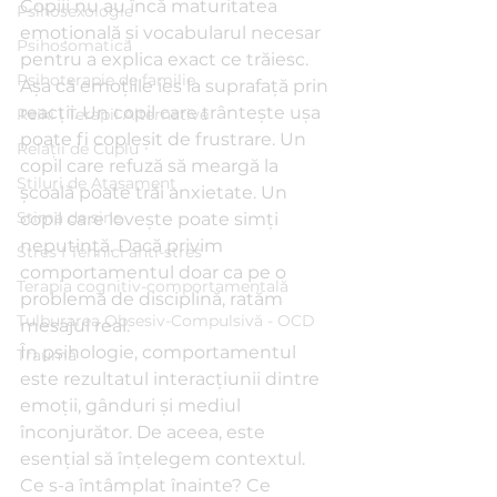
Copiii nu au încă maturitatea 
Psihosexologie
emoțională și vocabularul necesar 
Psihosomatică
pentru a explica exact ce trăiesc. 
Psihoterapie de familie
Așa că emoțiile ies la suprafață prin 
reacții. Un copil care trântește ușa 
Reiki I Terapii Alternative
poate fi copleșit de frustrare. Un 
Relații de Cuplu
copil care refuză să meargă la 
Stiluri de Atașament
școală poate trăi anxietate. Un 
Stima de sine
copil care lovește poate simți 
neputință. Dacă privim 
Stres I Tehnici anti-stres
comportamentul doar ca pe o 
Terapia cognitiv-comportamentală
problemă de disciplină, ratăm 
Tulburarea Obsesiv-Compulsivă - OCD
mesajul real.
În psihologie, comportamentul 
Traumă
este rezultatul interacțiunii dintre 
emoții, gânduri și mediul 
înconjurător. De aceea, este 
esențial să înțelegem contextul. 
Ce s-a întâmplat înainte? Ce 