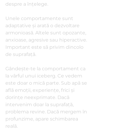
despre a înțelege.
Unele comportamente sunt 
adaptative și arată o dezvoltare 
armonioasă. Altele sunt opozante, 
anxioase, agresive sau hiperactive. 
Important este să privim dincolo 
de suprafață.
Gândește-te la comportament ca 
la vârful unui iceberg. Ce vedem 
este doar o mică parte. Sub apă se 
află emoții, experiențe, frici și 
dorințe neexprimate. Dacă 
intervenim doar la suprafață, 
problema revine. Dacă mergem în 
profunzime, apare schimbarea 
reală.