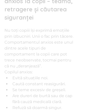
anxios la copii – teamă, 
retragere și căutarea 
siguranței
Nu toți copiii își exprimă emoțiile 
prin izbucniri. Unii o fac prin tăcere. 
Comportamentul anxios este unul 
dintre acele tipuri de 
comportament la copii care pot 
trece neobservate, tocmai pentru 
că nu „deranjează”.
Copilul anxios:
Evită situațiile noi.
Caută constant reasigurări.
Se teme excesiv de greșeli.
Are dureri de burtă sau de cap 
fără cauză medicală clară.
Refuză să doarmă singur.