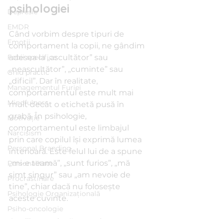
psihologiei
Depresie
EMDR
Când vorbim despre tipuri de 
Emoții
comportament la copii, ne gândim 
Fobii specifice
adesea la „ascultător” sau 
„neascultător”, „cuminte” sau 
Ghid practic
„dificil”. Dar în realitate, 
Managementul Furiei
comportamentul este mult mai 
Mindfulness
mult decât o etichetă pusă în 
grabă. În psihologie, 
Motivație
comportamentul este limbajul 
Narcisism
prin care copilul își exprimă lumea 
Personal Branding
interioară. Este felul lui de a spune 
„mi-e teamă”, „sunt furios”, „mă 
Personalitate
simt singur” sau „am nevoie de 
Procrastinare
tine”, chiar dacă nu folosește 
Psihologie Organizațională
aceste cuvinte.
Psiho-oncologie