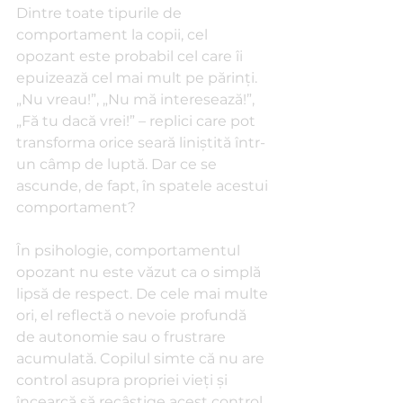
Dintre toate tipurile de 
comportament la copii, cel 
opozant este probabil cel care îi 
epuizează cel mai mult pe părinți. 
„Nu vreau!”, „Nu mă interesează!”, 
„Fă tu dacă vrei!” – replici care pot 
transforma orice seară liniștită într-
un câmp de luptă. Dar ce se 
ascunde, de fapt, în spatele acestui 
comportament?
În psihologie, comportamentul 
opozant nu este văzut ca o simplă 
lipsă de respect. De cele mai multe 
ori, el reflectă o nevoie profundă 
de autonomie sau o frustrare 
acumulată. Copilul simte că nu are 
control asupra propriei vieți și 
încearcă să recâștige acest control 