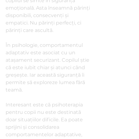
copilul se simte în siguranță 
emoțională. Asta înseamnă părinți 
disponibili, consecvenți și 
empatici. Nu părinți perfecți, ci 
părinți care ascultă.
În psihologie, comportamentul 
adaptativ este asociat cu un 
atașament securizant. Copilul știe 
că este iubit chiar și atunci când 
greșește. Iar această siguranță îi 
permite să exploreze lumea fără 
teamă.
Interesant este că psihoterapia 
pentru copii nu este destinată 
doar situațiilor dificile. Ea poate 
sprijini și consolidarea 
comportamentelor adaptative, 