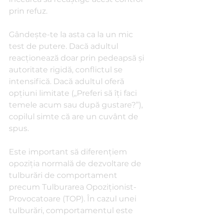
prin refuz.
Gândește-te la asta ca la un mic 
test de putere. Dacă adultul 
reacționează doar prin pedeapsă și 
autoritate rigidă, conflictul se 
intensifică. Dacă adultul oferă 
opțiuni limitate („Preferi să îți faci 
temele acum sau după gustare?”), 
copilul simte că are un cuvânt de 
spus.
Este important să diferențiem 
opoziția normală de dezvoltare de 
tulburări de comportament 
precum Tulburarea Opoziționist-
Provocatoare (TOP). În cazul unei 
tulburări, comportamentul este 