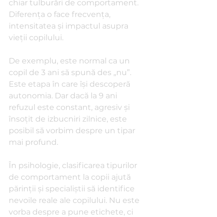
chiar tulburări de comportament. 
Diferența o face frecvența, 
intensitatea și impactul asupra 
vieții copilului.
De exemplu, este normal ca un 
copil de 3 ani să spună des „nu”. 
Este etapa în care își descoperă 
autonomia. Dar dacă la 9 ani 
refuzul este constant, agresiv și 
însoțit de izbucniri zilnice, este 
posibil să vorbim despre un tipar 
mai profund.
În psihologie, clasificarea tipurilor 
de comportament la copii ajută 
părinții și specialiștii să identifice 
nevoile reale ale copilului. Nu este 
vorba despre a pune etichete, ci 