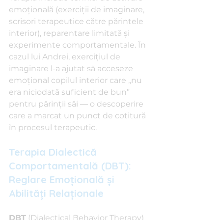
emoțională (exerciții de imaginare, 
scrisori terapeutice către părintele 
interior), reparentare limitată și 
experimente comportamentale. În 
cazul lui Andrei, exercițiul de 
imaginare l-a ajutat să acceseze 
emoțional copilul interior care „nu 
era niciodată suficient de bun” 
pentru părinții săi — o descoperire 
care a marcat un punct de cotitură 
în procesul terapeutic.
Terapia Dialectică 
Comportamentală (DBT): 
Reglare Emoțională și 
Abilități Relaționale
DBT
 (Dialectical Behavior Therapy) 