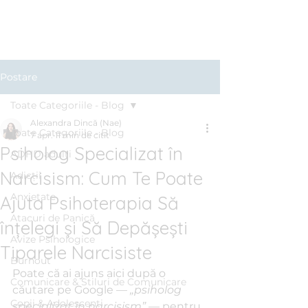
Clinica BLUE
Cabinet Psihologic
Postare
Toate Categoriile - Blog
Alexandra Dincă (Nae)
Toate Categoriile - Blog
7 apr.
11 min de citit
Psiholog Specializat în
ADHD adulți
Narcisism: Cum Te Poate
Adicții
Anxietate
Ajuta Psihoterapia Să
Atacuri de Panică
înțelegi și Să Depășești
Avize Psihologice
Tiparele Narcisiste
Burnout
Poate că ai ajuns aici după o 
Comunicare & Stiluri de Comunicare
căutare pe Google — 
„psiholog 
Copii & Adolescenți
specializat în narcisism”
 — pentru 