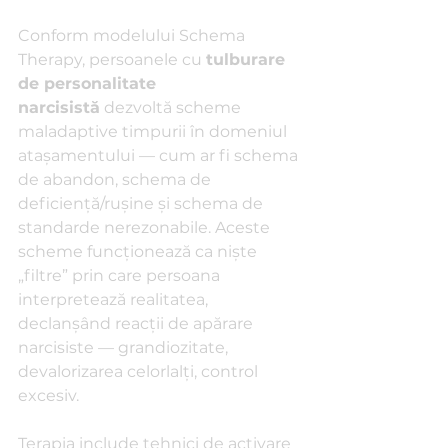
Conform modelului Schema 
Therapy, persoanele cu 
tulburare 
de personalitate 
narcisistă
 dezvoltă scheme 
maladaptive timpurii în domeniul 
atașamentului — cum ar fi schema 
de abandon, schema de 
deficiență/rușine și schema de 
standarde nerezonabile. Aceste 
scheme funcționează ca niște 
„filtre” prin care persoana 
interpretează realitatea, 
declanșând reacții de apărare 
narcisiste — grandiozitate, 
devalorizarea celorlalți, control 
excesiv.
Terapia include tehnici de activare 