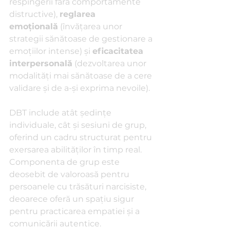
respingerii fără comportamente 
distructive), 
reglarea 
emoțională
 (învățarea unor 
strategii sănătoase de gestionare a 
emoțiilor intense) și 
eficacitatea 
interpersonală
 (dezvoltarea unor 
modalități mai sănătoase de a cere 
validare și de a-și exprima nevoile).
DBT include atât ședințe 
individuale, cât și sesiuni de grup, 
oferind un cadru structurat pentru 
exersarea abilităților în timp real. 
Componenta de grup este 
deosebit de valoroasă pentru 
persoanele cu trăsături narcisiste, 
deoarece oferă un spațiu sigur 
pentru practicarea empatiei și a 
comunicării autentice.