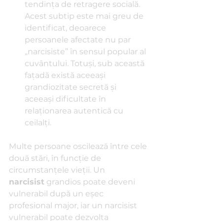
tendința de retragere socială. 
Acest subtip este mai greu de 
identificat, deoarece 
persoanele afectate nu par 
„narcisiste” în sensul popular al 
cuvântului. Totuși, sub această 
fațadă există aceeași 
grandiozitate secretă și 
aceeași dificultate în 
relaționarea autentică cu 
ceilalți.
Multe persoane oscilează între cele 
două stări, în funcție de 
circumstanțele vieții. Un 
narcisist
 grandios poate deveni 
vulnerabil după un eșec 
profesional major, iar un narcisist 
vulnerabil poate dezvolta 