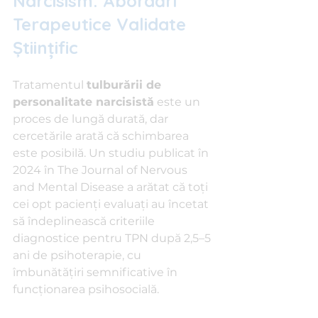
Narcisism: Abordări 
Terapeutice Validate 
Științific
Tratamentul 
tulburării de 
personalitate narcisistă
 este un 
proces de lungă durată, dar 
cercetările arată că schimbarea 
este posibilă. Un studiu publicat în 
2024 în The Journal of Nervous 
and Mental Disease a arătat că toți 
cei opt pacienți evaluați au încetat 
să îndeplinească criteriile 
diagnostice pentru TPN după 2,5–5 
ani de psihoterapie, cu 
îmbunătățiri semnificative în 
funcționarea psihosocială.