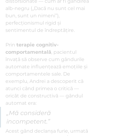
distorsionate — cum ar fi gândirea 
alb-negru („Dacă nu sunt cel mai 
bun, sunt un nimeni”), 
perfecționismul rigid și 
sentimentul de îndreptățire.
Prin 
terapie cognitiv-
comportamentală
, pacientul 
învață să observe cum gândurile 
automate influențează emoțiile și 
comportamentele sale. De 
exemplu, Andrei a descoperit că 
atunci când primea o critică — 
oricât de constructivă — gândul 
automat era: 
„Mă consideră 
incompetent.” 
Acest gând declanșa furie, urmată 