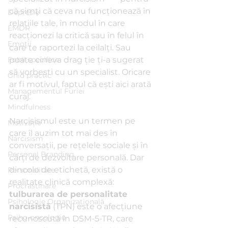
că simți că ceva nu funcționează în 
Depresie
relațiile tale, în modul în care 
EMDR
reacționezi la critică sau în felul în 
Emoții
care te raportezi la ceilalți. Sau 
Fobii specifice
poate cineva drag ție ți-a sugerat 
să vorbești cu un specialist. Oricare 
Ghid practic
ar fi motivul, faptul că ești aici arată 
Managementul Furiei
curaj.
Mindfulness
Narcisismul este un termen pe 
Motivație
care îl auzim tot mai des în 
Narcisism
conversații, pe rețelele sociale și în 
Personal Branding
cărți de dezvoltare personală. Dar 
dincolo de etichetă, există o 
Personalitate
realitate clinică complexă: 
Procrastinare
tulburarea de personalitate 
Psihologie Organizațională
narcisistă
 (TPN) este o afecțiune 
Psiho-oncologie
recunoscută în DSM-5-TR, care 