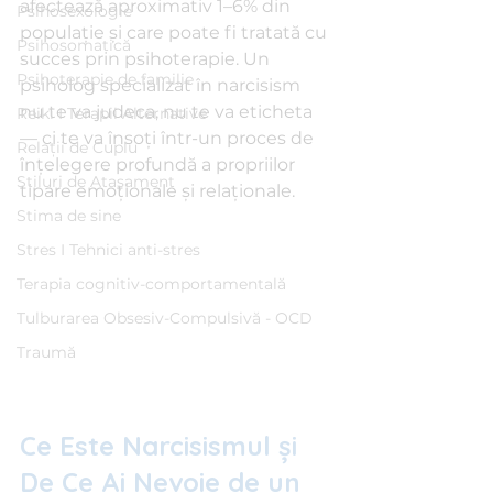
afectează aproximativ 1–6% din 
Psihosexologie
populație și care poate fi tratată cu 
Psihosomatică
succes prin psihoterapie. Un 
Psihoterapie de familie
psiholog specializat în narcisism 
nu te va judeca, nu te va eticheta 
Reiki I Terapii Alternative
— ci te va însoți într-un proces de 
Relații de Cuplu
înțelegere profundă a propriilor 
Stiluri de Atașament
tipare emoționale și relaționale.
Stima de sine
Stres I Tehnici anti-stres
Terapia cognitiv-comportamentală
Tulburarea Obsesiv-Compulsivă - OCD
Traumă
Ce Este Narcisismul și 
De Ce Ai Nevoie de un 