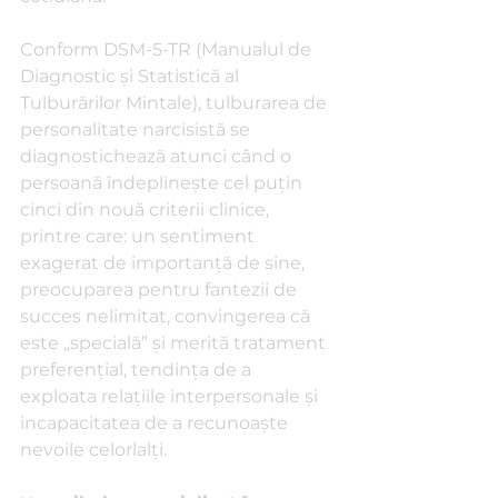
Conform DSM-5-TR (Manualul de 
Diagnostic și Statistică al 
Tulburărilor Mintale), tulburarea de 
personalitate narcisistă se 
diagnostichează atunci când o 
persoană îndeplinește cel puțin 
cinci din nouă criterii clinice, 
printre care: un sentiment 
exagerat de importanță de sine, 
preocuparea pentru fantezii de 
succes nelimitat, convingerea că 
este „specială” și merită tratament 
preferențial, tendința de a 
exploata relațiile interpersonale și 
incapacitatea de a recunoaște 
nevoile celorlalți.