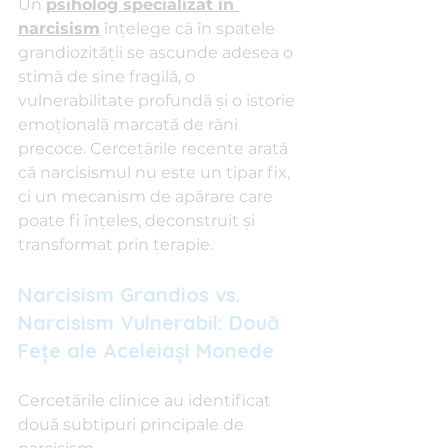
Un 
psiholog specializat în 
narcisism
 înțelege că în spatele 
grandiozității se ascunde adesea o 
stimă de sine fragilă, o 
vulnerabilitate profundă și o istorie 
emoțională marcată de răni 
precoce. Cercetările recente arată 
că narcisismul nu este un tipar fix, 
ci un mecanism de apărare care 
poate fi înțeles, deconstruit și 
transformat prin terapie.
Narcisism Grandios vs. 
Narcisism Vulnerabil: Două 
Fețe ale Aceleiași Monede
Cercetările clinice au identificat 
două subtipuri principale de 