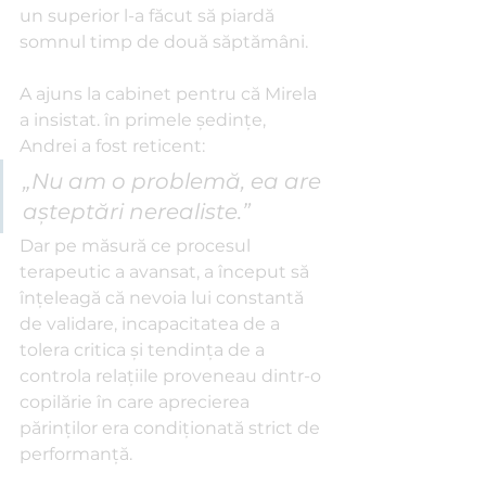
un superior l-a făcut să piardă 
somnul timp de două săptămâni.
A ajuns la cabinet pentru că Mirela 
a insistat. în primele ședințe, 
Andrei a fost reticent: 
„Nu am o problemă, ea are 
așteptări nerealiste.” 
Dar pe măsură ce procesul 
terapeutic a avansat, a început să 
înțeleagă că nevoia lui constantă 
de validare, incapacitatea de a 
tolera critica și tendința de a 
controla relațiile proveneau dintr-o 
copilărie în care aprecierea 
părinților era condiționată strict de 
performanță.