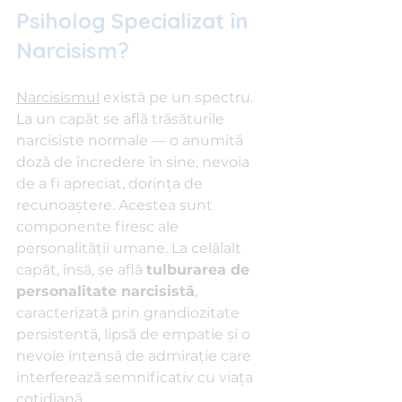
Psiholog Specializat în 
Narcisism?
Narcisismul
 există pe un spectru. 
La un capăt se află trăsăturile 
narcisiste normale — o anumită 
doză de încredere în sine, nevoia 
de a fi apreciat, dorința de 
recunoaștere. Acestea sunt 
componente firesc ale 
personalității umane. La celălalt 
capăt, însă, se află 
tulburarea de 
personalitate narcisistă
, 
caracterizată prin grandiozitate 
persistentă, lipsă de empatie și o 
nevoie intensă de admirație care 
interferează semnificativ cu viața 
cotidiană.