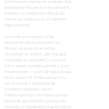
primea cele mai bune evaluări. Dar, 
paradoxal, fiecare succes venea la 
pachet cu o neliniște difuză, pe 
care o ascundea sub un zâmbet 
sigur pe sine.
Lucrurile au început să se 
destrame când partenera lui, 
Mirela, i-a spus că se simte 
„invizibilă” în relație. „Nu mă auzi 
niciodată cu adevărat”, i-a zis ea 
într-o seară. Andrei a simțit o furie 
instantanee — cum să-i spună așa 
ceva, după tot ce făcuse pentru 
ea? A urmat o perioadă de 
conflicte repetate, tăceri 
îndelungate și o senzație tot mai 
acută de gol interior. La locul de 
muncă, un feedback negativ de la 