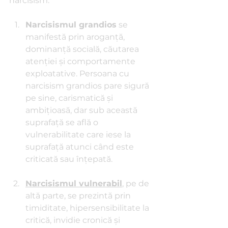
narcisism. 
Narcisismul grandios
 se 
manifestă prin aroganță, 
dominanță socială, căutarea 
atenției și comportamente 
exploatative. Persoana cu 
narcisism grandios pare sigură 
pe sine, carismatică și 
ambițioasă, dar sub această 
suprafață se află o 
vulnerabilitate care iese la 
suprafață atunci când este 
criticată sau înțepată.
Narcisismul vulnerabil
, pe de 
altă parte, se prezintă prin 
timiditate, hipersensibilitate la 
critică, invidie cronică și 