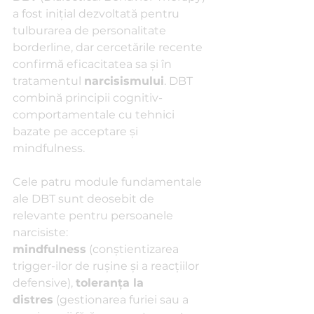
a fost inițial dezvoltată pentru 
tulburarea de personalitate 
borderline, dar cercetările recente 
confirmă eficacitatea sa și în 
tratamentul 
narcisismului
. DBT 
combină principii cognitiv-
comportamentale cu tehnici 
bazate pe acceptare și 
mindfulness.
Cele patru module fundamentale 
ale DBT sunt deosebit de 
relevante pentru persoanele 
narcisiste: 
mindfulness
 (conștientizarea 
trigger-ilor de rușine și a reacțiilor 
defensive), 
toleranța la 
distres
 (gestionarea furiei sau a 