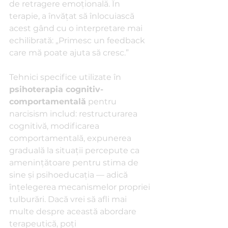
de retragere emoțională. În 
terapie, a învățat să înlocuiască 
acest gând cu o interpretare mai 
echilibrată: „Primesc un feedback 
care mă poate ajuta să cresc.”
Tehnici specifice utilizate în 
psihoterapia cognitiv-
comportamentală
 pentru 
narcisism includ: restructurarea 
cognitivă, modificarea 
comportamentală, expunerea 
graduală la situații percepute ca 
amenințătoare pentru stima de 
sine și psihoeducația — adică 
înțelegerea mecanismelor propriei 
tulburări. Dacă vrei să afli mai 
multe despre această abordare 
terapeutică, poți 