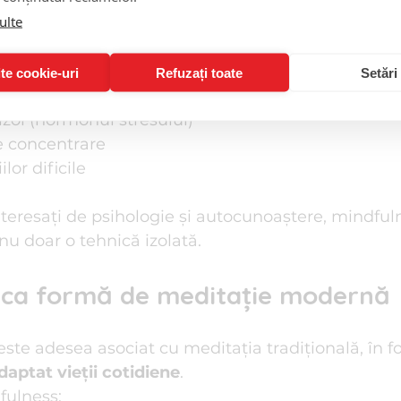
ulte
profundă de relaxare
racticile regulate de mindfulness influențează pozi
te cookie-uri
Refuzați toate
Setări
os parasimpatic
izol (hormonul stresului)
e concentrare
lor dificile
nteresați de psihologie și autocunoaștere, mindful
 nu doar o tehnică izolată.
 ca formă de meditație modernă
ste adesea asociat cu meditația tradițională, în f
daptat vieții cotidiene
.
fulness: