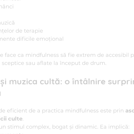
nânci
muzică
nțelor de terapie
mente dificile emoțional
ate face ca mindfulness să fie extrem de accesibil 
sceptice sau aflate la început de drum.
și muzica cultă: o întâlnire surpr
ă
 eficient de a practica mindfulness este prin 
asc
cii culte
.
un stimul complex, bogat și dinamic. Ea implică: