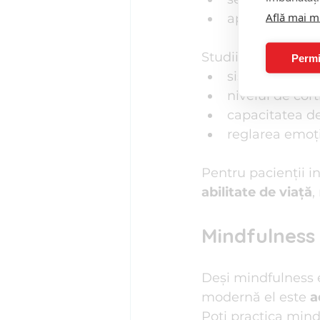
Află mai m
apare o stare 
Studiile arată că p
Permi
sistemul nerv
nivelul de cort
capacitatea d
reglarea emoții
Pentru pacienții i
abilitate de viață
,
Mindfulness
Deși mindfulness e
modernă el este 
a
Poți practica mind