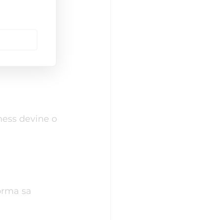
tiv:
ness devine o 
orma sa 