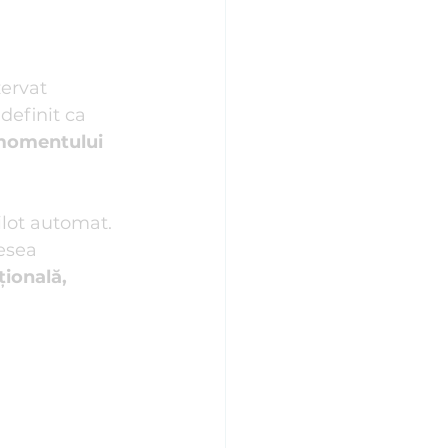
ervat 
definit ca 
 momentului 
ilot automat. 
esea 
ională, 