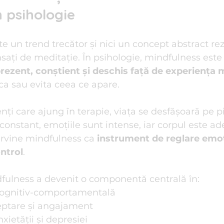
 psihologie
e un trend trecător și nici un concept abstract rez
sați de meditație. În psihologie, mindfulness este 
 prezent, conștient și deschis față de experiența
eca sau evita ceea ce apare.
nți care ajung în terapie, viața se desfășoară pe p
constant, emoțiile sunt intense, iar corpul este ad
tervine mindfulness ca 
instrument de reglare emoț
ntrol
.
ndfulness a devenit o componentă centrală în:
cognitiv-comportamentală
ceptare și angajament
xietății și depresiei