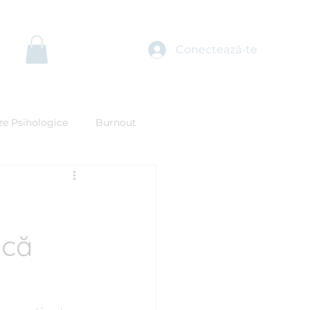
lege Psihologul
Teste Psihologice
Mai multe
Conectează-te
ze Psihologice
Burnout
oții
Fobii specifice
rsonal Branding
ică
ihosexologie