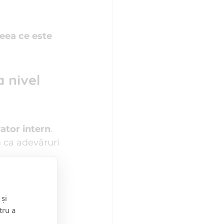
eea ce este 
 nivel 
ator intern
. 
ca adevăruri 
 și
tru a