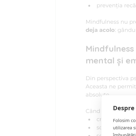
prevenția recă
Mindfulness nu pre
deja acolo
: gândur
Mindfulness 
mental și e
Din perspectiva ps
Aceasta ne permit
absolute.
Despre 
Când practicăm m
crește flexibil
Folosim coo
scade reactiv
utilizarea 
îmbunătăți
se reduce rum