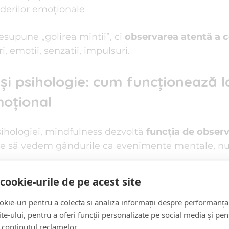
derilor emoționale
supune „golirea minții”, ci 
observarea atentă a c
i, emoții, senzații, impulsuri.
și psihologie: cum funcționează la
moțional
ihologiei, mindfulness dezvoltă 
funcția de observ
e să vedem gândurile ca evenimente mentale, nu 
cookie-urile de pe acest site
indfulness:
itatea psihologică
kie-uri pentru a colecta si analiza informații despre performanța
itatea emoțională
site-ului, pentru a oferi funcții personalizate pe social media și pen
 conținutul reclamelor.
inația mentală