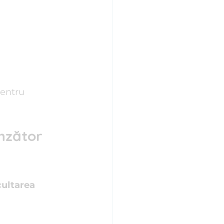
pentru 
inzător 
ultarea 