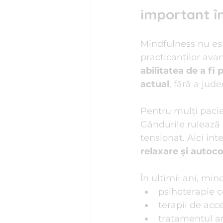
important în
Mindfulness nu est
practicanților avan
abilitatea de a fi
actual
, fără a jud
Pentru mulți pacie
Gândurile rulează 
tensionat. Aici in
relaxare și autoco
În ultimii ani, mi
psihoterapie 
terapii de ac
tratamentul an