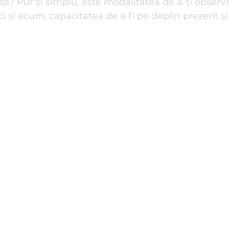
s? Pur și simplu, este modalitatea de a-ți observa
ci și acum, capacitatea de a fi pe deplin prezent și
e de familie
Reiki I Terapii Alternative
Relații de Cuplu
.
i anti-stres