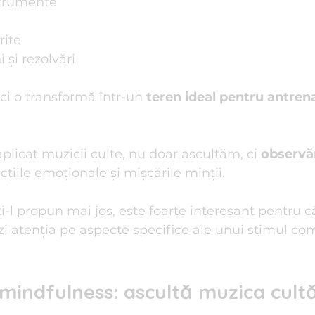
strumente
rite
 și rezolvări
ci o transformă într-un 
teren ideal pentru antrena
plicat muzicii culte, nu doar ascultăm, ci 
observă
cțiile emoționale și mișcările minții.
ți-l propun mai jos, este foarte interesant pentru c
zezi atenţia pe aspecte specifice ale unui stimul c
 mindfulness: ascultă muzica cultă