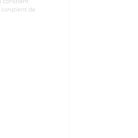
 conștient 
 conștient de 
Stiluri de Atașament