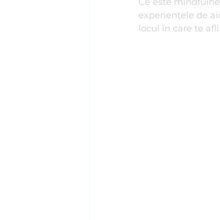
Ce este mindfulnes
experiențele de ai
Psihosomatică
Psihoterapi
locul în care te afli
Stima de sine
Stres I Tehnic