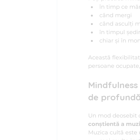
în timp ce mă
când mergi
când asculți 
în timpul ședi
chiar și în mo
Această flexibilit
persoane ocupate, 
Mindfulness 
de profund
Un mod deosebit de
conștientă a muzi
Muzica cultă este 