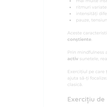
mai multe in
ritmuri variate
intensități dife
pauze, tensiuni
Aceste caracteristi
conștiente
.
Prin mindfulness a
activ
 sunetele, rea
Exercițiul pe care 
ajuta să-ţi focali
clasică.
Exercițiu de