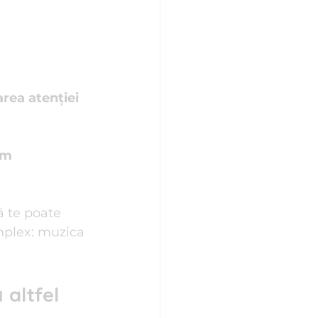
rea atenției 
m 
ă te poate 
omplex: muzica 
 altfel