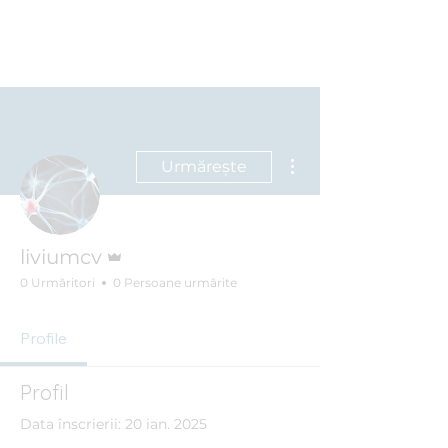
Clinica BLUE
Cabinet Psihologic
Mai multe acțiuni
Urmărește
Admin
liviumcv
0 Urmăritori
0 Persoane urmărite
Profile
Profil
Data înscrierii: 20 ian. 2025