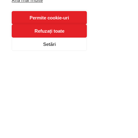
Află mai multe
Permite cookie-uri
Clinica BLUE
Clinică de Psihologie în București
Refuzați toate
Setări
Rămâi conectat(ă) cu noi!
Scrie-ne adresa ta de mail
Abonează-te
Întrebări frecvente
Descoperă serviciile noastre
:
Psihoterapie individuală
Psihoterapie de cuplu