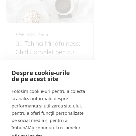
3 feb. 2026
∙
7
min
🧘‍♀️ Tehnici Mindfulness:
Ghid Complet pentru
Recunoștință, Prezență
Descoperă cele mai
și Echilibru Emoțional
eficiente tehnici
Despre cookie-urile
mindfulness pentru
de pe acest site
cultivarea recunoștinței,
reducerii stresului și
Folosim cookie-uri pentru a colecta
dezvoltării echilibrului
si analiza informații despre
emoțional. Include
studiu de caz, exerciții
performanța și utilizarea site-ului,
32
0
practice și resurse utile.
pentru a oferi funcții personalizate
pe social media și pentru a
îmbunătăți conținutul reclamelor.
Load More