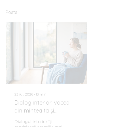
Posts
23 iul. 2026
∙
13
min
Dialog interior: vocea
din mintea ta și
obiceiurile invizibile care
Dialogul interior îți
îți modelează viața