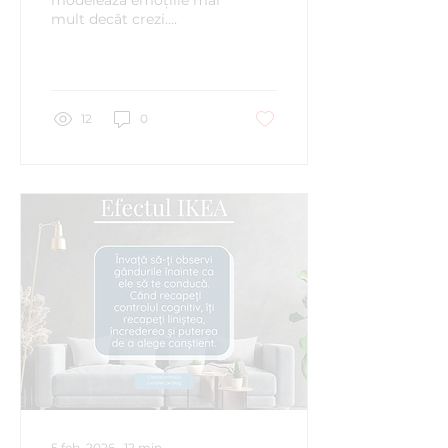
modelează emoțiile mai
mult decât crezi.
Descoperă cum
funcționează vocea
interioară și 7 exerciții
ca s-o faci un aliat.
12
0
5 feb. 2026
∙
12
min