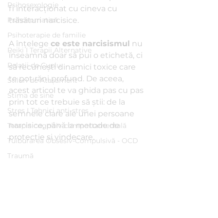
Psihosexologie
fi interacționat cu cineva cu 
Psihosomatică
trăsături narcisice.
Psihoterapie de familie
A înțelege 
ce este narcisismul
 nu 
Reiki I Terapii Alternative
înseamnă doar să pui o etichetă, ci 
Relații de Cuplu
să recunoști dinamici toxice care 
te pot răni profund. De aceea, 
Stiluri de Atașament
acest articol te va ghida pas cu pas 
Stima de sine
prin tot ce trebuie să știi: de la 
Stres I Tehnici anti-stres
semnele clare ale unei persoane 
narcisice, până la metode de 
Terapia cognitiv-comportamentală
protecție și vindecare.
Tulburarea Obsesiv-Compulsivă - OCD
Traumă