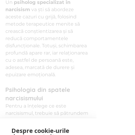
Un 
psiholog specializat în 
narcisism
 va ști să abordeze 
aceste cazuri cu grijă, folosind 
metode terapeutice menite să 
crească conștientizarea și să 
reducă comportamentele 
disfuncționale. Totuși, schimbarea 
profundă apare rar, iar relaționarea 
cu o astfel de persoană este, 
adesea, marcată de durere și 
epuizare emoțională.
Psihologia din spatele 
narcisismului
Pentru a înțelege ce este 
narcisismul, trebuie să pătrundem 
în lumea interioară a narcisicului. 
La suprafață, vedem o mască de 
Despre cookie-urile
superioritate și siguranță de sine. 