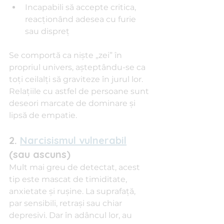
Incapabili să accepte critica, 
reacționând adesea cu furie 
sau dispreț
Se comportă ca niște „zei” în 
propriul univers, așteptându-se ca 
toți ceilalți să graviteze în jurul lor. 
Relațiile cu astfel de persoane sunt 
deseori marcate de dominare și 
lipsă de empatie.
2. 
Narcisismul vulnerabil
(sau ascuns)
Mult mai greu de detectat, acest 
tip este mascat de timiditate, 
anxietate și rușine. La suprafață, 
par sensibili, retrași sau chiar 
depresivi. Dar în adâncul lor, au 