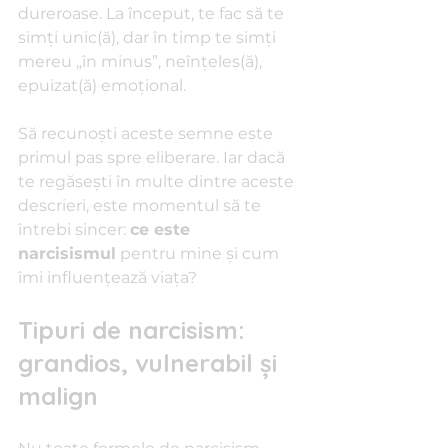
dureroase. La început, te fac să te 
simți unic(ă), dar în timp te simți 
mereu „în minus”, neînțeles(ă), 
epuizat(ă) emoțional.
Să recunoști aceste semne este 
primul pas spre eliberare. Iar dacă 
te regăsești în multe dintre aceste 
descrieri, este momentul să te 
întrebi sincer: 
ce este 
narcisismul
 pentru mine și cum 
îmi influențează viața?
Tipuri de narcisism: 
grandios, vulnerabil și 
malign