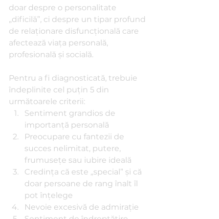
doar despre o personalitate 
„dificilă”, ci despre un tipar profund 
de relaționare disfuncțională care 
afectează viața personală, 
profesională și socială.
Pentru a fi diagnosticată, trebuie 
îndeplinite cel puțin 5 din 
următoarele criterii:
Sentiment grandios de 
importanță personală
Preocupare cu fantezii de 
succes nelimitat, putere, 
frumusețe sau iubire ideală
Credința că este „special” și că 
doar persoane de rang înalt îl 
pot înțelege
Nevoie excesivă de admirație
Sentiment de îndreptățire 