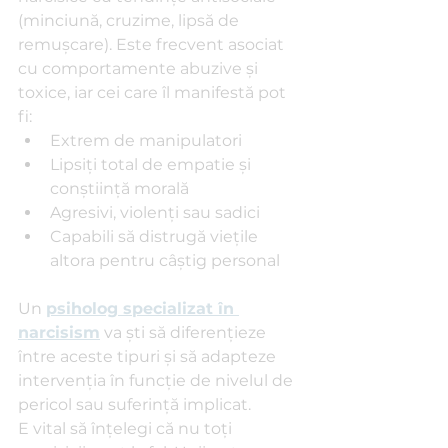
(minciună, cruzime, lipsă de 
remușcare). Este frecvent asociat 
cu comportamente abuzive și 
toxice, iar cei care îl manifestă pot 
fi:
Extrem de manipulatori
Lipsiți total de empatie și 
conștiință morală
Agresivi, violenți sau sadici
Capabili să distrugă viețile 
altora pentru câștig personal
Un 
psiholog specializat în 
narcisism
 va ști să diferențieze 
între aceste tipuri și să adapteze 
intervenția în funcție de nivelul de 
pericol sau suferință implicat.
E vital să înțelegi că nu toți 