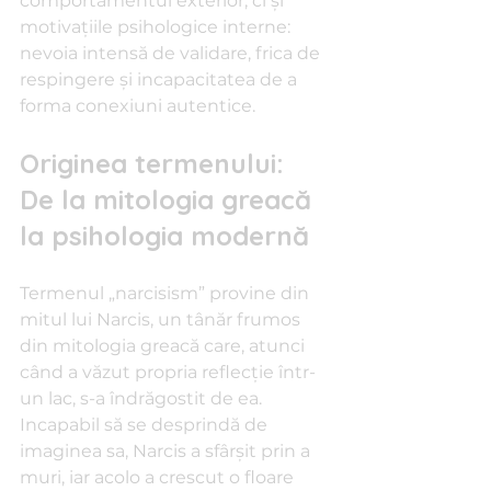
comportamentul exterior, ci și 
motivațiile psihologice interne: 
nevoia intensă de validare, frica de 
respingere și incapacitatea de a 
forma conexiuni autentice.
Originea termenului: 
De la mitologia greacă 
la psihologia modernă
Termenul „narcisism” provine din 
mitul lui Narcis, un tânăr frumos 
din mitologia greacă care, atunci 
când a văzut propria reflecție într-
un lac, s-a îndrăgostit de ea. 
Incapabil să se desprindă de 
imaginea sa, Narcis a sfârșit prin a 
muri, iar acolo a crescut o floare 