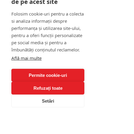
de pe acest site
Însă în spatele acestei măști se află 
Folosim cookie-uri pentru a colecta
o 
stimă de sine fragilă
 și o frică 
si analiza informații despre
profundă de respingere, rușine și 
performanța și utilizarea site-ului,
abandon.
pentru a oferi funcții personalizate
pe social media și pentru a
Narcisicul funcționează pe baza 
îmbunătăți conținutul reclamelor.
unui mecanism de apărare numit 
idealizarea sinelui
. Acesta 
Află mai multe
construiește o imagine falsă, 
perfectă, care să-l apere de 
Permite cookie-uri
realitatea dureroasă a 
vulnerabilității și a eșecurilor. Orice 
Refuzați toate
critică este percepută ca un atac 
direct la identitate și provoacă 
Setări
reacții disproporționate: furie, 
negare, retragere emoțională.
În plus, narcisicul trăiește într-o 