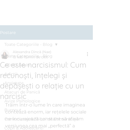
Clinica BLUE
Cabinet Psihologic
Postare
Toate Categoriile - Blog
Alexandra Dincă (Nae)
Toate Categoriile - Blog
13 feb.
15 min de citit
Ce este narcisismul: Cum
ADHD adulți
recunoști, înțelegi și
Adicții
Anxietate
depășești o relație cu un
Atacuri de Panică
narcisic
Avize Psihologice
Trăim într-o lume în care imaginea 
Burnout
contează enorm, iar rețelele sociale 
ne încurajează constant să afișăm 
Comunicare & Stiluri de Comunicare
versiunea cea mai „perfectă” a 
Copii & Adolescenți