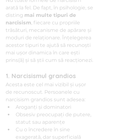
Nu toate formele de narcisism 
arată la fel. De fapt, în psihologie, se 
disting 
mai multe tipuri de 
narcisism
, fiecare cu propriile 
trăsături, mecanisme de apărare și 
moduri de relaționare. Înțelegerea 
acestor tipuri te ajută să recunoști 
mai ușor dinamica în care ești 
prins(ă) și să știi cum să reacționezi.
1. Narcisismul grandios
Acesta este cel mai vizibil și ușor 
de recunoscut. Persoanele cu 
narcisism grandios sunt adesea:
Aroganți și dominatori
Obsesiv preocupați de putere, 
statut sau aparențe
Cu o încredere în sine 
exagerată, dar superficială