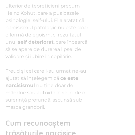
ulterior de teoreticieni precum 
Heinz Kohut, care a pus bazele 
psihologiei self-ului. El a arătat că 
narcisismul patologic nu este doar 
o formă de egoism, ci rezultatul 
unui 
self deteriorat
, care încearcă 
să se apere de durerea lipsei de 
validare și iubire în copilărie.
Freud și cei care i-au urmat ne-au 
ajutat să înțelegem că 
ce este 
narcisismul
 nu ține doar de 
mândrie sau autoidolatrie, ci de o 
suferință profundă, ascunsă sub 
masca grandorii.
Cum recunoaștem 
trăsăturile narcisice