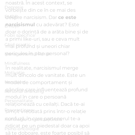
noastră. În acest context, se 
Depresie
vorbește din ce în ce mai des 
EMDR
despre narcisism. Dar 
ce este 
narcisismul
 cu adevărat? Este 
Emoții
doar o dorință de a arăta bine și de 
Fobii specifice
a primi like-uri, sau e ceva mult 
Ghid practic
mai profund și uneori chiar 
periculos în plan personal?
Managementul Furiei
Mindfulness
În realitate, narcisismul merge 
Motivație
mult dincolo de vanitate. Este un 
Narcisism
model de comportament și 
gândire care influențează profund 
Personal Branding
modul în care o persoană 
Personalitate
relaționează cu ceilalți. Dacă te-ai 
Procrastinare
simțit vreodată prins într-o relație 
confuză, în care partenerul te-a 
Psihologie Organizațională
ridicat pe un piedestal doar ca apoi 
Psiho-oncologie
să te doboare, este foarte posibil să 