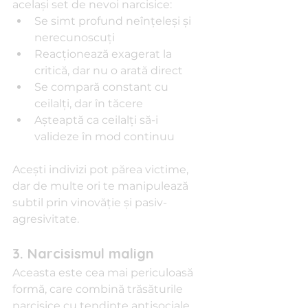
același set de nevoi narcisice:
Se simt profund neînțeleși și 
nerecunoscuți
Reacționează exagerat la 
critică, dar nu o arată direct
Se compară constant cu 
ceilalți, dar în tăcere
Așteaptă ca ceilalți să-i 
valideze în mod continuu
Acești indivizi pot părea victime, 
dar de multe ori te manipulează 
subtil prin vinovăție și pasiv-
agresivitate.
3. Narcisismul malign
Aceasta este cea mai periculoasă 
formă, care combină trăsăturile 
narcisice cu tendințe antisociale 