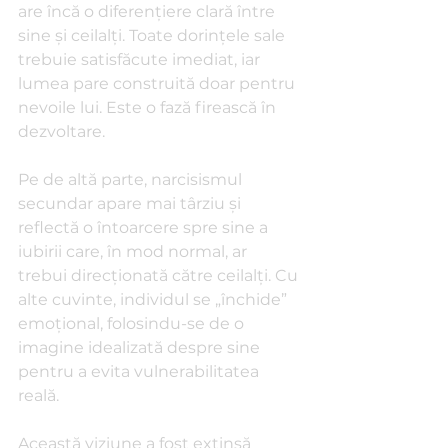
are încă o diferențiere clară între 
sine și ceilalți. Toate dorințele sale 
trebuie satisfăcute imediat, iar 
lumea pare construită doar pentru 
nevoile lui. Este o fază firească în 
dezvoltare.
Pe de altă parte, narcisismul 
secundar apare mai târziu și 
reflectă o întoarcere spre sine a 
iubirii care, în mod normal, ar 
trebui direcționată către ceilalți. Cu 
alte cuvinte, individul se „închide” 
emoțional, folosindu-se de o 
imagine idealizată despre sine 
pentru a evita vulnerabilitatea 
reală.
Această viziune a fost extinsă 