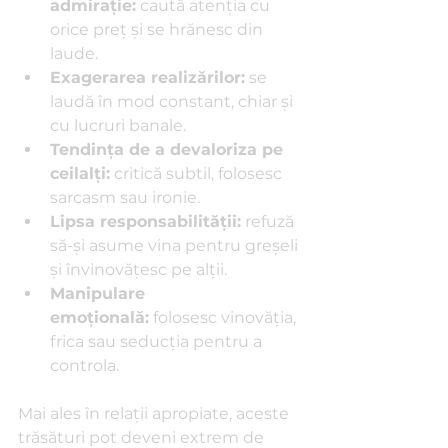
admirație:
 caută atenția cu 
orice preț și se hrănesc din 
laude.
Exagerarea realizărilor:
 se 
laudă în mod constant, chiar și 
cu lucruri banale.
Tendința de a devaloriza pe 
ceilalți:
 critică subtil, folosesc 
sarcasm sau ironie.
Lipsa responsabilității:
 refuză 
să-și asume vina pentru greșeli 
și învinovățesc pe alții.
Manipulare 
emoțională:
 folosesc vinovăția, 
frica sau seducția pentru a 
controla.
Mai ales în relații apropiate, aceste 
trăsături pot deveni extrem de 