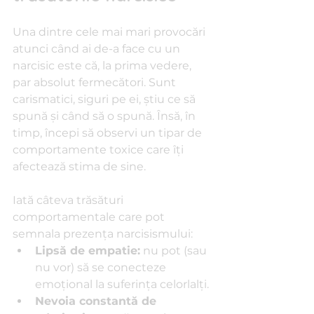
Una dintre cele mai mari provocări 
atunci când ai de-a face cu un 
narcisic este că, la prima vedere, 
par absolut fermecători. Sunt 
carismatici, siguri pe ei, știu ce să 
spună și când să o spună. Însă, în 
timp, începi să observi un tipar de 
comportamente toxice care îți 
afectează stima de sine.
Iată câteva trăsături 
comportamentale care pot 
semnala prezența narcisismului:
Lipsă de empatie:
 nu pot (sau 
nu vor) să se conecteze 
emoțional la suferința celorlalți.
Nevoia constantă de 