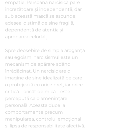
empatie. Persoana narcisică pare 
încrezătoare și independentă, dar 
sub această mască se ascunde, 
adesea, o stimă de sine fragilă, 
dependentă de atenția și 
aprobarea celorlalți.
Spre deosebire de simpla aroganță 
sau egoism, narcisismul este un 
mecanism de apărare adânc 
înrădăcinat. Un narcisic are o 
imagine de sine idealizată pe care 
o protejează cu orice preț, iar orice 
critică – oricât de mică – este 
percepută ca o amenințare 
personală. Aceasta duce la 
comportamente precum 
manipularea, controlul emoțional 
și lipsa de responsabilitate afectivă.