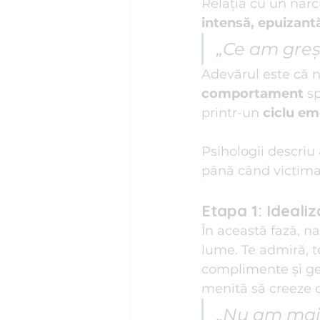
Relația cu un narc
intensă, epuizant
„Ce am greș
Adevărul este că nu
comportament
 s
printr-un 
ciclu em
Psihologii descriu 
până când victima 
Etapa 1: Ideali
În această fază, na
lume. Te admiră, te
complimente și ges
menită să creeze 
„Nu am mai s