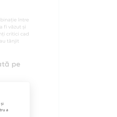
binație între 
fi văzut și 
i critici cad 
au tânjit 
ată pe 
logică 
 o imagine de 
 și
uperior și 
tru a