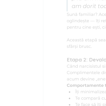
am dorit toa
Sună familiar? Ace
oglindește — îți ref
pentru cine ești, c
Această etapă seam
sfârși brusc.
Etapa 2: Devalo
Când narcisistul si
Complimentele dispa
acum devine „enerv
Comportamente t
Îți minimalize
Te compară cu 
Te face să îți 