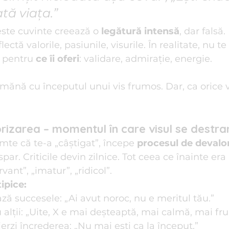
tă viața.”
ste cuvinte creează o 
legătură intensă
, dar falsă.
lectă valorile, pasiunile, visurile. În realitate, nu te
i pentru 
ce îi oferi
: validare, admirație, energie.
ănă cu începutul unui vis frumos. Dar, ca orice vi
rizarea – momentul în care visul se destr
mte că te-a „câștigat”, începe 
procesul de devalo
r. Criticile devin zilnice. Tot ceea ce înainte era
ant”, „imatur”, „ridicol”.
ipice:
ază succesele: „Ai avut noroc, nu e meritul tău.”
alții: „Uite, X e mai deșteaptă, mai calmă, mai fr
pierzi încrederea: „Nu mai ești ca la început.”