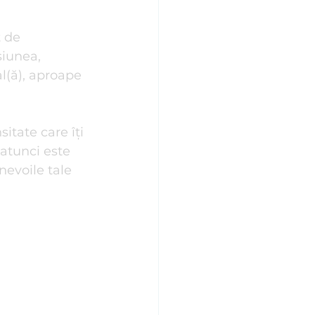
Stiluri de Atașament
t de 
iunea, 
al(ă), aproape 
itate care îți 
 atunci este 
nevoile tale 