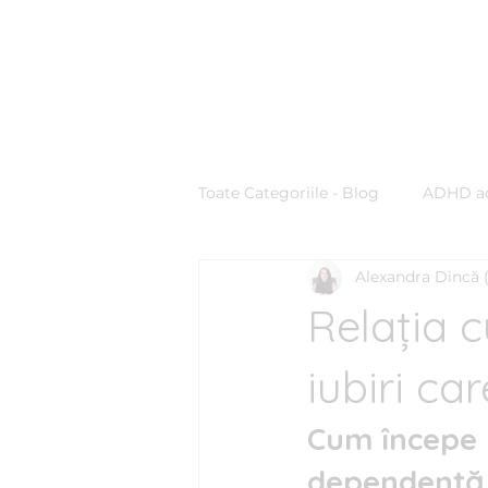
Clinica BLUE
Cabinet Psihologic
Toate Categoriile - Blog
ADHD ad
Alexandra Dincă 
Comunicare & Stiluri de Comuni
Relația c
Ghid practic
Managementul
iubiri ca
Cum începe r
Personalitate
Procrastinar
dependență