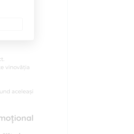
ism
. O 
lalți. Un 
mți valoros.
t.
te vinovăția 
und aceleași 
emoțional