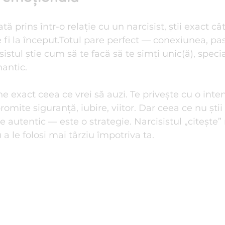
e de familie
Reiki I Terapii Alternative
Relații de Cuplu
tă prins într-o relație cu un narcisist, știi exact câ
fi la început.Totul pare perfect — conexiunea, pas
sistul știe cum să te facă să te simți unic(ă), speci
i anti-stres
mantic.
ne exact ceea ce vrei să auzi. Te privește cu o intens
 promite siguranță, iubire, viitor. Dar ceea ce nu știi
 autentic — este o strategie. Narcisistul „citește” 
a le folosi mai târziu împotriva ta.