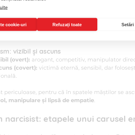
ulte
re încredere și grandiozitate
majoră între 
o stimă de sine sănătoasă
 și 
narcis
te cookie-uri
Refuzați toate
Setări
are se bucură de succes fără să-i umilească pe cei
b, are nevoie să fie deasupra tuturor pentru a se si
sm: vizibil și ascuns
ibil (overt):
 arogant, competitiv, manipulator direc
cuns (covert):
 victimă eternă, sensibil, dar foloseș
onală.
periculoase, pentru că în spatele măștilor se asc
ol, manipulare și lipsă de empatie
.
n narcisist: etapele unui carusel 