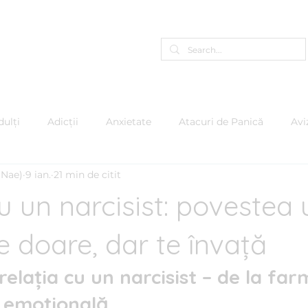
Programează-te Online
A
ulți
Adicții
Anxietate
Atacuri de Panică
Avi
(Nae)
9 ian.
21 min de citit
care
Copii & Adolescenți
Depresie
EMDR
Em
u un narcisist: povestea 
 Furiei
Mindfulness
Motivație
Narcisism
Pe
re doare, dar te învață
elația cu un narcisist – de la far
e
Psihologie Organizațională
Psiho-oncologie
Ps
 emoțională