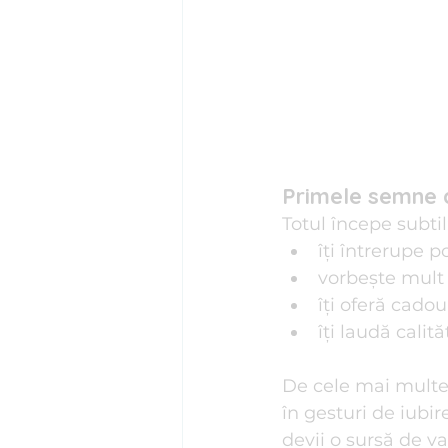
Primele semne a
Totul începe subtil
îți întrerupe p
vorbește mult 
îți oferă cadou
îți laudă calit
De cele mai multe
în gesturi de iubire
devii o sursă de va