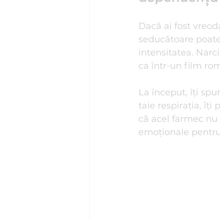
Psihosomatică
Psihoterapi
Dacă ai fost vreoda
seducătoare poate 
intensitatea. Narci
Stima de sine
Stres I Tehnic
ca într-un film ro
La început, îți spu
taie respirația, îți
că acel farmec nu e
emoționale pentru 