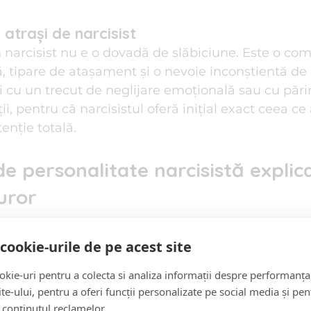
atrași de narcisist
n narcisist nu e o dovadă de slăbiciune. Este o com
 tipare de atașament și o nevoie inconștientă de a 
 cu un trecut de neglijare emoțională sau cu părinț
ii, pentru că narcisistul oferă inițial exact ceea ce 
nție totală.
e personalitate narcisistă explic
turor
sonalitate narcisistă (TPN)
 este o afecțiune psiho
cookie-urile de pe acest site
nevoie excesivă de admirație, o lipsă de empatie și
kie-uri pentru a colecta si analiza informații despre performanța
rcisistul nu se vede ca fiind „rău”, ci se percepe s
site-ului, pentru a oferi funcții personalizate pe social media și pen
ortamentele sale.
 conținutul reclamelor.