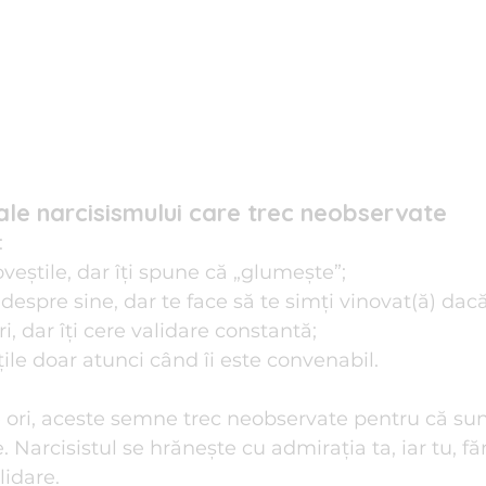
le narcisismului care trec neobservate
:
oveștile, dar îți spune că „glumește”;
despre sine, dar te face să te simți vinovat(ă) dacă
ri, dar îți cere validare constantă;
ățile doar atunci când îi este convenabil.
 ori, aceste semne trec neobservate pentru că su
. Narcisistul se hrănește cu admirația ta, iar tu, făr
lidare.