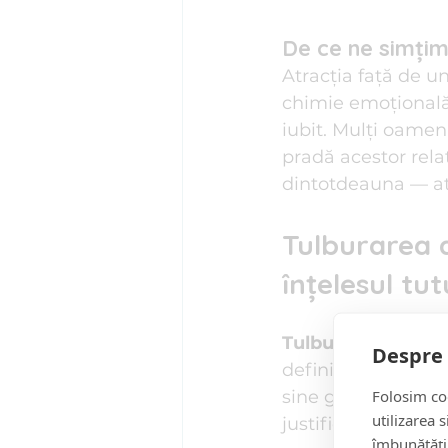
De ce ne simțim 
Atracția față de u
chimie emoțională,
iubit. Mulți oameni
pradă acestor relaț
dintotdeauna — ate
Tulburarea d
înțelesul tu
Tulburarea de per
Despre 
definită printr-o 
Folosim coo
sine grandioasă. Na
utilizarea 
justificat în comp
îmbunătăți