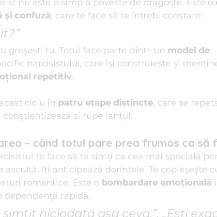
isist nu este o simplă poveste de dragoste. Este o 
ă și confuză
, care te face să te întrebi constant: 
it?”
 greșești tu. Totul face parte dintr-un 
model de 
pecific narcisistului, care își construiește și mențin
oțional repetitiv
.
acest ciclu în 
patru etape distincte
, care se repet
conștientizează și rupe lanțul.
zarea – când totul pare prea frumos ca să 
rcisistul te face să te simți ca cea mai specială pe
 ascultă, îți anticipează dorințele. Te copleșește cu
turi romantice. Este o 
bombardare emoțională
 
o dependență rapidă.
imțit niciodată așa ceva.”, „Ești exa