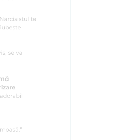
 Narcisistul te 
 iubește 
s, se va 
amă
rizare
. 
 adorabil 
umoasă.”