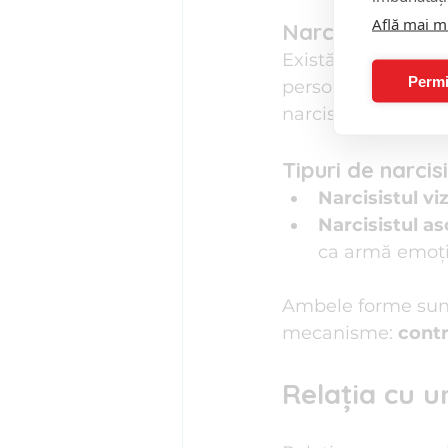
Află mai m
Narcisismul: înt
Există o diferență 
Permi
persoană încrezăto
narcisist, în schim
Tipuri de narcisi
Narcisistul viz
Narcisistul as
ca armă emoți
Ambele forme sunt 
mecanisme: 
contr
Relația cu u