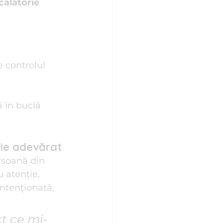
călătorie 
e controlul 
ă în buclă 
fie adevărat
rsoană din 
 atenție, 
intenționată, 
ct ce mi-