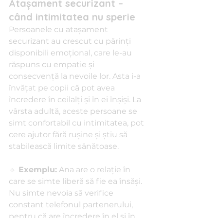
Atașament securizant – 
când intimitatea nu sperie
Persoanele cu atașament 
securizant au crescut cu părinți 
disponibili emoțional, care le-au 
răspuns cu empatie și 
consecvență la nevoile lor. Asta i-a 
învățat pe copii că pot avea 
încredere în ceilalți și în ei înșiși. La 
vârsta adultă, aceste persoane se 
simt confortabil cu intimitatea, pot 
cere ajutor fără rușine și știu să 
stabilească limite sănătoase.
🔹 
Exemplu:
 Ana are o relație în 
care se simte liberă să fie ea însăși. 
Nu simte nevoia să verifice 
constant telefonul partenerului, 
pentru că are încredere în el și în 