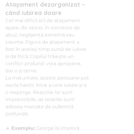
Atașament dezorganizat – 
când iubirea doare
Cel mai dificil stil de atașament 
apare, de obicei, în contexte de 
abuz, neglijență extremă sau 
traume. Figura de atașament a 
fost în același timp sursă de iubire 
și de frică. Copilul trăiește un 
conflict profund: vrea apropiere, 
dar o și teme.
La maturitate, aceste persoane pot 
oscila haotic între a cere iubire și a 
o respinge. Reacțiile lor sunt 
imprevizibile, iar relațiile sunt 
adesea marcate de suferință 
profundă.
🔹 
Exemplu:
 George își imploră 