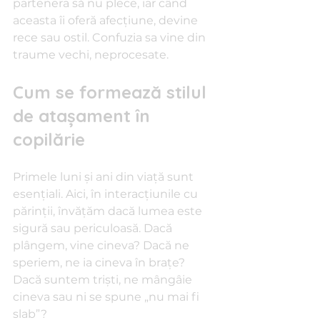
partenera să nu plece, iar când 
aceasta îi oferă afecțiune, devine 
rece sau ostil. Confuzia sa vine din 
traume vechi, neprocesate.
Cum se formează stilul 
de atașament în 
copilărie
Primele luni și ani din viață sunt 
esențiali. Aici, în interacțiunile cu 
părinții, învățăm dacă lumea este 
sigură sau periculoasă. Dacă 
plângem, vine cineva? Dacă ne 
speriem, ne ia cineva în brațe? 
Dacă suntem triști, ne mângâie 
cineva sau ni se spune „nu mai fi 
slab”?