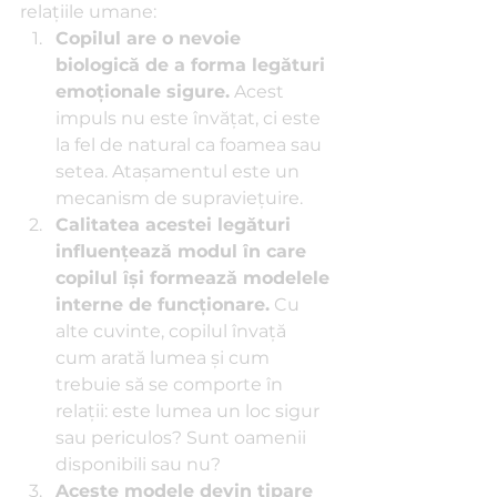
relațiile umane:
Copilul are o nevoie 
biologică de a forma legături 
emoționale sigure.
 Acest 
impuls nu este învățat, ci este 
la fel de natural ca foamea sau 
setea. Atașamentul este un 
mecanism de supraviețuire.
Calitatea acestei legături 
influențează modul în care 
copilul își formează modelele 
interne de funcționare.
 Cu 
alte cuvinte, copilul învață 
cum arată lumea și cum 
trebuie să se comporte în 
relații: este lumea un loc sigur 
sau periculos? Sunt oamenii 
disponibili sau nu?
Aceste modele devin tipare 