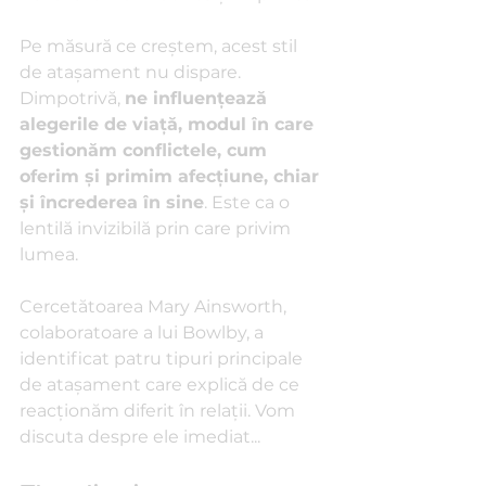
Pe măsură ce creștem, acest stil 
de atașament nu dispare. 
Dimpotrivă, 
ne influențează 
alegerile de viață, modul în care 
gestionăm conflictele, cum 
oferim și primim afecțiune, chiar 
și încrederea în sine
. Este ca o 
lentilă invizibilă prin care privim 
lumea.
Cercetătoarea Mary Ainsworth, 
colaboratoare a lui Bowlby, a 
identificat patru tipuri principale 
de atașament care explică de ce 
reacționăm diferit în relații. Vom 
discuta despre ele imediat...