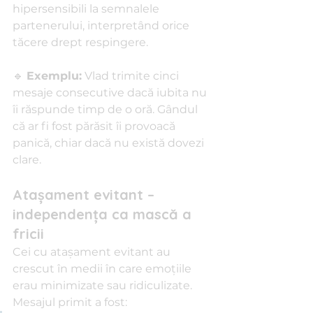
hipersensibili la semnalele 
partenerului, interpretând orice 
tăcere drept respingere.
🔹 
Exemplu:
 Vlad trimite cinci 
mesaje consecutive dacă iubita nu 
îi răspunde timp de o oră. Gândul 
că ar fi fost părăsit îi provoacă 
panică, chiar dacă nu există dovezi 
clare.
Atașament evitant – 
independența ca mască a 
fricii
Cei cu atașament evitant au 
crescut în medii în care emoțiile 
erau minimizate sau ridiculizate. 
Mesajul primit a fost: 