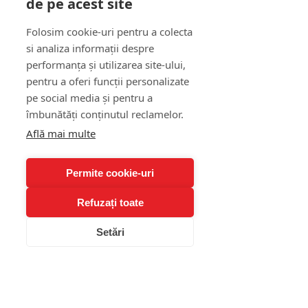
de pe acest site
creierul despre 
Folosim cookie-uri pentru a colecta
conexiune
si analiza informații despre
performanța și utilizarea site-ului,
În ultimele decenii, neuroștiința a 
pentru a oferi funcții personalizate
confirmat ceea ce Bowlby intuia 
pe social media și pentru a
cu mult timp în urmă: 
conexiunea 
îmbunătăți conținutul reclamelor.
umană este o nevoie biologică 
Află mai multe
fundamentală
. Creierul unui copil 
este literalmente „sculptat” de 
Permite cookie-uri
interacțiunile cu îngrijitorii săi.
Refuzați toate
Studiile arată că:
Relațiile sigure reduc nivelul 
Setări
de 
cortizol
 (hormonul 
stresului)
Contactul afectuos crește 
oxitocina
 (hormonul 