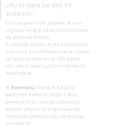
„Nu te baza pe alții. Fii 
puternic.” 
Ca mecanism de apărare, acești 
copii au învățat să se deconecteze 
de propriile emoții.
În relațiile adulte, evită intimitatea 
și se simt inconfortabil când cineva 
se apropie prea mult. Pot părea 
reci, dar în adâncul lor se teme de 
respingere.
🔹 
Exemplu:
 Diana evită să își 
deschidă inima în relații. Când 
partenerul ei vrea să vorbească 
despre viitorul lor împreună, ea 
schimbă subiectul sau se retrage 
emoțional.