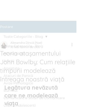
Clinica BLUE
Cabinet Psihologic
Postare
Toate Categoriile - Blog
Alexandra Dincă (Nae)
Toate Categoriile - Blog
10 feb.
12 min de citit
Teoria atașamentului
ADHD adulți
John Bowlby: Cum relațiile
Adicții
Anxietate
timpurii modelează
Atacuri de Panică
întreaga noastră viață
Avize Psihologice
Legătura nevăzută 
Burnout
care ne modelează 
Comunicare & Stiluri de Comunicare
viața
Copii & Adolescenți