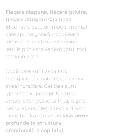
Fiecare răspuns, fiecare privire, 
fiecare atingere sau lipsa 
ei
 construiește un model mental 
care spune: „Așa funcționează 
iubirea.” Și acel model devine 
lentila prin care vedem totul mai 
târziu în viață.
Copiii care sunt ascultați, 
mângâiați, validați, învață că pot 
avea încredere. Cei care sunt 
ignorați sau pedepsiți pentru 
emoțiile lor, dezvoltă frică, rușine, 
neîncredere. Deși acești ani sunt 
„invizibili” la exterior, 
ei lasă urme 
profunde în structura 
emoțională a copilului
.