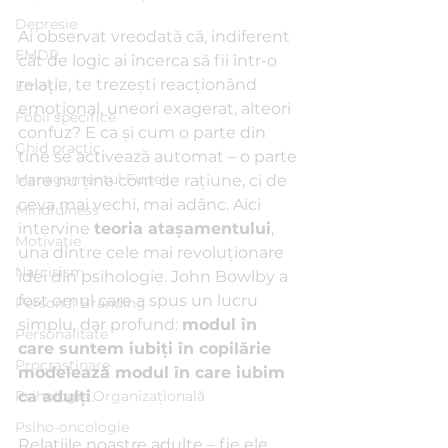
Depresie
Ai observat vreodată că, indiferent 
EMDR
cât de logic ai încerca să fii într-o 
relație, te trezești reacționând 
Emoții
emoțional, uneori exagerat, alteori 
Fobii specifice
confuz? E ca și cum o parte din 
Ghid practic
tine se activează automat – o parte 
Managementul Furiei
care nu ține cont de rațiune, ci de 
ceva mai vechi, mai adânc. Aici 
Mindfulness
intervine 
teoria atașamentului
, 
Motivație
una dintre cele mai revoluționare 
Narcisism
idei din psihologie. John Bowlby a 
fost omul care a spus un lucru 
Personal Branding
simplu, dar profund: 
modul în 
Personalitate
care suntem iubiți în copilărie 
Procrastinare
modelează modul în care iubim 
Psihologie Organizațională
ca adulți
.
Psiho-oncologie
Relațiile noastre adulte – fie ele 