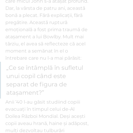
care micul John s-a atașat profund.
Dar, la vârsta de patru ani, această 
bonă a plecat. Fără explicații, fără 
pregătire. Această ruptură 
emoțională a fost prima traumă de 
atașament a lui Bowlby. Mult mai 
târziu, el avea să reflecteze că acel 
moment a semănat în el o 
întrebare care nu l-a mai părăsit: 
„Ce se întâmplă în sufletul 
unui copil când este 
separat de figura de 
atașament?”
Anii ’40 l-au găsit studiind copiii 
evacuați în timpul celui de-Al 
Doilea Război Mondial. Deși acești 
copii aveau hrană, haine și adăpost, 
mulți dezvoltau tulburări 