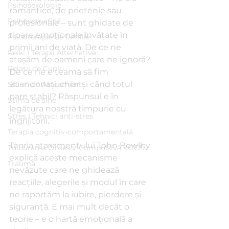
Psihosexologie
romantice, de prietenie sau 
Psihosomatică
profesionale – sunt ghidate de 
tipare emoționale învățate în 
Psihoterapie de familie
primii ani de viață. De ce ne 
Reiki I Terapii Alternative
atașăm de oameni care ne ignoră? 
Relații de Cuplu
De ce ne e teamă să fim 
abandonați, chiar și când totul 
Stiluri de Atașament
pare stabil? Răspunsul e în 
Stima de sine
legătura noastră timpurie cu 
Stres I Tehnici anti-stres
îngrijitorii.
Terapia cognitiv-comportamentală
Teoria atașamentului John Bowlby 
Tulburarea Obsesiv-Compulsivă - OCD
explică aceste mecanisme 
Traumă
nevăzute care ne ghidează 
reacțiile, alegerile și modul în care 
ne raportăm la iubire, pierdere și 
siguranță. E mai mult decât o 
teorie – e o hartă emoțională a 