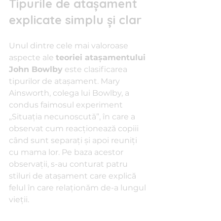
Tipurile de atașament 
explicate simplu și clar
Unul dintre cele mai valoroase 
aspecte ale 
teoriei atașamentului 
John Bowlby
 este clasificarea 
tipurilor de atașament. Mary 
Ainsworth, colega lui Bowlby, a 
condus faimosul experiment 
„Situația necunoscută”, în care a 
observat cum reacționează copiii 
când sunt separați și apoi reuniți 
cu mama lor. Pe baza acestor 
observații, s-au conturat patru 
stiluri de atașament care explică 
felul în care relaționăm de-a lungul 
vieții.