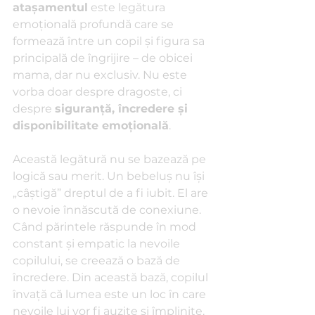
atașamentul
 este legătura 
emoțională profundă care se 
formează între un copil și figura sa 
principală de îngrijire – de obicei 
mama, dar nu exclusiv. Nu este 
vorba doar despre dragoste, ci 
despre 
siguranță, încredere și 
disponibilitate emoțională
.
Această legătură nu se bazează pe 
logică sau merit. Un bebeluș nu își 
„câștigă” dreptul de a fi iubit. El are 
o nevoie înnăscută de conexiune. 
Când părintele răspunde în mod 
constant și empatic la nevoile 
copilului, se creează o bază de 
încredere. Din această bază, copilul 
învață că lumea este un loc în care 
nevoile lui vor fi auzite și împlinite.