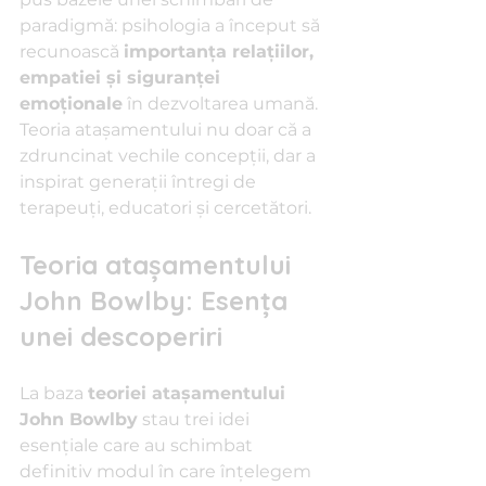
paradigmă: psihologia a început să 
recunoască 
importanța relațiilor, 
empatiei și siguranței 
emoționale
 în dezvoltarea umană. 
Teoria atașamentului nu doar că a 
zdruncinat vechile concepții, dar a 
inspirat generații întregi de 
terapeuți, educatori și cercetători.
Teoria atașamentului 
John Bowlby: Esența 
unei descoperiri
La baza 
teoriei atașamentului 
John Bowlby
 stau trei idei 
esențiale care au schimbat 
definitiv modul în care înțelegem 