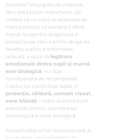
Emoțiile? Prea greu de măsurat, 
deci prea puțin importante. Se 
credea că un copil se atașează de 
mamă pentru că aceasta îi oferă 
hrană, nu pentru dragostea și 
protecția pe care o simte lângă ea.
Bowlby a adus o schimbare 
radicală: a spus că 
legătura 
emoțională dintre copil și mamă 
este biologică
, nu doar 
condiționată de recompense. 
Copilul nu caută doar lapte, ci 
protecție, căldură, contact vizual, 
voce blândă
 – toate acestea sunt 
esențiale pentru dezvoltarea 
psihologică și chiar biologică.
Această idee a fost revoluționară. A 
pus bazele unei schimbări de 