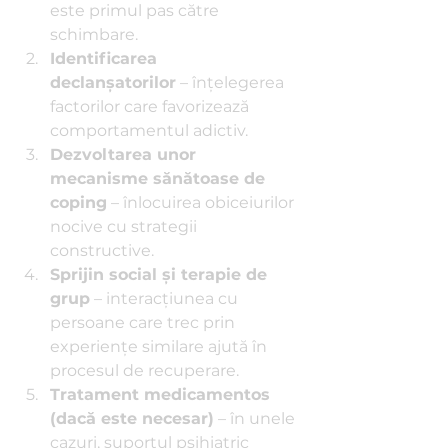
este primul pas către 
schimbare.
Identificarea 
declanșatorilor
 – înțelegerea 
factorilor care favorizează 
comportamentul adictiv.
Dezvoltarea unor 
mecanisme sănătoase de 
coping
 – înlocuirea obiceiurilor 
nocive cu strategii 
constructive.
Sprijin social și terapie de 
grup
 – interacțiunea cu 
persoane care trec prin 
experiențe similare ajută în 
procesul de recuperare.
Tratament medicamentos 
(dacă este necesar)
 – în unele 
cazuri, suportul psihiatric 