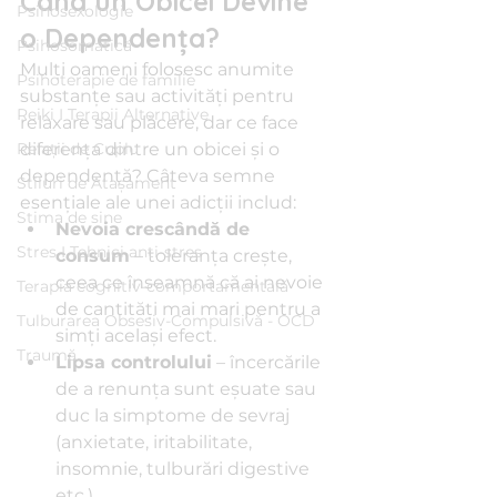
Când un Obicei Devine 
Psihosexologie
o Dependența?
Psihosomatică
Mulți oameni folosesc anumite 
Psihoterapie de familie
substanțe sau activități pentru 
Reiki I Terapii Alternative
relaxare sau plăcere, dar ce face 
Relații de Cuplu
diferența dintre un obicei și o 
dependență? Câteva semne 
Stiluri de Atașament
esențiale ale unei adicții includ:
Stima de sine
Nevoia crescândă de 
Stres I Tehnici anti-stres
consum
 – toleranța crește, 
ceea ce înseamnă că ai nevoie 
Terapia cognitiv-comportamentală
de cantități mai mari pentru a 
Tulburarea Obsesiv-Compulsivă - OCD
simți același efect.
Traumă
Lipsa controlului
 – încercările 
de a renunța sunt eșuate sau 
duc la simptome de sevraj 
(anxietate, iritabilitate, 
insomnie, tulburări digestive 
etc.).