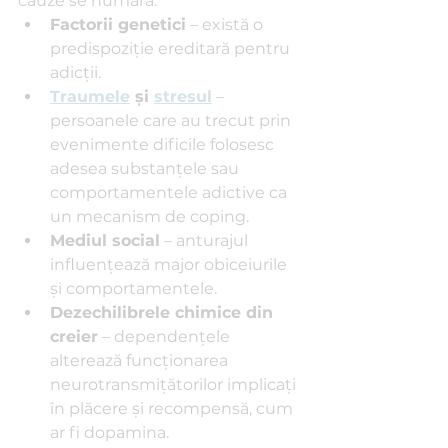
cauze se numără:
Factorii genetici
 – există o 
predispoziție ereditară pentru 
adicții.
Traumele
 și 
stresul
 – 
persoanele care au trecut prin 
evenimente dificile folosesc 
adesea substanțele sau 
comportamentele adictive ca 
un mecanism de coping.
Mediul social
 – anturajul 
influențează major obiceiurile 
și comportamentele.
Dezechilibrele chimice din 
creier
 – dependențele 
alterează funcționarea 
neurotransmițătorilor implicați 
în plăcere și recompensă, cum 
ar fi dopamina.