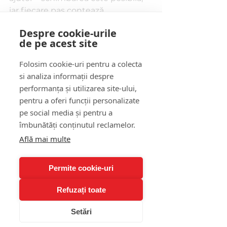
iar fiecare pas contează. 
Programează o ședință
 chiar astăzi 
Despre cookie-urile
și începe să faci o schimbare în 
de pe acest site
bine pentru tine și pentru cei dragi 
ție!
Folosim cookie-uri pentru a colecta
si analiza informații despre
performanța și utilizarea site-ului,
Programează o ședință
pentru a oferi funcții personalizate
pe social media și pentru a
gestionarea stresului
îmbunătăți conținutul reclamelor.
Adicții
Află mai multe
Permite cookie-uri
Refuzați toate
Afișează-le pe toate
Postări recente
Setări