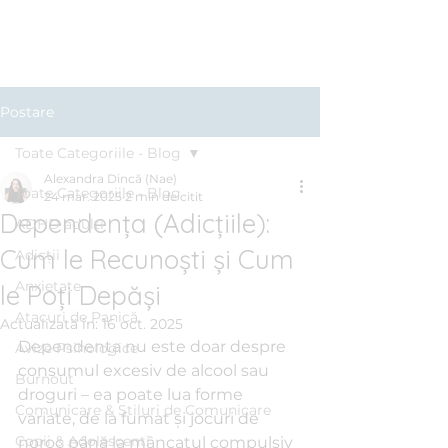
Clinica BLUE
Cabinet Psihologic
Postare
Toate Categoriile - Blog
Alexandra Dincă (Nae)
Toate Categoriile - Blog
24 mar. 2025
2 min de citit
Dependența (Adicțiile):
ADHD adulți
Cum le Recunoști și Cum
Adicții
Anxietate
le Poți Depăși
Atacuri de Panică
Actualizată în:
16 oct. 2025
Dependența nu este doar despre 
Avize Psihologice
consumul excesiv de alcool sau 
Burnout
droguri – ea poate lua forme 
Comunicare & Stiluri de Comunicare
variate, de la fumat și jocuri de 
Copii & Adolescenți
noroc până la mâncatul compulsiv 