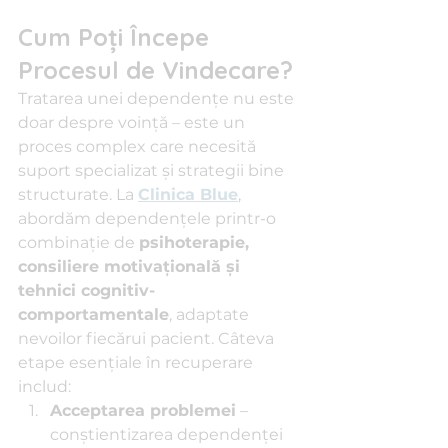
Cum Poți Începe 
Procesul de Vindecare?
Tratarea unei dependențe nu este 
doar despre voință – este un 
proces complex care necesită 
suport specializat și strategii bine 
structurate. La 
Clinica Blue
, 
abordăm dependențele printr-o 
combinație de 
psihoterapie, 
consiliere motivațională și 
tehnici cognitiv-
comportamentale
, adaptate 
nevoilor fiecărui pacient. Câteva 
etape esențiale în recuperare 
includ:
Acceptarea problemei
 – 
conștientizarea dependenței 