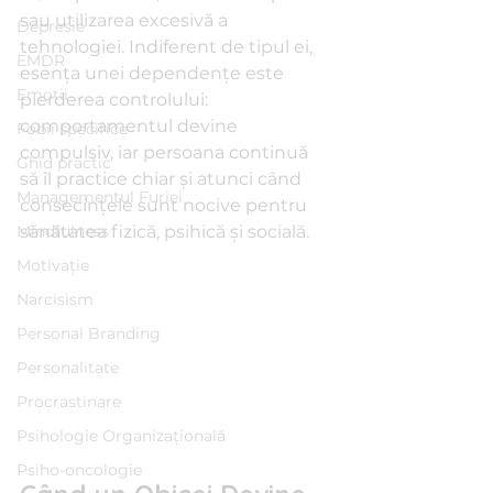
sau utilizarea excesivă a 
Depresie
tehnologiei. Indiferent de tipul ei, 
EMDR
esența unei dependențe este 
Emoții
pierderea controlului: 
comportamentul devine 
Fobii specifice
compulsiv, iar persoana continuă 
Ghid practic
să îl practice chiar și atunci când 
Managementul Furiei
consecințele sunt nocive pentru 
Mindfulness
sănătatea fizică, psihică și socială.
Motivație
Narcisism
Personal Branding
Personalitate
Procrastinare
Psihologie Organizațională
Psiho-oncologie