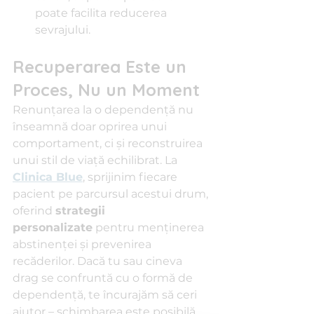
poate facilita reducerea 
sevrajului.
Recuperarea Este un 
Proces, Nu un Moment
Renunțarea la o dependență nu 
înseamnă doar oprirea unui 
comportament, ci și reconstruirea 
unui stil de viață echilibrat. La 
Clinica Blue
, sprijinim fiecare 
pacient pe parcursul acestui drum, 
oferind 
strategii 
personalizate
 pentru menținerea 
abstinenței și prevenirea 
recăderilor. Dacă tu sau cineva 
drag se confruntă cu o formă de 
dependență, te încurajăm să ceri 
ajutor – schimbarea este posibilă, 