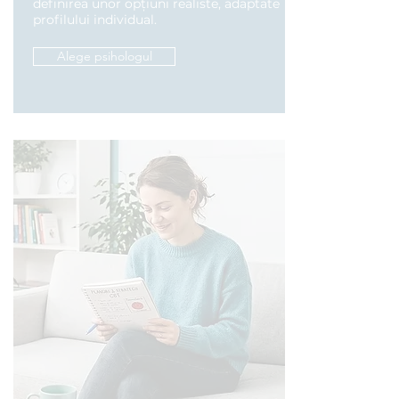
definirea unor opțiuni realiste, adaptate
profilului individual.
Alege psihologul