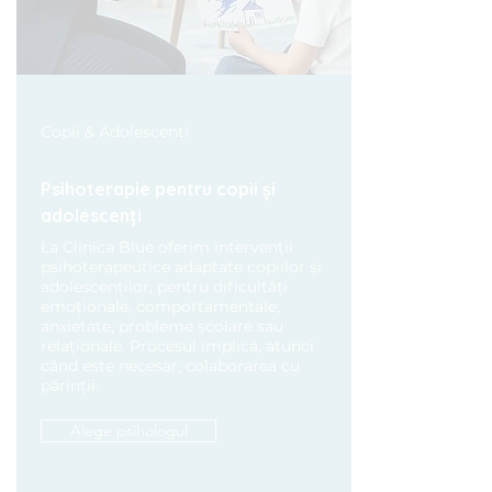
Copii & Adolescenți
Psihoterapie pentru copii și
adolescenți
La Clinica Blue oferim intervenții
psihoterapeutice adaptate copiilor și
adolescenților, pentru dificultăți
emoționale, comportamentale,
anxietate, probleme școlare sau
relaționale. Procesul implică, atunci
când este necesar, colaborarea cu
părinții.
Alege psihologul