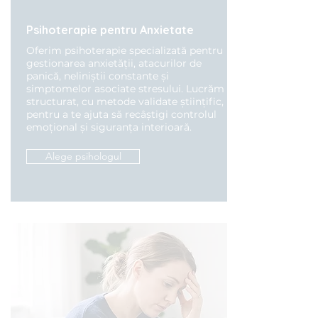
Psihoterapie pentru Anxietate
Oferim psihoterapie specializată pentru
gestionarea anxietății, atacurilor de
panică, neliniștii constante și
simptomelor asociate stresului. Lucrăm
structurat, cu metode validate științific,
pentru a te ajuta să recâștigi controlul
emoțional și siguranța interioară.
Alege psihologul