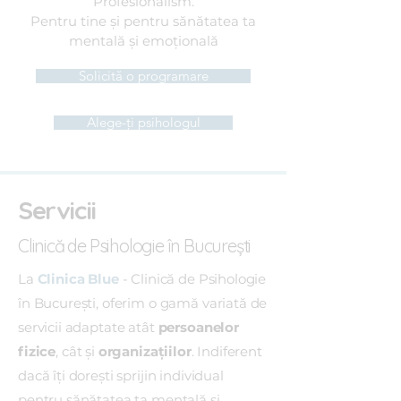
Profesionalism.
Pentru tine și pentru sănătatea ta
mentală și emoțională
Solicită o programare
Alege-ți psihologul
Servicii
Clinică de Psihologie în București
La
Clinica Blue
- Clinică de Psihologie
în București, oferim o gamă variată de
servicii adaptate atât
persoanelor
fizice
, cât și
organizațiilor
. Indiferent
dacă îți dorești sprijin individual
pentru sănătatea ta mentală și