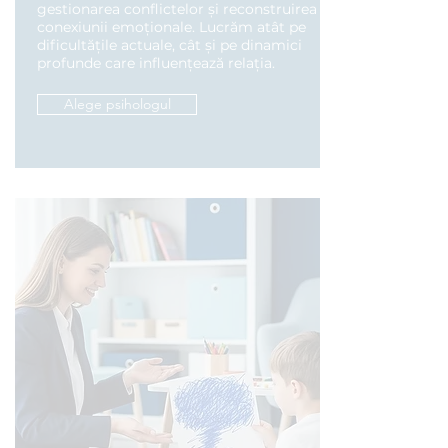
gestionarea conflictelor și reconstruirea
conexiunii emoționale. Lucrăm atât pe
dificultățile actuale, cât și pe dinamici
profunde care influențează relația.
Alege psihologul