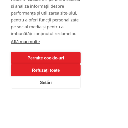
pentru companii - servicii personalizate
si analiza informații despre
nevoilor fiecărui client corporate.
performanța și utilizarea site-ului,
pentru a oferi funcții personalizate
Alege psihologul
pe social media și pentru a
îmbunătăți conținutul reclamelor.
Află mai multe
Vezi toate serviciile aici
Permite cookie-uri
Clienți B2B - Servicii
Refuzați toate
psihologice & Profiling
Setări