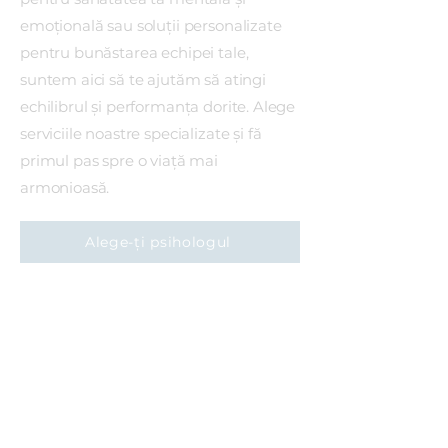
emoțională sau soluții personalizate
pentru bunăstarea echipei tale,
suntem aici să te ajutăm să atingi
echilibrul și performanța dorite. Alege
serviciile noastre specializate și fă
primul pas spre o viață mai
armonioasă.
Alege-ți psihologul