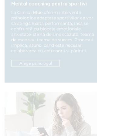
Mental coaching pentru sportivi
La Clinica Blue oferim intervenții
psihologice adaptate sportivilor ce vor
să atingă înalta performanță, însă se
confruntă cu blocaje emoționale,
anxietate, stimă de sine scăzută, teama
de eșec sau teama de succes. Procesul
implică, atunci când este necesar,
colaborarea cu antrenorii și părinții.
Alege psihologul