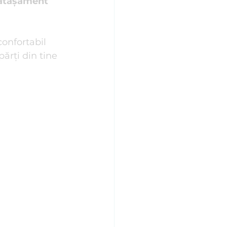
 atașament 
Stiluri de Atașament
onfortabil 
părți din tine 