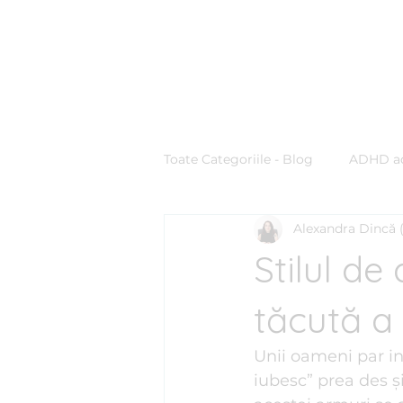
Clinica BLUE
Cabinet Psihologic
Toate Categoriile - Blog
ADHD ad
Alexandra Dincă 
Comunicare & Stiluri de Comuni
Stilul de
Ghid practic
Managementul
tăcută a 
Unii oameni par ind
Personalitate
Procrastinar
iubesc” prea des și