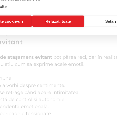
ulte
curce singur, să nu ceară ajutor și să nu se bazeze p
dență forțată devine, la maturitate, o barieră în r
te cookie-uri
Refuzați toate
Setări
mportamente ale unui adult cu 
vitant
l de atașament evitant
 pot părea reci, dar în realit
nu știu cum să exprime acele emoții.
mune:
e a vorbi despre sentimente.
se retrage când apare intimitatea.
ntă de control și autonomie.
endență emoțională.
 perioadele tensionate.