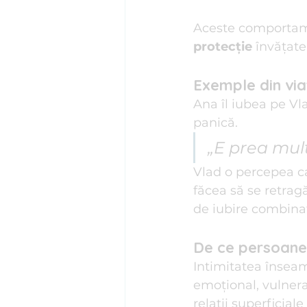
Aceste comportame
protecție
 învățat
Exemple din via
Ana îl iubea pe Vl
panică.
„E prea mult
Vlad o percepea ca 
făcea să se retrag
de iubire combina
De ce persoanel
Intimitatea înseamn
emoțional, vulnera
relații superficial