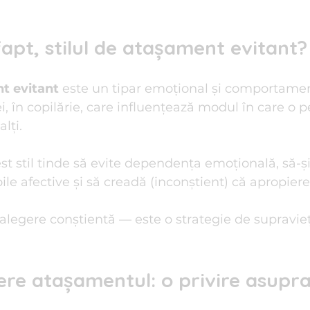
fapt, stilul de atașament evitant?
nt evitant
 este un tipar emoțional și comportamen
i, în copilărie, care influențează modul în care o 
lți.
t stil tinde să evite dependența emoțională, să-și
le afective și să creadă (inconștient) că apropiere
alegere conștientă — este o strategie de supravieț
ere atașamentul: o privire asupra