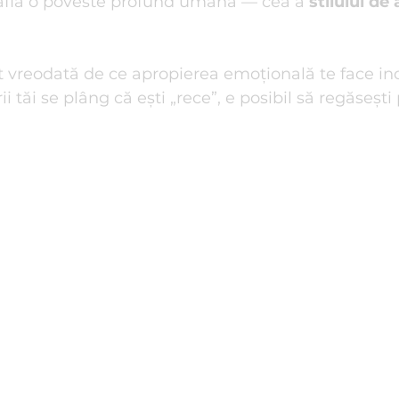
 află o poveste profund umană — cea a 
stilului de
e de familie
Reiki I Terapii Alternative
Relații de Cuplu
t vreodată de ce apropierea emoțională te face inc
i tăi se plâng că ești „rece”, e posibil să regăsești 
i anti-stres