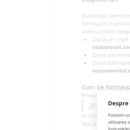
Psihologii John Bo
formează în primii
nostru intern despr
Dacă un copil 
atașament se
Dacă părintele
Dacă părintele
atașamentul e
Cum se formează
Imaginează-ți un c
Despre 
„Ești mare, 
Folosim coo
În timp, acel copil
utilizarea 
Așa apare 
atașame
îmbunătăți