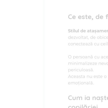
Ce este, de 
Stilul de atașame
dezvoltat, de obice
conectează cu ceila
O persoană cu aces
minimalizeze nevoi
periculoasă.
Aceasta nu este o 
emoțională.
Cum ia nașt
copilăriei