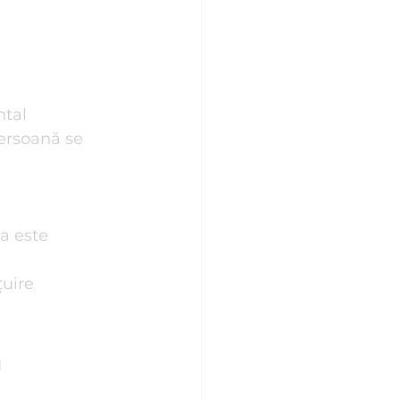
tal 
persoană se 
 
a este 
uire 
 