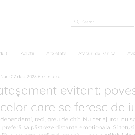
Programează-te Online
A
ulți
Adicții
Anxietate
Atacuri de Panică
Avi
(Nae)
27 dec. 2025
6 min de citit
care
Copii & Adolescenți
Depresie
EMDR
Em
 atașament evitant: pove
 Furiei
Mindfulness
Motivație
Narcisism
Pe
celor care se feresc de i
ependenți, reci, greu de citit. Nu cer ajutor, nu s
e
Psihologie Organizațională
Psiho-oncologie
Ps
 preferă să păstreze distanța emoțională. Și totuși,