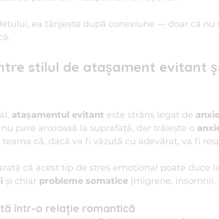
letului, ea tânjește după conexiune — doar că nu 
că.
tre stilul de atașament evitant și
l, 
atașamentul evitant
 este strâns legat de 
anxi
nu pare anxioasă la suprafață, dar trăiește o 
anxi
 teama că, dacă va fi văzută cu adevărat, va fi res
rată că acest tip de stres emoțional poate duce la
i
 și chiar 
probleme somatice
 (migrene, insomnii, 
ă într-o relație romantică