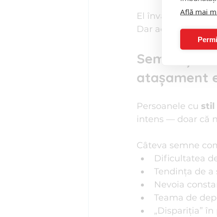
Află mai m
El învață să se des
Dar această indepen
Permi
Semne și co
atașament e
Persoanele cu 
sti
intens — doar că 
Câteva semne co
Dificultatea d
Tendința de a 
Nevoia consta
Teama de dep
„Dispariția” în