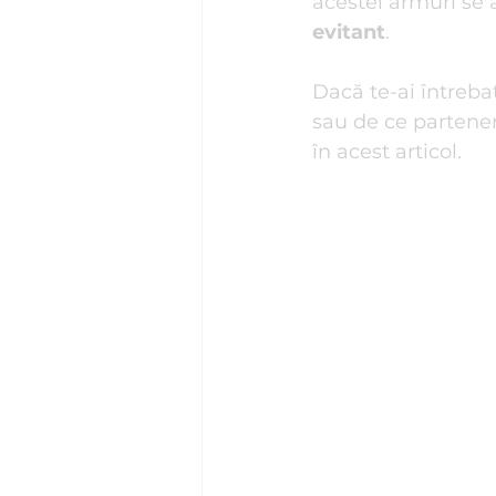
acestei armuri se
evitant
.
Psihosomatică
Psihoterapi
Dacă te-ai întreba
sau de ce parteneri
Stima de sine
Stres I Tehnic
în acest articol.