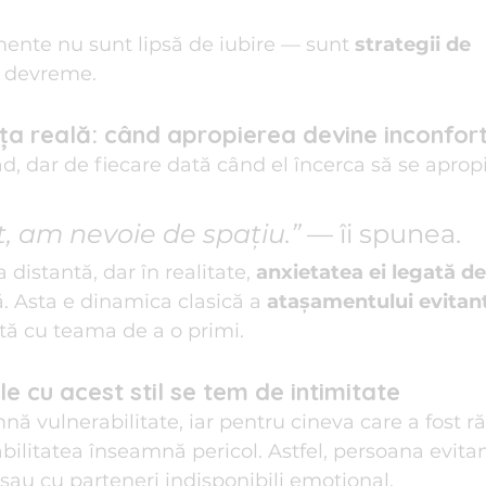
nte nu sunt lipsă de iubire — sunt 
strategii de 
e devreme.
ța reală: când apropierea devine inconfor
ad, dar de fiecare dată când el încerca să se aprop
, am nevoie de spațiu.”
 — îi spunea.
distantă, dar în realitate, 
anxietatea ei legată de
ă. Asta e dinamica clasică a 
atașamentului evitan
tă cu teama de a o primi.
e cu acest stil se tem de intimitate
ă vulnerabilitate, iar pentru cineva care a fost ră
bilitatea înseamnă pericol. Astfel, persoana evitan
e sau cu parteneri indisponibili emoțional.