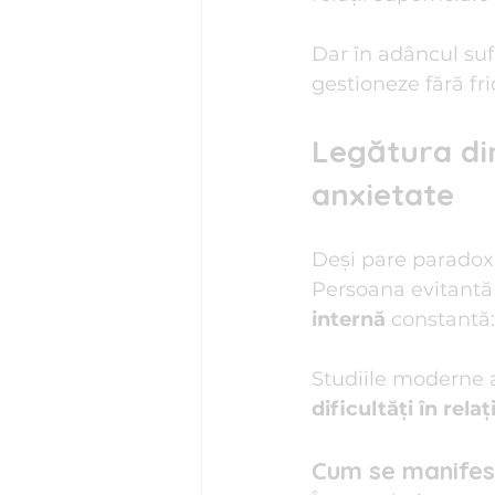
Dar în adâncul suf
gestioneze fără fri
Legătura din
anxietate
Deși pare paradoxa
Persoana evitantă 
internă
 constantă:
Studiile moderne a
dificultăți în relați
Cum se manifest