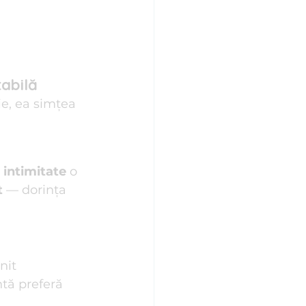
tabilă
ie, ea simțea 
 intimitate
 o 
t
 — dorința 
nit 
tă preferă 