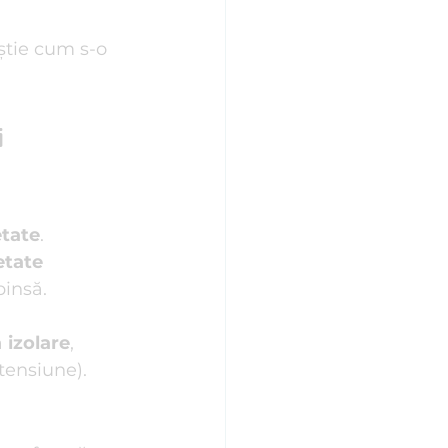
știe cum s-o 
 
etate
. 
etate 
pinsă.
 
izolare
, 
tensiune).