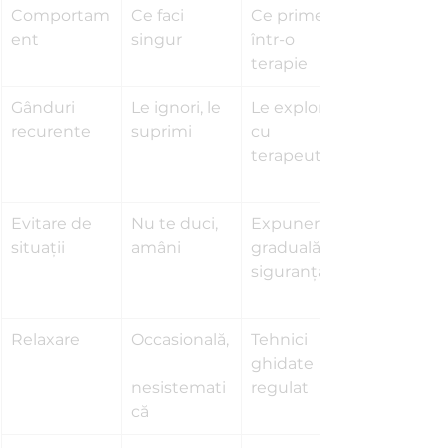
Comportam
Ce faci 
Ce primeşti 
ent
singur
într-o 
terapie
Gânduri 
Le ignori, le 
Le explorezi 
recurente
suprimi
cu 
terapeutul
Evitare de 
Nu te duci, 
Expunere 
situaţii
amâni
graduală în 
siguranţă
Relaxare
Occasională,
Tehnici 
ghidate 
nesistemati
regulat
că