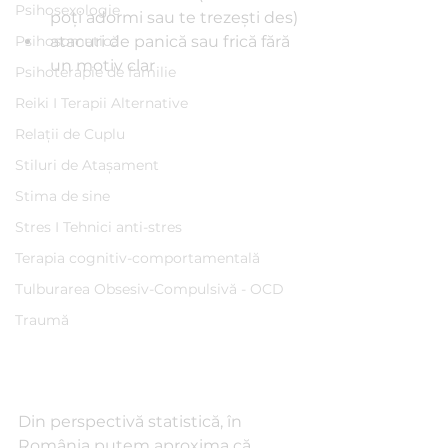
Psihosexologie
poţi adormi sau te trezeşti des)
Psihosomatică
atacuri de panică sau frică fără 
un motiv clar 
Psihoterapie de familie
Reiki I Terapii Alternative
Relații de Cuplu
Stiluri de Atașament
Stima de sine
Stres I Tehnici anti-stres
Terapia cognitiv-comportamentală
Tulburarea Obsesiv-Compulsivă - OCD
Traumă
Din perspectivă statistică, în 
România putem aproxima că 