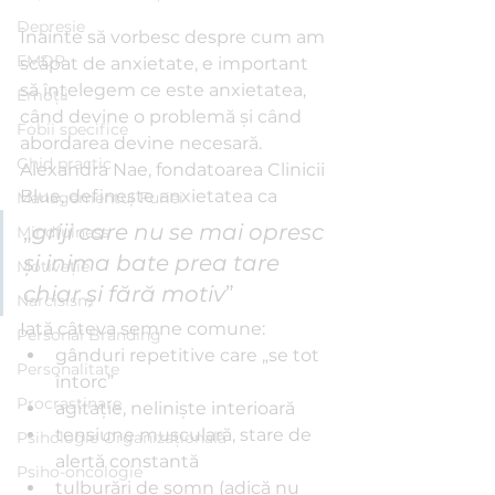
Depresie
Înainte să vorbesc despre cum am 
EMDR
scăpat de anxietate, e important 
să înţelegem ce este anxietatea, 
Emoții
când devine o problemă şi când 
Fobii specifice
abordarea devine necesară. 
Ghid practic
Alexandra Nae, fondatoarea Clinicii 
Blue, defineşte anxietatea ca 
Managementul Furiei
„
griji care nu se mai opresc 
Mindfulness
şi inima bate prea tare 
Motivație
chiar şi fără motiv
”
Narcisism
Iată câteva semne comune:
Personal Branding
gânduri repetitive care „se tot 
Personalitate
întorc”
Procrastinare
agitaţie, nelinişte interioară
tensiune musculară, stare de 
Psihologie Organizațională
alertă constantă
Psiho-oncologie
tulburări de somn (adică nu 