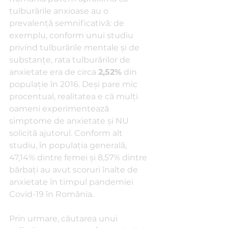
tulburările anxioase au o 
prevalență semnificativă: de 
exemplu, conform unui studiu 
privind tulburările mentale şi de 
substanţe, rata tulburărilor de 
anxietate era de circa 
2,52%
 din 
populaţie în 2016. Deşi pare mic 
procentual, realitatea e că mulți 
oameni experimentează 
simptome de anxietate şi NU 
solicită ajutorul. Conform alt 
studiu, în populaţia generală, 
47,14% dintre femei şi 8,57% dintre 
bărbaţi au avut scoruri înalte de 
anxietate în timpul pandemiei 
Covid-19 în România. 
Prin urmare, căutarea unui 