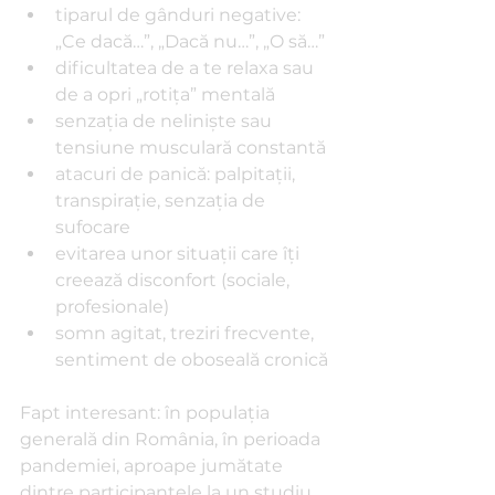
tiparul de gânduri negative: 
„Ce dacă…”, „Dacă nu…”, „O să…”
dificultatea de a te relaxa sau 
de a opri „rotiţa” mentală
senzaţia de nelinişte sau 
tensiune musculară constantă
atacuri de panică: palpitaţii, 
transpiraţie, senzaţia de 
sufocare
evitarea unor situaţii care îţi 
creează disconfort (sociale, 
profesionale)
somn agitat, treziri frecvente, 
sentiment de oboseală cronică
Fapt interesant: în populaţia 
generală din România, în perioada 
pandemiei, aproape jumătate 
dintre participantele la un studiu 