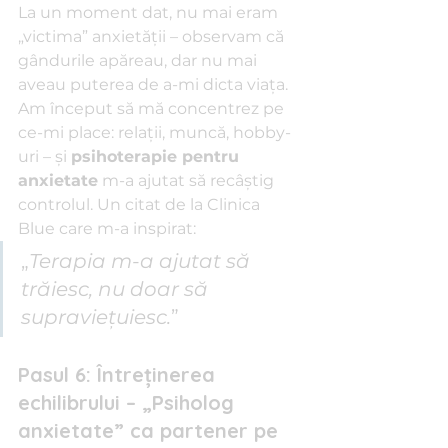
La un moment dat, nu mai eram 
„victima” anxietăţii – observam că 
gândurile apăreau, dar nu mai 
aveau puterea de a-mi dicta viaţa. 
Am început să mă concentrez pe 
ce-mi place: relaţii, muncă, hobby-
uri – şi 
psihoterapie pentru 
anxietate
 m-a ajutat să recâştig 
controlul. Un citat de la Clinica 
Blue care m-a inspirat:
„
Terapia m-a ajutat să 
trăiesc, nu doar să 
supravieţuiesc.
”
Pasul 6: Întreținerea 
echilibrului – „Psiholog 
anxietate” ca partener pe 