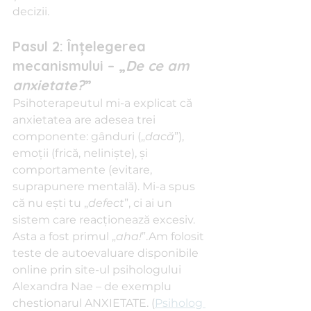
decizii.
Pasul 2: Înţelegerea 
mecanismului – „
De ce am 
anxietate?
”
Psihoterapeutul mi-a explicat că 
anxietatea are adesea trei 
componente: gânduri („
dacă
”), 
emoţii (frică, nelinişte), şi 
comportamente (evitare, 
suprapunere mentală). Mi-a spus 
că nu eşti tu „
defect
”, ci ai un 
sistem care reacţionează excesiv. 
Asta a fost primul „
aha!
”.Am folosit 
teste de autoevaluare disponibile 
online prin site-ul psihologului 
Alexandra Nae – de exemplu 
chestionarul ANXIETATE. (
Psiholog 