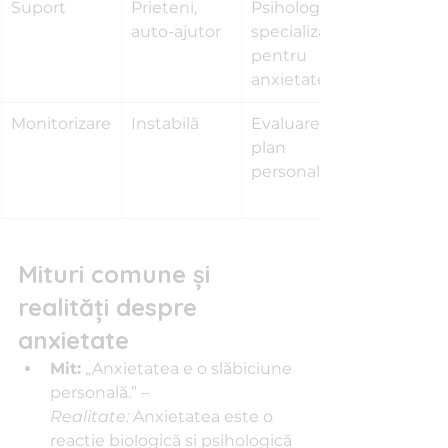
Suport
Prieteni, 
Psiholog 
auto-ajutor
specializat 
pentru 
anxietate
Monitorizare
Instabilă
Evaluare, 
plan 
personalizat
Mituri comune şi 
realităţi despre 
anxietate
Mit:
 „Anxietatea e o slăbiciune 
personală.” – 
Realitate:
 Anxietatea este o 
reacţie biologică şi psihologică 