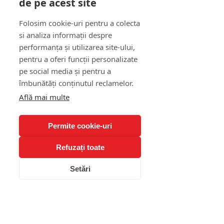
de pe acest site
(„psiholog anxietate”) 
şi ce întrebări să-i pui
Folosim cookie-uri pentru a colecta
si analiza informații despre
performanța și utilizarea site-ului,
Când cauţi un psiholog anxietate, 
pentru a oferi funcții personalizate
iată ce criterii să verifici:
pe social media și pentru a
specializare în tulburări de 
îmbunătăți conținutul reclamelor.
anxietate, atacuri de panică, 
Află mai multe
fobii
foloseşte metode bazate pe 
dovezi (CBT, ACT, expunere)
Permite cookie-uri
poţi să îl întâlneşti şi online, 
Refuzați toate
dacă e convenabil
claritate asupra duratei 
Setări
terapiei, frecvenţei şedinţelor, 
costurilor
disponibilitatea de a colabora 
şi cu tine pentru întreţinere 
după faza iniţială