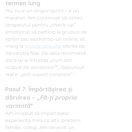
termen lung
Nu, nu e un singur sprint – e un 
maraton. Am continuat să vizitez 
terapeutul pentru „check-up” 
emoţional, să particip la grupuri de 
sprijin sau workshop-uri online, să 
merg la 
testele gratuite
 oferite de 
Alexandra Nae. De-asta recomand: 
dacă te-ai întrebat „
cum am 
scăpat de anxietate?
”, răspunsul 
real e: „
prin suport constant
”.
Pasul 7: Împărtăşirea şi 
dăruirea – „
Fă-ţi propria 
variantă
”
Am început să împărtăşesc 
experienţa mea cu alţii: prieteni, 
familie, colegi. Am devenit un 