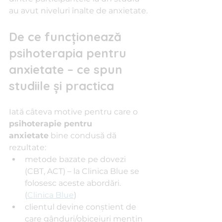
au avut niveluri înalte de anxietate. 
De ce funcţionează 
psihoterapia pentru 
anxietate – ce spun 
studiile şi practica
Iată câteva motive pentru care o 
psihoterapie pentru 
anxietate
 bine condusă dă 
rezultate:
metode bazate pe dovezi 
(CBT, ACT) – la Clinica Blue se 
folosesc aceste abordări. 
(
Clinica Blue
)
clientul devine conştient de 
care gânduri/obiceiuri menţin 