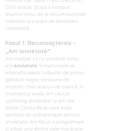
realiste, dar capul meu rula ca un 
DVD stricat. Şi aşa a început 
drumul meu: de la circumstanţială 
nelinişte la o stare de anxietate 
constantă.
Pasul 1: Recunoaşterea – 
„Am anxietate”
Am realizat că nu era doar stres; 
era 
anxietate
. Simptomele se 
intensificaseră: tulburări de somn, 
gânduri negre, tensiune de 
muşchi, chiar atacuri de panică. În 
momentul acela, am căutat 
„psiholog anxietate” şi am dat 
peste Clinica Blue, care avea 
serviciul de psihoterapie pentru 
anxietate. Am făcut o programare 
şi a fost una dintre cele mai bune 