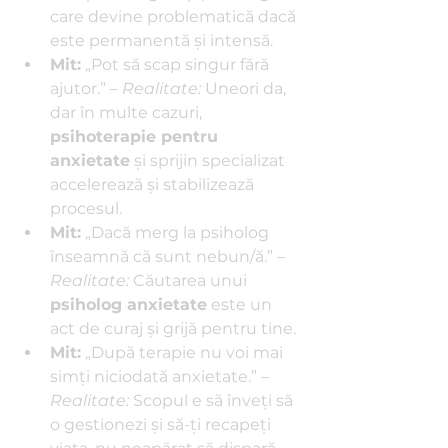
care devine problematică dacă 
este permanentă şi intensă.
Mit:
 „Pot să scap singur fără 
ajutor.” – 
Realitate:
 Uneori da, 
dar în multe cazuri, 
psihoterapie pentru 
anxietate
 şi sprijin specializat 
accelerează şi stabilizează 
procesul.
Mit:
 „Dacă merg la psiholog 
înseamnă că sunt nebun/ă.” – 
Realitate:
 Căutarea unui 
psiholog anxietate
 este un 
act de curaj şi grijă pentru tine.
Mit:
 „După terapie nu voi mai 
simţi niciodată anxietate.” – 
Realitate:
 Scopul e să înveţi să 
o gestionezi şi să-ţi recapeţi 