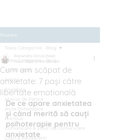
Clinica BLUE
Cabinet Psihologic
Postare
Toate Categoriile - Blog
Alexandra Dincă (Nae)
Toate Categoriile - Blog
1 nov. 2025
8 min de citit
Cum am scăpat de
ADHD adulți
anxietate: 7 paşi către
Adicții
Anxietate
libertate emotională
Atacuri de Panică
De ce apare anxietatea 
Avize Psihologice
şi când merită să cauți 
Burnout
psihoterapie pentru 
Comunicare & Stiluri de Comunicare
anxietate
Copii & Adolescenți