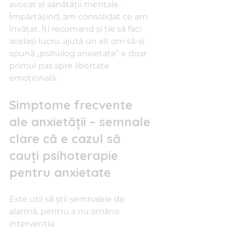
avocat al sănătăţii mentale. 
Împărtăşind, am consolidat ce am 
învăţat. Îţi recomand şi ţie să faci 
acelaşi lucru: ajută un alt om să-şi 
spună „psiholog anxietate” e doar 
primul pas spre libertate 
emoţională.
Simptome frecvente 
ale anxietăţii – semnale 
clare că e cazul să 
cauţi psihoterapie 
pentru anxietate
Este util să ştii semnalele de 
alarmă, pentru a nu amâna 
intervenţia: