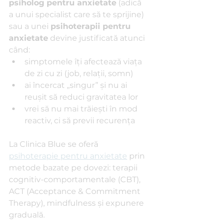
psiholog pentru anxietate
 (adică 
a unui specialist care să te sprijine) 
sau a unei 
psihoterapii pentru 
anxietate
 devine justificată atunci 
când:
simptomele îţi afectează viaţa 
de zi cu zi (job, relaţii, somn)
ai încercat „singur” şi nu ai 
reuşit să reduci gravitatea lor
vrei să nu mai trăieşti în mod 
reactiv, ci să previi recurenţa
La Clinica Blue se oferă 
psihoterapie pentru anxietate
 prin 
metode bazate pe dovezi: terapii 
cognitiv-comportamentale (CBT), 
ACT (Acceptance & Commitment 
Therapy), mindfulness şi expunere 
graduală. 