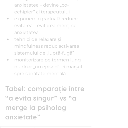
anxietatea – devine „co-
echipier” al terapeutului
expunerea graduală reduce 
evitarea – evitarea menţine 
anxietatea
tehnici de relaxare şi 
mindfulness reduc activarea 
sistemului de „luptă-fugă”
monitorizare pe termen lung – 
nu doar „un episod”, ci marşul 
spre sănătate mentală
Tabel: comparaţie între 
“a evita singur” vs “a 
merge la psiholog 
anxietate”