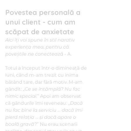
Povestea personală a 
unui client - cum am 
scăpat de anxietate
Aici îţi voi spune în stil narativ 
experienţa mea, pentru că 
poveştile ne conectează -
 A.
Totul a început într-o dimineaţă de 
luni, când m-am trezit cu inima 
bătând tare, dar fără motiv. M-am 
gândit: „
Ce se întâmplă? Nu fac 
nimic special.
” Apoi am observat 
că gândurile îmi reveneau: „
Dacă 
nu fac bine la serviciu … dacă îmi 
pierd relaţia … şi dacă apare o 
boală gravă?
” Nu erau scenarii 