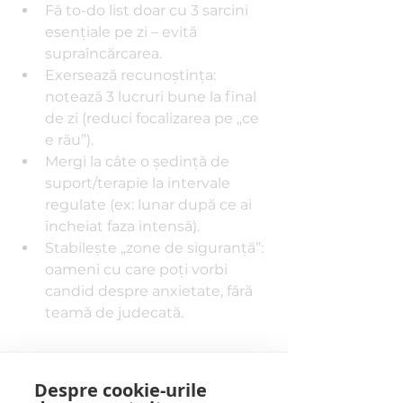
Fă to-do list doar cu 3 sarcini 
esenţiale pe zi – evită 
supraîncărcarea.
Exersează recunoştinţa: 
notează 3 lucruri bune la final 
de zi (reduci focalizarea pe „ce 
e rău”).
Mergi la câte o şedinţă de 
suport/terapie la intervale 
regulate (ex: lunar după ce ai 
încheiat faza intensă).
Stabileşte „zone de siguranţă”: 
oameni cu care poţi vorbi 
candid despre anxietate, fără 
teamă de judecată.
Cum alegi un psiholog 
specializat în anxietate 
Despre cookie-urile