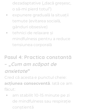
dezadaptative („dacă greşesc, 
o să-mi pierd totul”)
expunere graduală la situaţii 
temute (evitarea socială, 
gânduri obsesive)
tehnici de relaxare şi 
mindfulness pentru a reduce 
tensiunea corporală
Pasul 4: Practica constantă 
– „
Cum am scăpat de 
anxietate
”
Cred că acesta e punctul cheie: 
acţiunea consecventă
. Iată ce am 
făcut:
am stabilit 10-15 minute pe zi 
de mindfulness sau respiraţie 
conştientă