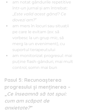
am notat gândurile repetitive 
într-un jurnal şi am întrebat: 
„
Este valid acest gând? Ce 
dovezi am?
”
am mers în locuri sau situaţii 
pe care le evitam (ex: să 
vorbesc la un grup mic, să 
merg la un eveniment), cu 
suportul terapeutului
am monitorizat progresul: mai 
puţine flash-gânduri, mai mult 
control, somn mai bun
Pasul 5: Recunoaşterea 
progresului şi menţinerea – 
„
Ce înseamnă să tot spui: 
cum am scăpat de 
anxietate?
”