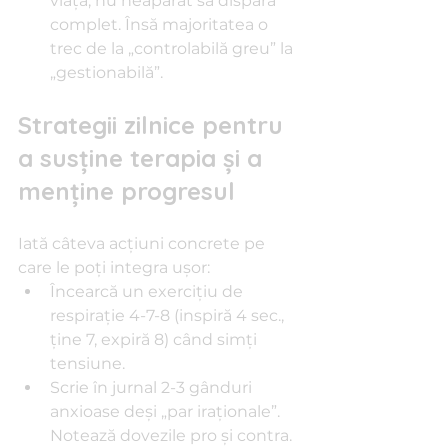
viaţa, nu neapărat să dispară 
complet. Însă majoritatea o 
trec de la „controlabilă greu” la 
„gestionabilă”.
Strategii zilnice pentru 
a susţine terapia şi a 
menţine progresul
Iată câteva acţiuni concrete pe 
care le poţi integra uşor:
Încearcă un exerciţiu de 
respiraţie 4-7-8 (inspiră 4 sec., 
ţine 7, expiră 8) când simţi 
tensiune.
Scrie în jurnal 2-3 gânduri 
anxioase deşi „par iraţionale”. 
Notează dovezile pro şi contra.