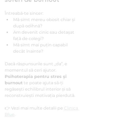
Întreabă-te sincer:
Mă simt mereu obosit chiar și 
după odihnă?
Am devenit cinic sau detașat 
față de colegi?
Mă simt mai puțin capabil 
decât înainte?
Dacă răspunsurile sunt „da”, e 
momentul să ceri ajutor. 
Psihoterapia pentru stres și 
burnout
 te poate ajuta să-ți 
regăsești echilibrul interior și să 
reconstruiești motivația pierdută.
👉 Vezi mai multe detalii pe 
Clinica 
Blue
.