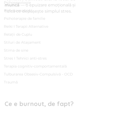
Psihosexologie
muncă
 — o epuizare emoțională și 
Psihosomatică
fizică ce depășește simplul stres.
Psihoterapie de familie
Reiki I Terapii Alternative
Relații de Cuplu
Stiluri de Atașament
Stima de sine
Stres I Tehnici anti-stres
Terapia cognitiv-comportamentală
Tulburarea Obsesiv-Compulsivă - OCD
Traumă
Ce e burnout, de fapt?