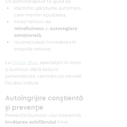
Un psihoterapeut te ajută să:
identifici gândurile automate 
care mențin epuizarea,
înveți tehnici de 
mindfulness
 și 
autoreglare 
emoțională
,
reconstruiești încrederea în 
propriile resurse.
La 
Clinica Blue
, specialiștii în stres 
și burnout oferă sesiuni 
personalizate, centrate pe nevoile 
fiecărui individ.
Autoîngrijire conștientă 
și prevenție
Prevenția burnout-ului înseamnă 
învățarea echilibrului
 între 