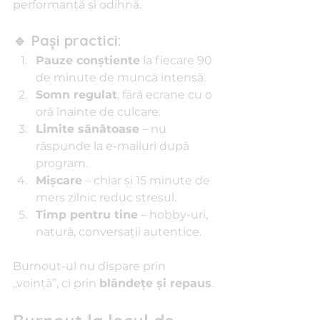
performanță și odihnă.
🔹 Pași practici:
Pauze conștiente
 la fiecare 90 
de minute de muncă intensă.
Somn regulat
, fără ecrane cu o 
oră înainte de culcare.
Limite sănătoase
 – nu 
răspunde la e-mailuri după 
program.
Mișcare
 – chiar și 15 minute de 
mers zilnic reduc stresul.
Timp pentru tine
 – hobby-uri, 
natură, conversații autentice.
Burnout-ul nu dispare prin 
„voință”, ci prin 
blândețe și repaus
.