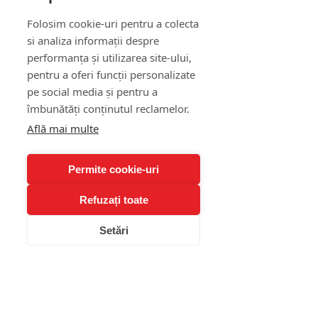
restart emoțional, profită de oferta 
Folosim cookie-uri pentru a colecta
de Black Friday:👉 Intră pe 
si analiza informații despre
Alexandra Nae – Workbooks
 și 
performanța și utilizarea site-ului,
folosește codul 
pentru a oferi funcții personalizate
WORKBOOKGIFT
 pentru a primi 
pe social media și pentru a
un workbook cadou
 la fiecare 
îmbunătăți conținutul reclamelor.
achiziție.
Află mai multe
Aceste materiale te ajută să-ți 
înțelegi mai bine emoțiile, să-ți 
Permite cookie-uri
gestionezi stresul și să-ți recapeți 
controlul asupra propriei vieți.
Refuzați toate
Întrebări frecvente 
Setări
(FAQ)
❓1. Ce e burnout-ul în termeni 
simpli?