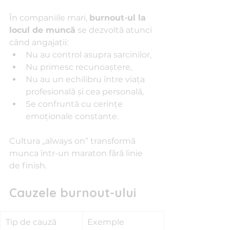
În companiile mari, 
burnout-ul la 
locul de muncă
 se dezvoltă atunci 
când angajații:
Nu au control asupra sarcinilor,
Nu primesc recunoaștere,
Nu au un echilibru între viața 
profesională și cea personală,
Se confruntă cu cerințe 
emoționale constante.
Cultura „always on” transformă 
munca într-un maraton fără linie 
de finish.
Cauzele burnout-ului
Tip de cauză
Exemple