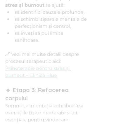
stres și burnout
 te ajută:
să identifici cauzele profunde,
să schimbi tiparele mentale de 
perfecționism și control,
să înveți să pui limite 
sănătoase.
🔗 Vezi mai multe detalii despre 
procesul terapeutic aici: 
Psihoterapie pentru stres și 
burnout – Clinica Blue
🔹 Etapa 3: Refacerea 
corpului
Somnul, alimentația echilibrată și 
exercițiile fizice moderate sunt 
esențiale pentru vindecare.