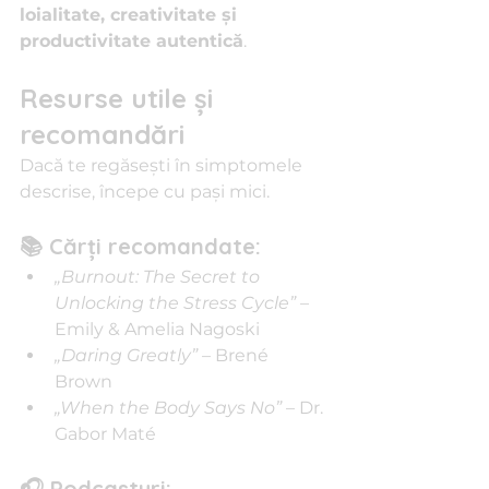
loialitate, creativitate și 
productivitate autentică
.
Resurse utile și 
recomandări
Dacă te regăsești în simptomele 
descrise, începe cu pași mici.
📚 Cărți recomandate:
„Burnout: The Secret to 
Unlocking the Stress Cycle”
 – 
Emily & Amelia Nagoski
„Daring Greatly”
 – Brené 
Brown
„When the Body Says No”
 – Dr. 
Gabor Maté
🎧 Podcasturi: