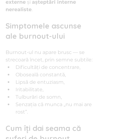
externe
 și 
așteptări interne 
nerealiste
.
Simptomele ascunse 
ale burnout-ului
Burnout-ul nu apare brusc — se 
strecoară încet, prin semne subtile:
Dificultăți de concentrare,
Oboseală constantă,
Lipsă de entuziasm,
Iritabilitate,
Tulburări de somn,
Senzația că munca „nu mai are 
rost”.
Cum îți dai seama că 
suferi de burnout