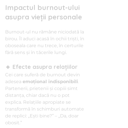
Impactul burnout-ului 
asupra vieții personale
Burnout-ul nu rămâne niciodată la 
birou. Îl aduci acasă în ochii triști, în 
oboseala care nu trece, în certurile 
fără sens și în tăcerile lungi.
🔹 Efecte asupra relațiilor
Cei care suferă de burnout devin 
adesea 
emoțional indisponibili
. 
Partenerii, prietenii și copiii simt 
distanța, chiar dacă nu o pot 
explica. Relațiile apropiate se 
transformă în schimburi automate 
de replici: „Ești bine?” – „Da, doar 
obosit.”