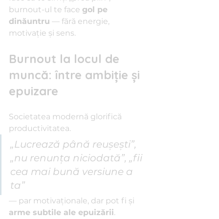
burnout-ul te face 
gol pe 
dinăuntru
 — fără energie, 
motivație și sens.
Burnout la locul de 
muncă: între ambiție și 
epuizare
Societatea modernă glorifică 
productivitatea.
„Lucrează până reușești”, 
„nu renunța niciodată”, „fii 
cea mai bună versiune a 
ta” 
— par motivaționale, dar pot fi și 
arme subtile ale epuizării
.