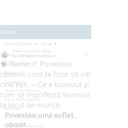
Clinica BLUE
Cabinet Psihologic
Postare
Toate Categoriile - Blog
Alexandra Dincă (Nae)
Toate Categoriile - Blog
Nov 15, 2025
6 min de citit
🧠 Burnout: Povestea
ADHD adulți
oboselii care te face să uiți
Adicții
Anxietate
cine ești — Ce e burnout și
Atacuri de Panică
cum se manifestă burnout
Avize Psihologice
la locul de muncă
Burnout
Povestea unui suflet 
Comunicare & Stiluri de Comunicare
obosit
Copii & Adolescenți