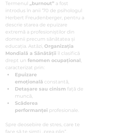
Termenul 
„burnout”
 a fost 
introdus în anii ’70 de psihologul 
Herbert Freudenberger, pentru a 
descrie starea de epuizare 
extremă a profesioniștilor din 
domenii precum sănătatea și 
educația. Astăzi, 
Organizația 
Mondială a Sănătății
 îl clasifică 
drept un 
fenomen ocupațional
, 
caracterizat prin:
Epuizare 
emoțională
 constantă,
Detașare sau cinism
 față de 
muncă,
Scăderea 
performanței
 profesionale.
Spre deosebire de stres, care te 
face să te simți „prea plin”, 