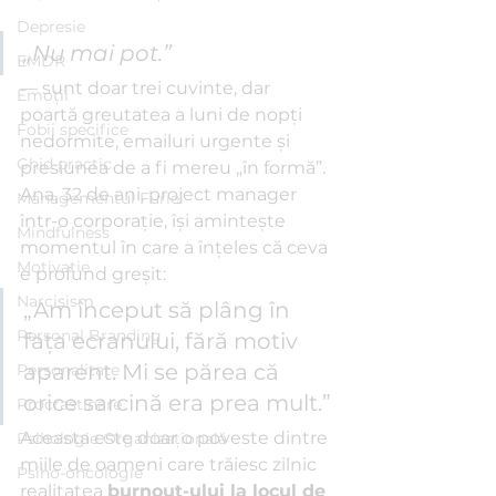
Depresie
„Nu mai pot.” 
EMDR
— sunt doar trei cuvinte, dar 
Emoții
poartă greutatea a luni de nopți 
Fobii specifice
nedormite, emailuri urgente și 
Ghid practic
presiunea de a fi mereu „în formă”. 
Ana, 32 de ani, project manager 
Managementul Furiei
într-o corporație, își amintește 
Mindfulness
momentul în care a înțeles că ceva 
Motivație
e profund greșit: 
Narcisism
„Am început să plâng în 
Personal Branding
fața ecranului, fără motiv 
aparent. Mi se părea că 
Personalitate
orice sarcină era prea mult.”
Procrastinare
Aceasta este doar o poveste dintre 
Psihologie Organizațională
miile de oameni care trăiesc zilnic 
Psiho-oncologie
realitatea 
burnout-ului la locul de 