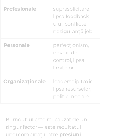
Profesionale
suprasolicitare, 
lipsa feedback-
ului, conflicte, 
nesiguranță job
Personale
perfecționism, 
nevoia de 
control, lipsa 
limitelor
Organizaționale
leadership toxic, 
lipsa resurselor, 
politici neclare
Burnout-ul este rar cauzat de un 
singur factor — este rezultatul 
unei combinații între 
presiuni 