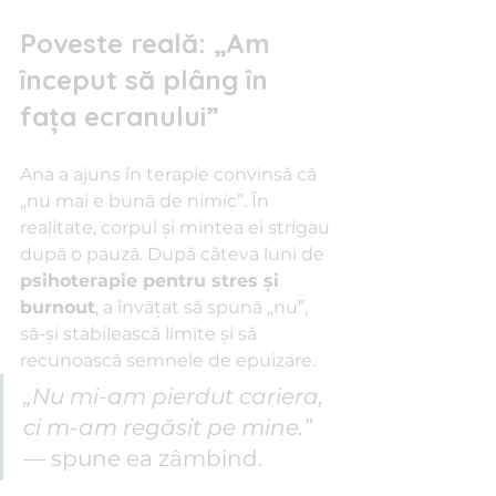
Poveste reală: „Am 
început să plâng în 
fața ecranului”
Ana a ajuns în terapie convinsă că 
„nu mai e bună de nimic”. În 
realitate, corpul și mintea ei strigau 
după o pauză. După câteva luni de 
psihoterapie pentru stres și 
burnout
, a învățat să spună „nu”, 
să-și stabilească limite și să 
recunoască semnele de epuizare.
„Nu mi-am pierdut cariera, 
ci m-am regăsit pe mine.”
— spune ea zâmbind.