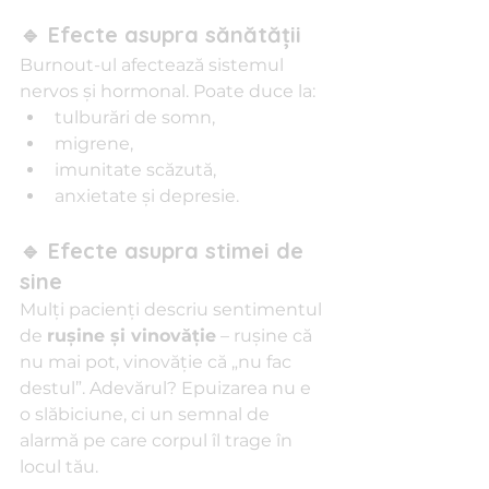
🔹 Efecte asupra sănătății
Burnout-ul afectează sistemul 
nervos și hormonal. Poate duce la:
tulburări de somn,
migrene,
imunitate scăzută,
anxietate și depresie.
🔹 Efecte asupra stimei de 
sine
Mulți pacienți descriu sentimentul 
de 
rușine și vinovăție
 – rușine că 
nu mai pot, vinovăție că „nu fac 
destul”. Adevărul? Epuizarea nu e 
o slăbiciune, ci un semnal de 
alarmă pe care corpul îl trage în 
locul tău.