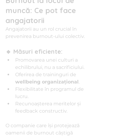
Burnout la locul de 
muncă: Ce pot face 
angajatorii
Angajatorii au un rol crucial în 
prevenirea burnout-ului colectiv.
🔹 Măsuri eficiente:
Promovarea unei culturi a 
echilibrului, nu a sacrificiului.
Oferirea de traininguri de 
wellbeing organizațional
.
Flexibilitate în programul de 
lucru.
Recunoașterea meritelor și 
feedback constructiv.
O companie care își protejează 
oamenii de burnout câștigă 