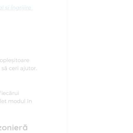
și Îngrijire 
pleșitoare 
să ceri ajutor.
fiecărui 
let modul în 
ezonieră