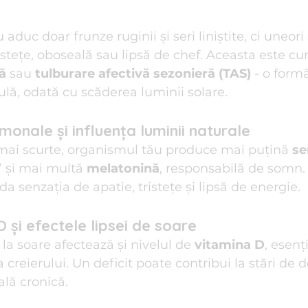
e de familie
Reiki I Terapii Alternative
Relații de Cuplu
aduc doar frunze ruginii și seri liniștite, ci uneori 
ristețe, oboseală sau lipsă de chef. Aceasta este c
ă
 sau 
tulburare afectivă sezonieră (TAS)
 - o form
i anti-stres
ulă, odată cu scăderea luminii solare.
monale și influența luminii naturale
 mai scurte, organismul tău produce mai puțină 
se
” și mai multă 
melatonină
, responsabilă de somn.
a senzația de apatie, tristețe și lipsă de energie.
D și efectele lipsei de soare
a soare afectează și nivelul de 
vitamina D
, esenț
creierului. Un deficit poate contribui la stări de d
ală cronică.