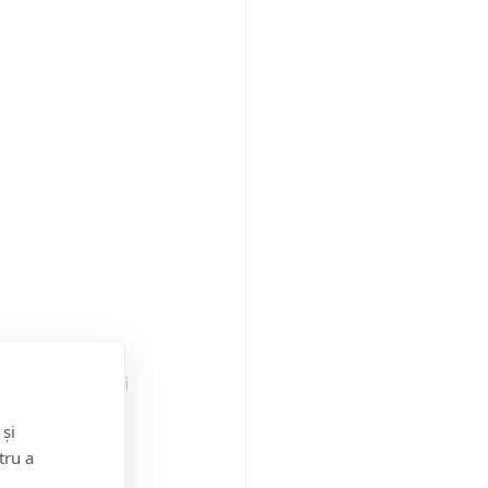
vat(ă) să faci 
 și
tru a