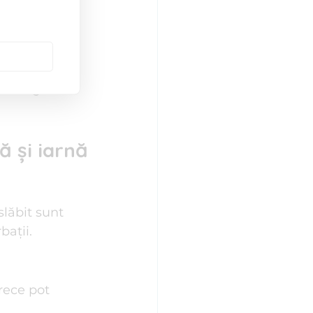
ohidrați și 
e energia 
ă și iarnă
lăbit sunt 
ații.
 rece pot 