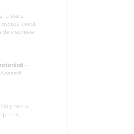
Stiluri de Atașament
și o stare 
unoscută drept 
ă de depresie 
rotonină
 – 
 Această 
ială pentru 
epresie, 