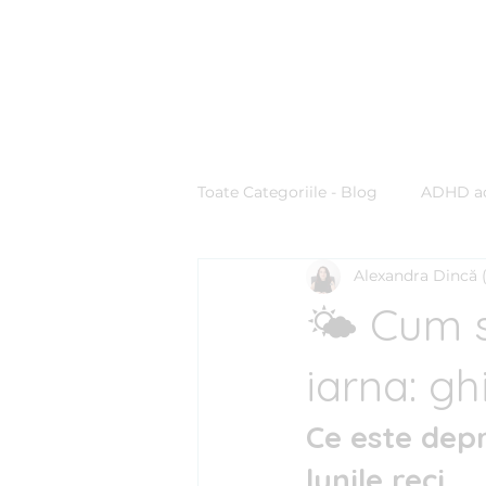
Clinica BLUE
Cabinet Psihologic
Toate Categoriile - Blog
ADHD ad
Alexandra Dincă 
Comunicare & Stiluri de Comuni
🌤️ Cum 
Ghid practic
Managementul
iarna: gh
Ce este depr
Personalitate
Procrastinar
lunile reci