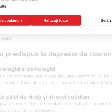
rimentează somn prelungit, poftă crescută de carb
ulte
 de compensare a lipsei de energie.
te cookie-uri
Refuzați toate
Setări
ei și retragerea socială
ă, eviți întâlnirile cu prietenii și simți că îți lipseșt
imple.
i predispus la depresia de toamn
iologici și psihologici
ric de depresie, anxietate sau un sistem imunitar s
emenea, femeile sunt ușor mai afectate decât bărb
 stilul de viață și stresul cotidian
psa activității fizice și izolarea socială din sezonul
mele depresiei sezoniere.