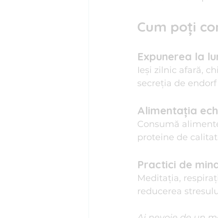
Cum poți co
Expunerea la lum
Ieși zilnic afară, 
secreția de endorf
Alimentația echi
Consumă alimente 
proteine de calita
Practici de min
Meditația, respiraț
reducerea stresulu
Ai nevoie de un m