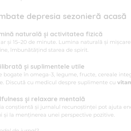
mbate depresia sezonieră acasă
ină naturală și activitatea fizică
chiar și 15–20 de minute. Lumina naturală și mișcar
ine, îmbunătățind starea de spirit.
librată și suplimentele utile
bogate în omega-3, legume, fructe, cereale integr
te. Discută cu medicul despre suplimente cu 
vita
dfulness și relaxare mentală
ia conștientă și jurnalul recunoștinței pot ajuta en
i și la menținerea unei perspective pozitive.
odel de jurnal?