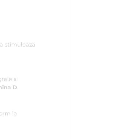
ea stimulează 
ale și 
mina D
.
orm la 