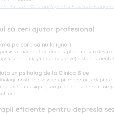
e Self-Care – Workbook pentru Echilibru Emoțional 
l să ceri ajutor profesional
mă pe care să nu le ignori
ersistă mai mult de două săptămâni sau devin co
 lipsa somnului, gânduri negative), este momentul 
uta un psiholog de la Clinica Blue
sihologii noștri folosesc terapii moderne, adaptate 
e într-un spațiu sigur și empatic pot schimba comp
ul rece.
rapii eficiente pentru depresia s