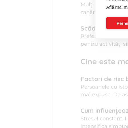
Mulți oameni expe
Află mai m
zahăr – mecanisme
Permi
Scăderea energi
Preferi să stai acas
pentru activități s
Cine este ma
Factori de risc b
Persoanele cu isto
mai expuse. De as
Cum influențează
Stresul constant, li
intensifica simpto