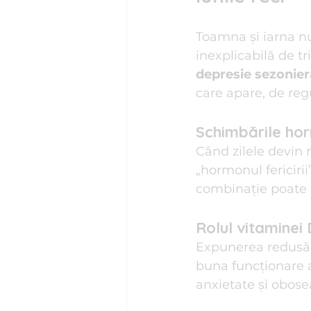
Psihosomatică
Psihoterapi
Toamna și iarna nu 
inexplicabilă de t
depresie sezonier
Stima de sine
Stres I Tehnic
care apare, de reg
Schimbările hor
Când zilele devin
„hormonul fericirii
combinație poate d
Rolul vitaminei 
Expunerea redusă l
buna funcționare a 
anxietate și obose