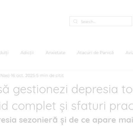
Programează-te Online
A
ulți
Adicții
Anxietate
Atacuri de Panică
Avi
(Nae)
16 oct. 2025
5 min de citit
care
Copii & Adolescenți
Depresie
EMDR
Em
să gestionezi depresia 
 Furiei
Mindfulness
Motivație
Narcisism
Pe
id complet și sfaturi prac
esia sezonieră și de ce apare mai
e
Psihologie Organizațională
Psiho-oncologie
Ps