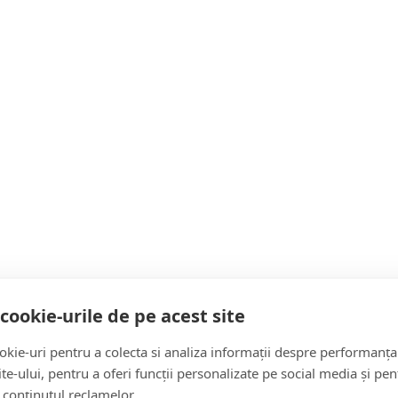
poziție și lipsa motivației
cookie-urile de pe acest site
simți mai trist(ă), mai iritabil(ă) sau mai puțin moti
dată îți aduceau bucurie.
kie-uri pentru a colecta si analiza informații despre performanța
site-ului, pentru a oferi funcții personalizate pe social media și pen
mn și apetit crescut
 conținutul reclamelor.