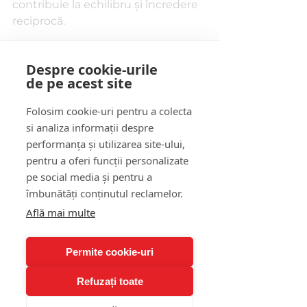
contribuie la echilibru și încredere 
reciprocă.
Exerciții de încredere și 
Despre cookie-urile
autonomie personală
de pe acest site
Petrece timp singur, explorează 
hobby-uri independente și învață 
Folosim cookie-uri pentru a colecta
să te simți complet și fără prezența 
si analiza informații despre
constantă a altora.
performanța și utilizarea site-ului,
pentru a oferi funcții personalizate
Întrebări frecvente 
pe social media și pentru a
îmbunătăți conținutul reclamelor.
despre anxietatea de 
Află mai multe
separare la adulți
Permite cookie-uri
1. 
Poți depăși anxietatea de 
separare fără terapie?
Refuzați toate
Uneori, da - prin exerciții de 