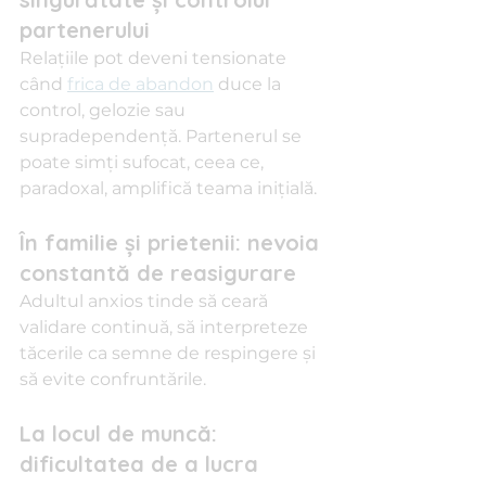
partenerului
Relațiile pot deveni tensionate 
când 
frica de abandon
 duce la 
control, gelozie sau 
supradependență. Partenerul se 
poate simți sufocat, ceea ce, 
paradoxal, amplifică teama inițială.
În familie și prietenii: nevoia 
constantă de reasigurare
Adultul anxios tinde să ceară 
validare continuă, să interpreteze 
tăcerile ca semne de respingere și 
să evite confruntările.
La locul de muncă: 
dificultatea de a lucra 