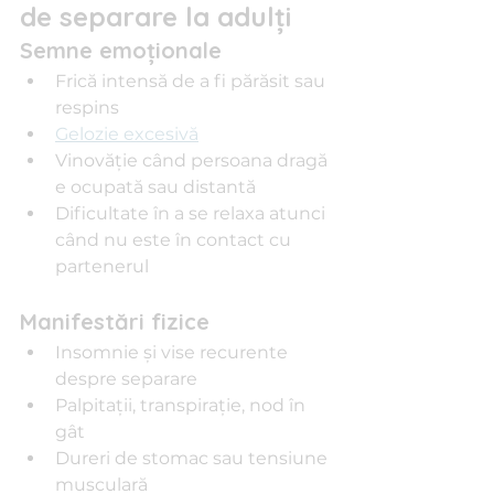
de separare la adulți
Semne emoționale
Frică intensă de a fi părăsit sau 
respins
Gelozie excesivă
Vinovăție când persoana dragă 
e ocupată sau distantă
Dificultate în a se relaxa atunci 
când nu este în contact cu 
partenerul
Manifestări fizice
Insomnie și vise recurente 
despre separare
Palpitații, transpirație, nod în 
gât
Dureri de stomac sau tensiune 
musculară