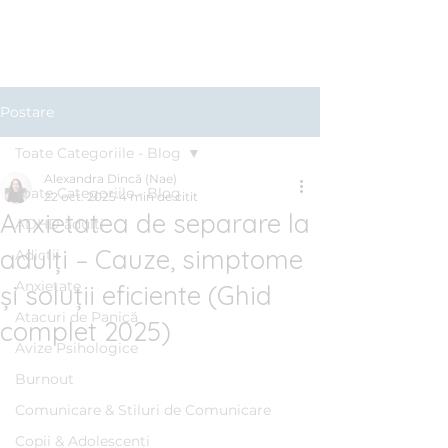
Clinica BLUE
Cabinet Psihologic
Postare
Toate Categoriile - Blog
Alexandra Dincă (Nae)
Toate Categoriile - Blog
22 oct. 2025
4 min de citit
Anxietatea de separare la
ADHD adulți
adulți – Cauze, simptome
Adicții
Anxietate
și soluții eficiente (Ghid
Atacuri de Panică
complet 2025)
Avize Psihologice
Burnout
Comunicare & Stiluri de Comunicare
Copii & Adolescenți