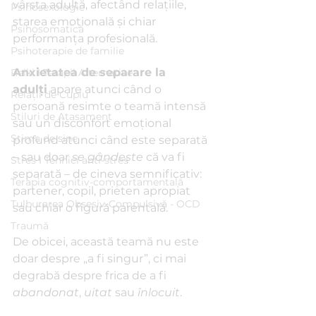
vârsta adultă, afectând relațiile, 
Psihosexologie
starea emoțională și chiar 
Psihosomatică
performanța profesională.
Psihoterapie de familie
Anxietatea de separare la 
Reiki I Terapii Alternative
adulți
 apare atunci când o 
Relații de Cuplu
persoană resimte o teamă intensă 
Stiluri de Atașament
sau un disconfort emoțional 
Stima de sine
profund atunci când este separată 
– sau doar 
se gândește
 că va fi 
Stres I Tehnici anti-stres
separată – de cineva semnificativ: 
Terapia cognitiv-comportamentală
partener, copil, prieten apropiat 
Tulburarea Obsesiv-Compulsivă - OCD
sau chiar o figură parentală.
Traumă
De obicei, această teamă nu este 
doar despre „a fi singur”, ci mai 
degrabă despre frica de a fi 
abandonat
, 
uitat
 sau 
înlocuit
.