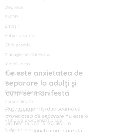
Depresie
EMDR
Emoții
Fobii specifice
Ghid practic
Managementul Furiei
Mindfulness
Ce este anxietatea de 
Motivație
separare la adulți și 
Narcisism
cum se manifestă
Personal Branding
Personalitate
Puțini oameni își dau seama că 
Procrastinare
anxietatea de separare
 nu este o 
Psihologie Organizațională
problemă doar a copiilor. În 
Psiho-oncologie
realitate, ea poate continua și la 