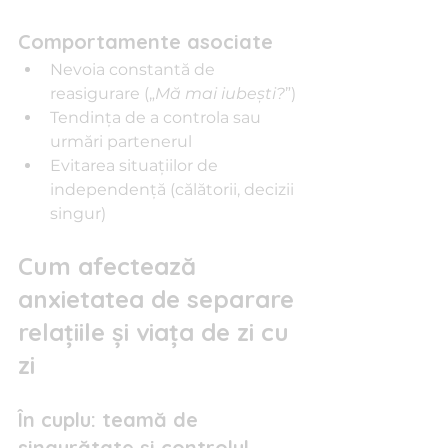
Comportamente asociate
Nevoia constantă de 
reasigurare („
Mă mai iubești?
”)
Tendința de a controla sau 
urmări partenerul
Evitarea situațiilor de 
independență (călătorii, decizii 
singur)
Cum afectează 
anxietatea de separare 
relațiile și viața de zi cu 
zi
În cuplu: teamă de 
singurătate și controlul 