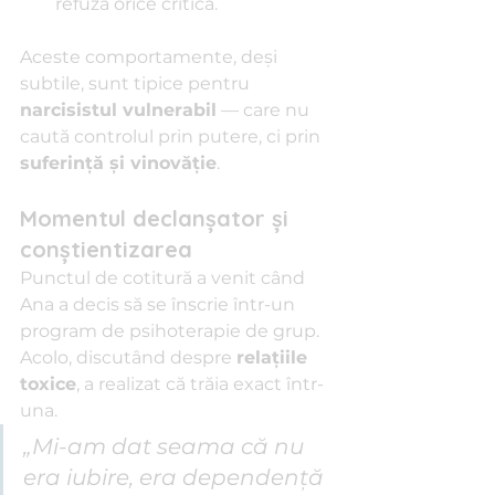
refuza orice critică.
Aceste comportamente, deși 
subtile, sunt tipice pentru 
narcisistul vulnerabil
 — care nu 
caută controlul prin putere, ci prin 
suferință și vinovăție
.
Momentul declanșator și 
conștientizarea
Punctul de cotitură a venit când 
Ana a decis să se înscrie într-un 
program de psihoterapie de grup. 
Acolo, discutând despre 
relațiile 
toxice
, a realizat că trăia exact într-
una.
„Mi-am dat seama că nu 
era iubire, era dependență 