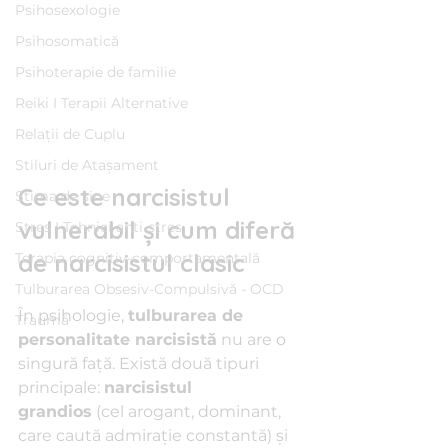
Psihosexologie
Psihosomatică
Psihoterapie de familie
Reiki I Terapii Alternative
Relații de Cuplu
Stiluri de Atașament
Ce este narcisistul 
Stima de sine
vulnerabil și cum diferă 
Stres I Tehnici anti-stres
de narcisistul clasic
Terapia cognitiv-comportamentală
Tulburarea Obsesiv-Compulsivă - OCD
În psihologie, 
tulburarea de 
Traumă
personalitate narcisistă
 nu are o 
singură față. Există două tipuri 
principale: 
narcisistul 
grandios
 (cel arogant, dominant, 
care caută admirație constantă) și 