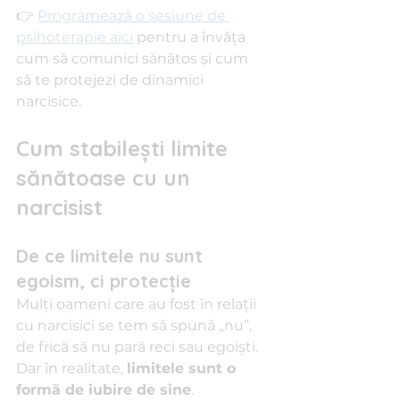
👉 
Programează o sesiune de 
psihoterapie aici
 pentru a învăța 
cum să comunici sănătos și cum 
să te protejezi de dinamici 
narcisice.
Cum stabilești limite 
sănătoase cu un 
narcisist
De ce limitele nu sunt 
egoism, ci protecție
Mulți oameni care au fost în relații 
cu narcisici se tem să spună „nu”, 
de frică să nu pară reci sau egoiști. 
Dar în realitate, 
limitele sunt o 
formă de iubire de sine
.