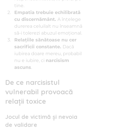
tine.
Empatia trebuie echilibrată 
cu discernământ. 
A înțelege 
durerea celuilalt nu înseamnă 
să-i tolerezi abuzul emoțional.
Relațiile sănătoase nu cer 
sacrificii constante. 
Dacă 
iubirea doare mereu, probabil 
nu e iubire, ci 
narcisism 
ascuns
.
De ce narcisistul 
vulnerabil provoacă 
relații toxice
Jocul de victimă și nevoia 
de validare