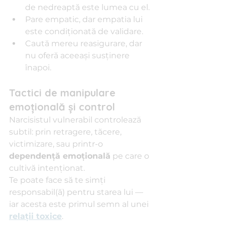
de nedreaptă este lumea cu el.
Pare empatic, dar empatia lui 
este condiționată de validare.
Caută mereu reasigurare, dar 
nu oferă aceeași susținere 
înapoi.
Tactici de manipulare 
emoțională și control
Narcisistul vulnerabil controlează 
subtil: prin retragere, tăcere, 
victimizare, sau printr-o 
dependență emoțională
 pe care o 
cultivă intenționat.
Te poate face să te simți 
responsabil(ă) pentru starea lui — 
iar acesta este primul semn al unei 
relații toxice
.