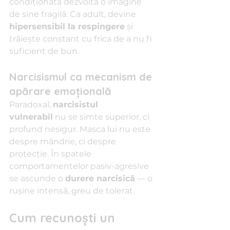
condiționată dezvoltă o imagine 
de sine fragilă. Ca adult, devine 
hipersensibil la respingere
 și 
trăiește constant cu frica de a nu fi 
suficient de bun.
Narcisismul ca mecanism de 
apărare emoțională
Paradoxal, 
narcisistul 
vulnerabil
 nu se simte superior, ci 
profund nesigur. Masca lui nu este 
despre mândrie, ci despre 
protecție. În spatele 
comportamentelor pasiv-agresive 
se ascunde o 
durere narcisică
 — o 
rușine intensă, greu de tolerat.
Cum recunoști un 