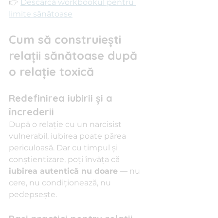
👉 
Descarcă workbookul pentru 
limite sănătoase
Cum să construiești 
relații sănătoase după 
o relație toxică
Redefinirea iubirii și a 
încrederii
După o relație cu un narcisist 
vulnerabil, iubirea poate părea 
periculoasă. Dar cu timpul și 
conștientizare, poți învăța că 
iubirea autentică nu doare
 — nu 
cere, nu condiționează, nu 
pedepsește.