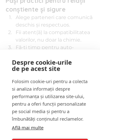
Pași practici pentru relații 
conștiente și sigure
Alege parteneri care comunică 
deschis și respectuos.
Fii atent(ă) la compatibilitatea 
valorilor, nu doar la chimie.
Fă-ți timp pentru auto-
reflecție între relații.
Despre cookie-urile
Exersează vulnerabilitatea într-
de pe acest site
un mod sigur, cu oameni care 
te respectă.
Folosim cookie-uri pentru a colecta
si analiza informații despre
❤️ Vrei să înveți mai multe despre 
performanța și utilizarea site-ului,
cum să construiești o relație 
pentru a oferi funcții personalizate
sănătoasă?
pe social media și pentru a
👉 
Ghid practic pentru relații 
îmbunătăți conținutul reclamelor.
sănătoase
Află mai multe
Întrebări frecvente 