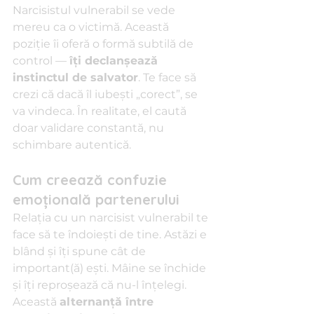
Narcisistul vulnerabil se vede 
mereu ca o victimă. Această 
poziție îi oferă o formă subtilă de 
control — 
îți declanșează 
instinctul de salvator
. Te face să 
crezi că dacă îl iubești „corect”, se 
va vindeca. În realitate, el caută 
doar validare constantă, nu 
schimbare autentică.
Cum creează confuzie 
emoțională partenerului
Relația cu un narcisist vulnerabil te 
face să te îndoiești de tine. Astăzi e 
blând și îți spune cât de 
important(ă) ești. Mâine se închide 
și îți reproșează că nu-l înțelegi. 
Această 
alternanță între 