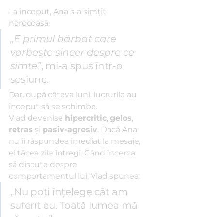
La început, Ana s-a simțit 
norocoasă. 
„E primul bărbat care 
vorbește sincer despre ce 
simte”
, mi-a spus într-o 
sesiune. 
Dar, după câteva luni, lucrurile au 
început să se schimbe.
Vlad devenise 
hipercritic
, 
gelos
, 
retras
 și 
pasiv-agresiv
. Dacă Ana 
nu îi răspundea imediat la mesaje, 
el tăcea zile întregi. Când încerca 
să discute despre 
comportamentul lui, Vlad spunea:
„Nu poți înțelege cât am 
suferit eu. Toată lumea mă 