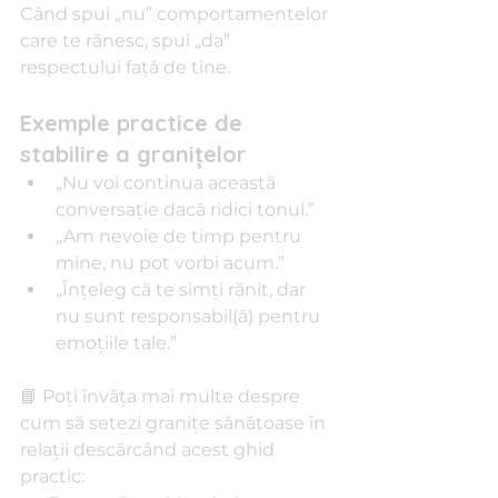
Când spui „nu” comportamentelor 
care te rănesc, spui „da” 
respectului față de tine.
Exemple practice de 
stabilire a granițelor
„Nu voi continua această 
conversație dacă ridici tonul.”
„Am nevoie de timp pentru 
mine, nu pot vorbi acum.”
„Înțeleg că te simți rănit, dar 
nu sunt responsabil(ă) pentru 
emoțiile tale.”
📘 Poți învăța mai multe despre 
cum să setezi granițe sănătoase în 
relații descărcând acest ghid 
practic: