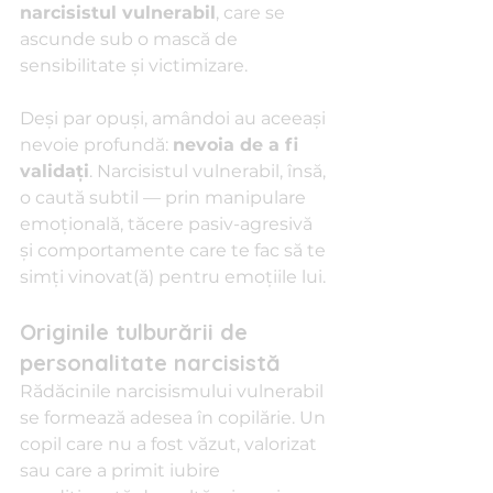
narcisistul vulnerabil
, care se 
ascunde sub o mască de 
sensibilitate și victimizare.
Deși par opuși, amândoi au aceeași 
nevoie profundă: 
nevoia de a fi 
validați
. Narcisistul vulnerabil, însă, 
o caută subtil — prin manipulare 
emoțională, tăcere pasiv-agresivă 
și comportamente care te fac să te 
simți vinovat(ă) pentru emoțiile lui.
Originile tulburării de 
personalitate narcisistă
Rădăcinile narcisismului vulnerabil 
se formează adesea în copilărie. Un 
copil care nu a fost văzut, valorizat 
sau care a primit iubire 