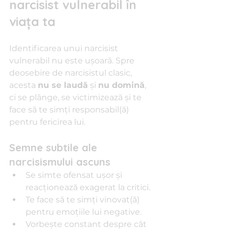
narcisist vulnerabil în 
viața ta
Identificarea unui narcisist 
vulnerabil nu este ușoară. Spre 
deosebire de narcisistul clasic, 
acesta 
nu se laudă
 și 
nu domină
, 
ci se plânge, se victimizează și te 
face să te simți responsabil(ă) 
pentru fericirea lui.
Semne subtile ale 
narcisismului ascuns
Se simte ofensat ușor și 
reacționează exagerat la critici.
Te face să te simți vinovat(ă) 
pentru emoțiile lui negative.
Vorbește constant despre cât 