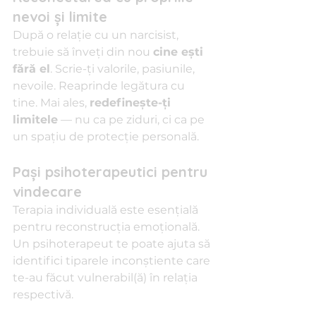
nevoi și limite
După o relație cu un narcisist, 
trebuie să înveți din nou 
cine ești 
fără el
. Scrie-ți valorile, pasiunile, 
nevoile. Reaprinde legătura cu 
tine. Mai ales, 
redefinește-ți 
limitele
 — nu ca pe ziduri, ci ca pe 
un spațiu de protecție personală.
Pași psihoterapeutici pentru 
vindecare
Terapia individuală este esențială 
pentru reconstrucția emoțională. 
Un psihoterapeut te poate ajuta să 
identifici tiparele inconștiente care 
te-au făcut vulnerabil(ă) în relația 
respectivă.