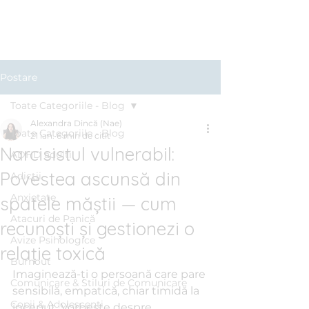
Clinica BLUE
Cabinet Psihologic
Postare
Toate Categoriile - Blog
Alexandra Dincă (Nae)
Toate Categoriile - Blog
21 ian.
6 min de citit
Narcisistul vulnerabil:
ADHD adulți
Povestea ascunsă din
Adicții
Anxietate
spatele măștii — cum
Atacuri de Panică
recunoști și gestionezi o
Avize Psihologice
relație toxică
Burnout
Imaginează-ți o persoană care pare 
Comunicare & Stiluri de Comunicare
sensibilă, empatică, chiar timidă la 
Copii & Adolescenți
început. Vorbește despre 