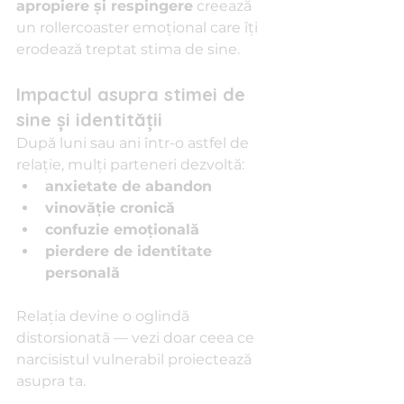
apropiere și respingere
 creează 
un rollercoaster emoțional care îți 
erodează treptat stima de sine.
Impactul asupra stimei de 
sine și identității
După luni sau ani într-o astfel de 
relație, mulți parteneri dezvoltă:
anxietate de abandon
vinovăție cronică
confuzie emoțională
pierdere de identitate 
personală
Relația devine o oglindă 
distorsionată — vezi doar ceea ce 
narcisistul vulnerabil proiectează 
asupra ta.