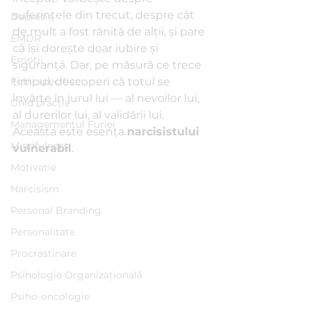
suferințele din trecut, despre cât 
Depresie
de mult a fost rănită de alții, și pare 
EMDR
că își dorește doar iubire și 
Emoții
siguranță. Dar, pe măsură ce trece 
Fobii specifice
timpul, descoperi că totul se 
învârte în jurul lui — al nevoilor lui, 
Ghid practic
al durerilor lui, al validării lui. 
Managementul Furiei
Aceasta este esența 
narcisistului 
Mindfulness
vulnerabil
.
Motivație
Narcisism
Personal Branding
Personalitate
Procrastinare
Psihologie Organizațională
Psiho-oncologie