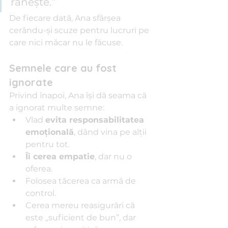
rănește.”
De fiecare dată, Ana sfârșea 
cerându-și scuze pentru lucruri pe 
care nici măcar nu le făcuse.
Semnele care au fost 
ignorate
Privind înapoi, Ana își dă seama că 
a ignorat multe semne:
Vlad 
evita responsabilitatea 
emoțională
, dând vina pe alții 
pentru tot.
Îi cerea empatie
, dar nu o 
oferea.
Folosea tăcerea ca armă de 
control.
Cerea mereu reasigurări că 
este „suficient de bun”, dar 