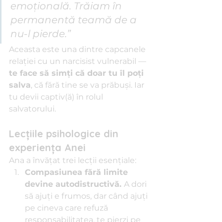
emoțională. Trăiam în 
permanentă teamă de a 
nu-l pierde.”
Aceasta este una dintre capcanele 
relației cu un narcisist vulnerabil — 
te face să simți că doar tu îl poți 
salva
, că fără tine se va prăbuși. Iar 
tu devii captiv(ă) în rolul 
salvatorului.
Lecțiile psihologice din 
experiența Anei
Ana a învățat trei lecții esențiale:
Compasiunea fără limite 
devine autodistructivă. 
A dori 
să ajuți e frumos, dar când ajuți 
pe cineva care refuză 
responsabilitatea, te pierzi pe 