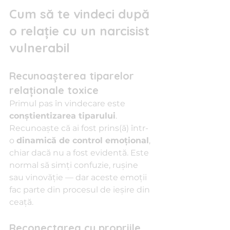
Cum să te vindeci după 
o relație cu un narcisist 
vulnerabil
Recunoașterea tiparelor 
relaționale toxice
Primul pas în vindecare este 
conștientizarea tiparului
. 
Recunoaște că ai fost prins(ă) într-
o 
dinamică de control emoțional
, 
chiar dacă nu a fost evidentă. Este 
normal să simți confuzie, rușine 
sau vinovăție — dar aceste emoții 
fac parte din procesul de ieșire din 
ceață.
Reconectarea cu propriile 