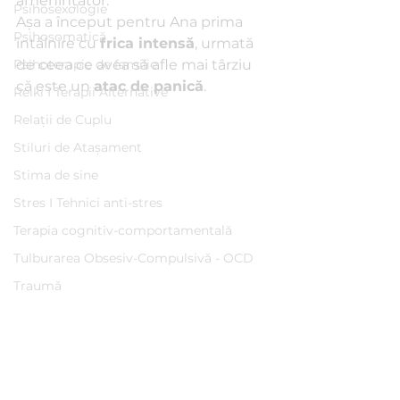
amenințător.
Psihosexologie
Așa a început pentru Ana prima 
Psihosomatică
întâlnire cu 
frica intensă
, urmată 
Psihoterapie de familie
de ceea ce avea să afle mai târziu 
că este un 
atac de panică
.
Reiki I Terapii Alternative
Relații de Cuplu
Stiluri de Atașament
Stima de sine
Stres I Tehnici anti-stres
Terapia cognitiv-comportamentală
Tulburarea Obsesiv-Compulsivă - OCD
Traumă