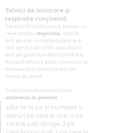
Tehnici de ancorare și 
respirație conștientă
Când simți că frica urcă, începe cu 
ceva simplu: 
respirația. 
Inspiră 
lent pe nas numărând până la 4, 
ține aerul 2 secunde, apoi expiră 
lent pe gură numărând până la 6. 
Această tehnică ajută creierul să se 
liniștească și corpul să iasă din 
starea de alertă.
O altă metodă eficientă este 
ancorarea în prezent
:
Uită-te în jur și numește 5 
lucruri pe care le vezi, 4 pe 
care le poți atinge, 3 pe 
care le poți auzi, 2 pe care le 