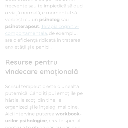
frecvente sau te împiedică să duci 
o viață normală, e momentul să 
vorbești cu un 
psiholog
 sau 
psihoterapeut
. 
Terapia cognitiv-
comportamentală
, de exemplu, 
are o eficiență ridicată în tratarea 
anxietății și a panicii.
Resurse pentru 
vindecare emoțională
Scrisul terapeutic este o unealtă 
puternică. Când îți pui emoțiile pe 
hârtie, le scoți din tine, le 
organizezi și le înțelegi mai bine. 
Aici intervine puterea 
workbook-
urilor psihologice
, create special 
pentru a te ghida pas cu pas prin 