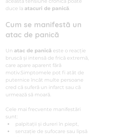
această tensiune cronică poate 
duce la 
atacuri de panică
.
Cum se manifestă un 
atac de panică
Un 
atac de panică
 este o reacție 
bruscă și intensă de frică extremă, 
care apare aparent fără 
motiv.Simptomele pot fi atât de 
puternice încât multe persoane 
cred că suferă un infarct sau că 
urmează să moară.
Cele mai frecvente manifestări 
sunt:
palpitații și dureri în piept,
senzație de sufocare sau lipsă 