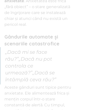
anxietate
. Anxietatea este frica 
„fără obiect” – o stare generalizată 
de îngrijorare care se instalează 
chiar și atunci când nu există un 
pericol real.
Gândurile automate și 
scenariile catastrofice
„Dacă mi se face 
rău?”„Dacă nu pot 
controla ce 
urmează?”„Dacă se 
întâmplă ceva rău?”
Aceste gânduri sunt tipice pentru 
anxietate. Ele alimentează frica și 
mențin corpul într-o stare 
constantă de alertă. Cu timpul, 