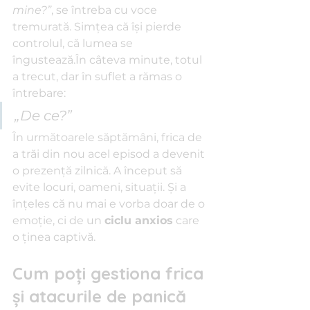
mine?”
, se întreba cu voce 
tremurată. Simțea că își pierde 
controlul, că lumea se 
îngustează.În câteva minute, totul 
a trecut, dar în suflet a rămas o 
întrebare: 
„De ce?”
În următoarele săptămâni, frica de 
a trăi din nou acel episod a devenit 
o prezență zilnică. A început să 
evite locuri, oameni, situații. Și a 
înțeles că nu mai e vorba doar de o 
emoție, ci de un 
ciclu anxios
 care 
o ținea captivă.
Cum poți gestiona frica 
și atacurile de panică