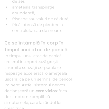
de aer,
amețeală, transpirație 
abundentă,
frisoane sau valuri de căldură,
frică intensă de pierdere a 
controlului sau de moarte.
Ce se întâmplă în corp în 
timpul unui atac de panică
În timpul unui atac de panică, 
creierul interpretează greșit 
anumite senzații corporale (o 
respirație accelerată, o amețeală 
ușoară) ca pe un semnal de pericol 
iminent. Astfel, sistemul nervos 
declanșează un 
cerc vicios
: frica 
de simptome amplifică 
simptomele, care la rândul lor 
cresc frica.