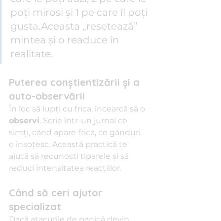
poți mirosi și 1 pe care îl poți 
gusta.Aceasta „resetează” 
mintea și o readuce în 
realitate.
Puterea conștientizării și a 
auto-observării
În loc să lupți cu frica, încearcă să o 
observi
. Scrie într-un jurnal ce 
simți, când apare frica, ce gânduri 
o însoțesc. Această practică te 
ajută să recunoști tiparele și să 
reduci intensitatea reacțiilor.
Când să ceri ajutor 
specializat
Dacă atacurile de panică devin 