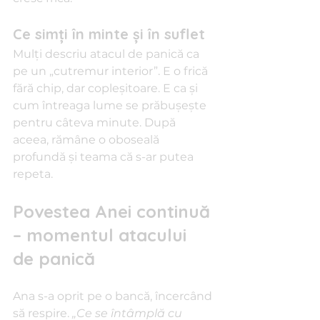
Ce simți în minte și în suflet
Mulți descriu atacul de panică ca 
pe un „cutremur interior”. E o frică 
fără chip, dar copleșitoare. E ca și 
cum întreaga lume se prăbușește 
pentru câteva minute. După 
aceea, rămâne o oboseală 
profundă și teama că s-ar putea 
repeta.
Povestea Anei continuă 
– momentul atacului 
de panică
Ana s-a oprit pe o bancă, încercând 
să respire. 
„Ce se întâmplă cu 