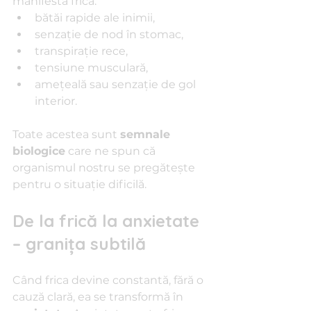
manifestă frica:
bătăi rapide ale inimii,
senzație de nod în stomac,
transpirație rece,
tensiune musculară,
amețeală sau senzație de gol 
interior.
Toate acestea sunt 
semnale 
biologice
 care ne spun că 
organismul nostru se pregătește 
pentru o situație dificilă.
De la frică la anxietate 
– granița subtilă
Când frica devine constantă, fără o 
cauză clară, ea se transformă în 