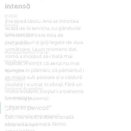
intensă
Depresie
EMDR
Era seară târziu. Ana se întorcea 
Emoții
acasă de la serviciu, cu gândurile 
Fobii specifice
amestecate între lista de 
cumpărături și griji legate de ziua 
Ghid practic
următoare. La un moment dat, 
Managementul Furiei
inima a început să-i bată mai 
Mindfulness
repede. A simțit că aerul nu mai 
ajungea în plămâni, că pământul i 
Motivație
se mișcă sub picioare și o căldură 
Narcisism
ciudată i-a urcat în obraji. Fără un 
Personal Branding
motiv evident, corpul i-a transmis 
Personalitate
un mesaj puternic: 
Procrastinare
„Ești în pericol!”
Psihologie Organizațională
Dar… nu era. Era doar o stradă 
obișnuită, luminată. Nimic 
Psiho-oncologie