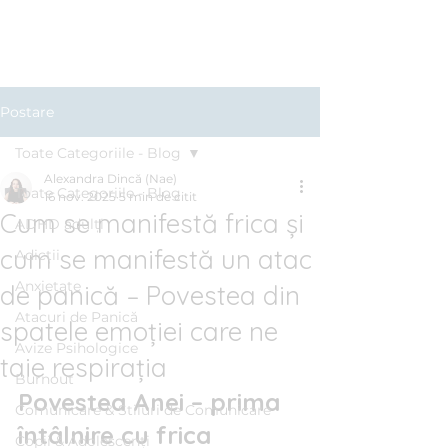
Clinica BLUE
Cabinet Psihologic
Postare
Toate Categoriile - Blog
Alexandra Dincă (Nae)
Toate Categoriile - Blog
16 nov. 2025
5 min de citit
Cum se manifestă frica și
ADHD adulți
cum se manifestă un atac
Adicții
Anxietate
de panică – Povestea din
Atacuri de Panică
spatele emoției care ne
Avize Psihologice
taie respirația
Burnout
Povestea Anei – prima 
Comunicare & Stiluri de Comunicare
întâlnire cu frica 
Copii & Adolescenți