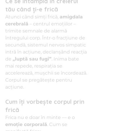
Ce se întâmplă în creierul 
tău când ți-e frică
Atunci când simți frică, 
amigdala 
cerebrală
 – centrul emoțiilor – 
trimite semnale de alarmă 
întregului corp. Într-o fracțiune de 
secundă, sistemul nervos simpatic 
intră în acțiune, declanșând reacția 
de 
„luptă sau fugi”
. Inima bate 
mai repede, respirația se 
accelerează, mușchii se încordează. 
Corpul se pregătește pentru 
acțiune.
Cum îți vorbește corpul prin 
frică
Frica nu e doar în minte — e o 
emoție corporală
. Cum se 