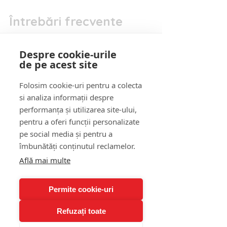
Întrebări frecvente 
(FAQ)
Despre cookie-urile
de pe acest site
1. Cum pot deosebi frica normală 
de anxietate?
Folosim cookie-uri pentru a colecta
Frica apare în fața unui pericol 
si analiza informații despre
concret. Anxietatea apare chiar și 
performanța și utilizarea site-ului,
când pericolul nu există, fiind o 
pentru a oferi funcții personalizate
anticipare a răului.
pe social media și pentru a
îmbunătăți conținutul reclamelor.
2. Cât durează un atac de panică?
Află mai multe
De obicei, între 5 și 20 de minute. 
Chiar dacă pare interminabil, 
atacul de panică are un început și 
Permite cookie-uri
un sfârșit clar.
Refuzați toate
3. Pot muri din cauza unui atac 