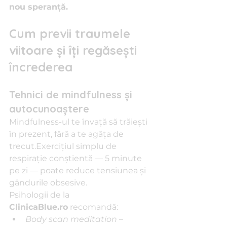
nou speranță.
Cum previi traumele 
viitoare și îți regăsești 
încrederea
Tehnici de mindfulness și 
autocunoaștere
Mindfulness-ul te învață să trăiești 
în prezent, fără a te agăța de 
trecut.Exercițiul simplu de 
respirație conștientă — 5 minute 
pe zi — poate reduce tensiunea și 
gândurile obsesive.
Psihologii de la 
ClinicaBlue.ro
 recomandă:
Body scan meditation
 – 