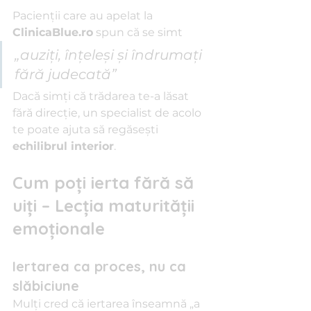
Pacienții care au apelat la 
ClinicaBlue.ro
 spun că se simt 
„auziți, înțeleși și îndrumați 
fără judecată”
Dacă simți că trădarea te-a lăsat 
fără direcție, un specialist de acolo 
te poate ajuta să regăsești 
echilibrul interior
.
Cum poți ierta fără să 
uiți – Lecția maturității 
emoționale
Iertarea ca proces, nu ca 
slăbiciune
Mulți cred că iertarea înseamnă „a 