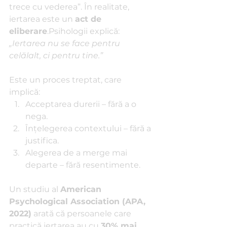
trece cu vederea”. În realitate, 
iertarea este un 
act de 
eliberare
.Psihologii explică: 
„Iertarea nu se face pentru 
celălalt, ci pentru tine.”
Este un proces treptat, care 
implică:
Acceptarea durerii – fără a o 
nega.
Înțelegerea contextului – fără a 
justifica.
Alegerea de a merge mai 
departe – fără resentimente.
Un studiu al 
American 
Psychological Association (APA, 
2022)
 arată că persoanele care 
practică iertarea au cu 
30% mai 