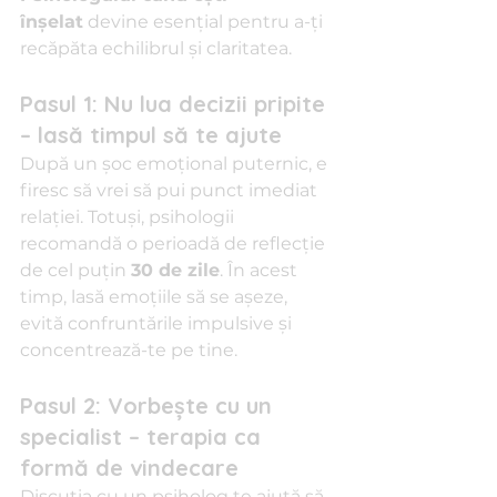
înșelat
 devine esențial pentru a-ți 
recăpăta echilibrul și claritatea.
Pasul 1: Nu lua decizii pripite 
– lasă timpul să te ajute
După un șoc emoțional puternic, e 
firesc să vrei să pui punct imediat 
relației. Totuși, psihologii 
recomandă o perioadă de reflecție 
de cel puțin 
30 de zile
. În acest 
timp, lasă emoțiile să se așeze, 
evită confruntările impulsive și 
concentrează-te pe tine.
Pasul 2: Vorbește cu un 
specialist – terapia ca 
formă de vindecare
Discuția cu un psiholog te ajută să 