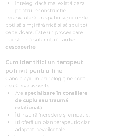
înțelegi dacă mai există bază 
pentru reconstrucție.
Terapia oferă un spațiu sigur unde 
poți să simți fără frică și să spui tot 
ce te doare. Este un proces care 
transformă suferința în 
auto-
descoperire
.
Cum identifici un terapeut 
potrivit pentru tine
Când alegi un psiholog, ține cont 
de câteva aspecte:
Are 
specializare în consiliere 
de cuplu sau traumă 
relațională
.
Îți inspiră încredere și empatie.
Îți oferă un plan terapeutic clar, 
adaptat nevoilor tale.