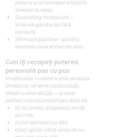
pentru a recunoaște emoțiile 
stocate în corp;
Journaling terapeutic
 – 
scrierea gândurilor fără 
cenzură;
Afirmații pozitive
 – pentru 
reconstruirea stimei de sine.
Cum îți recapeți puterea 
personală pas cu pas
Vindecarea nu este o linie dreaptă. 
Uneori te vei simți puternic(ă), 
alteori vulnerabil(ă) — și este 
perfect normal.Important este să:
îți recunoști progresul, oricât 
de mic;
nu te compari cu alții;
cauți ajutor când simți că nu 