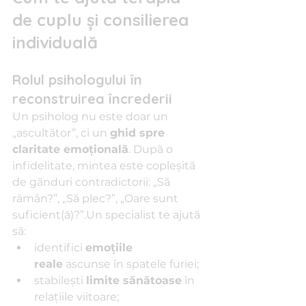
de cuplu și consilierea 
individuală
Rolul psihologului în 
reconstruirea încrederii
Un psiholog nu este doar un 
„ascultător”, ci un 
ghid spre 
claritate emoțională
. După o 
infidelitate, mintea este copleșită 
de gânduri contradictorii: „Să 
rămân?”, „Să plec?”, „Oare sunt 
suficient(ă)?”.Un specialist te ajută 
să:
identifici 
emoțiile 
reale
 ascunse în spatele furiei;
stabilești 
limite sănătoase
 în 
relațiile viitoare;