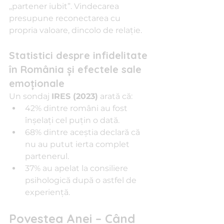
„partener iubit”. Vindecarea 
presupune reconectarea cu 
propria valoare, dincolo de relație.
Statistici despre infidelitate 
în România și efectele sale 
emoționale
Un sondaj 
IRES (2023)
 arată că:
42% dintre români au fost 
înșelați cel puțin o dată.
68% dintre aceștia declară că 
nu au putut ierta complet 
partenerul.
37% au apelat la consiliere 
psihologică după o astfel de 
experiență.
Povestea Anei – Când 