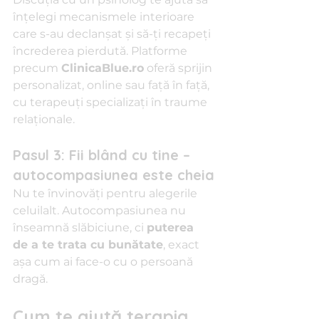
înțelegi mecanismele interioare 
care s-au declanșat și să-ți recapeți 
încrederea pierdută. Platforme 
precum 
ClinicaBlue.ro
 oferă sprijin 
personalizat, online sau față în față, 
cu terapeuți specializați în traume 
relaționale.
Pasul 3: Fii blând cu tine – 
autocompasiunea este cheia
Nu te învinovăți pentru alegerile 
celuilalt. Autocompasiunea nu 
înseamnă slăbiciune, ci 
puterea 
de a te trata cu bunătate
, exact 
așa cum ai face-o cu o persoană 
dragă.
Cum te ajută terapia 