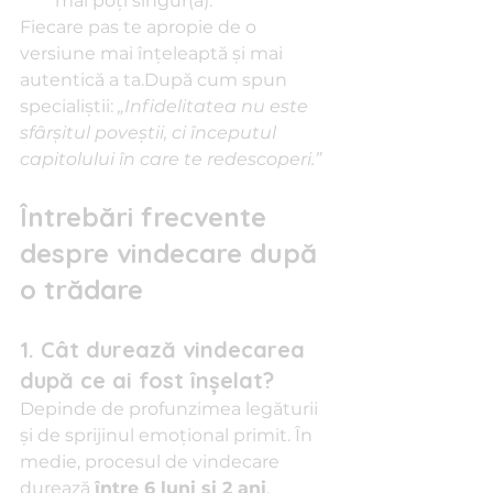
mai poți singur(ă).
Fiecare pas te apropie de o 
versiune mai înțeleaptă și mai 
autentică a ta.După cum spun 
specialiștii: 
„Infidelitatea nu este 
sfârșitul poveștii, ci începutul 
capitolului în care te redescoperi.”
Întrebări frecvente 
despre vindecare după 
o trădare
1. Cât durează vindecarea 
după ce ai fost înșelat?
Depinde de profunzimea legăturii 
și de sprijinul emoțional primit. În 
medie, procesul de vindecare 
durează 
între 6 luni și 2 ani
. 