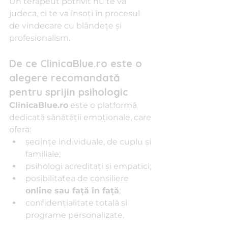
Un terapeut potrivit nu te va 
judeca, ci te va însoți în procesul 
de vindecare cu blândețe și 
profesionalism.
De ce ClinicaBlue.ro este o 
alegere recomandată 
pentru sprijin psihologic
ClinicaBlue.ro
 este o platformă 
dedicată sănătății emoționale, care 
oferă:
ședințe individuale, de cuplu și 
familiale;
psihologi acreditați și empatici;
posibilitatea de consiliere 
online sau față în față
;
confidențialitate totală și 
programe personalizate.