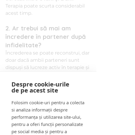
Terapia poate scurta considerabil 
acest timp.
2. Ar trebui să mai am 
încredere în partener după 
infidelitate?
Încrederea se poate reconstrui, dar 
doar dacă ambii parteneri sunt 
dispuși să lucreze activ în terapie și 
să fie transparenți total.
Despre cookie-urile
3. Ce fac dacă simt că nu 
de pe acest site
mai pot iubi pe nimeni?
Folosim cookie-uri pentru a colecta
Este o reacție comună. Când ești 
si analiza informații despre
trădat(ă), mintea se protejează prin 
performanța și utilizarea site-ului,
„blocaj afectiv”. Cu ajutorul unui 
pentru a oferi funcții personalizate
psiholog, poți învăța din nou să te 
pe social media și pentru a
deschizi emoțional, fără teamă.