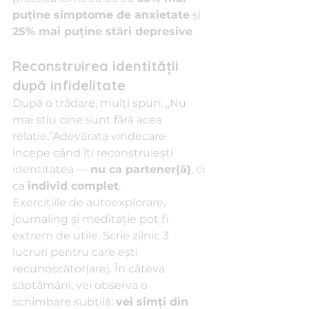
puține simptome de anxietate
 și 
25% mai puține stări depresive
.
Reconstruirea identității 
după infidelitate
După o trădare, mulți spun: „Nu 
mai știu cine sunt fără acea 
relație.”Adevărata vindecare 
începe când îți reconstruiești 
identitatea — 
nu ca partener(ă)
, ci 
ca 
individ complet
.
Exercițiile de autoexplorare, 
journaling și meditație pot fi 
extrem de utile. Scrie zilnic 3 
lucruri pentru care ești 
recunoscător(are). În câteva 
săptămâni, vei observa o 
schimbare subtilă: 
vei simți din 