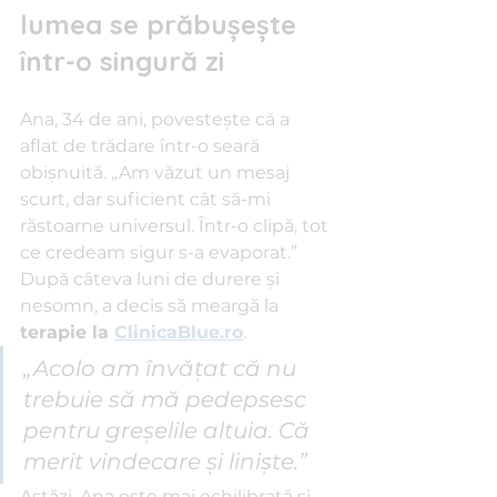
lumea se prăbușește 
într-o singură zi
Ana, 34 de ani, povestește că a 
aflat de trădare într-o seară 
obișnuită. „Am văzut un mesaj 
scurt, dar suficient cât să-mi 
răstoarne universul. Într-o clipă, tot 
ce credeam sigur s-a evaporat.”
După câteva luni de durere și 
nesomn, a decis să meargă la 
terapie la 
ClinicaBlue.ro
. 
„Acolo am învățat că nu 
trebuie să mă pedepsesc 
pentru greșelile altuia. Că 
merit vindecare și liniște.”
Astăzi, Ana este mai echilibrată și 