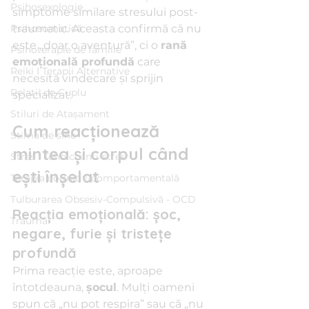
Psihosexologie
simptome similare stresului post-
Psihosomatică
traumatic. Aceasta confirmă că nu 
este „doar o aventură”, ci o 
rană 
Psihoterapie de familie
emoțională profundă
 care 
Reiki I Terapii Alternative
necesită vindecare și sprijin 
Relații de Cuplu
specializat.
Stiluri de Atașament
Cum reacționează 
Stima de sine
mintea și corpul când 
Stres I Tehnici anti-stres
ești înșelat
Terapia cognitiv-comportamentală
Tulburarea Obsesiv-Compulsivă - OCD
Reacția emoțională: șoc, 
Traumă
negare, furie și tristețe 
profundă
Prima reacție este, aproape 
întotdeauna, 
șocul
. Mulți oameni 
spun că „nu pot respira” sau că „nu 