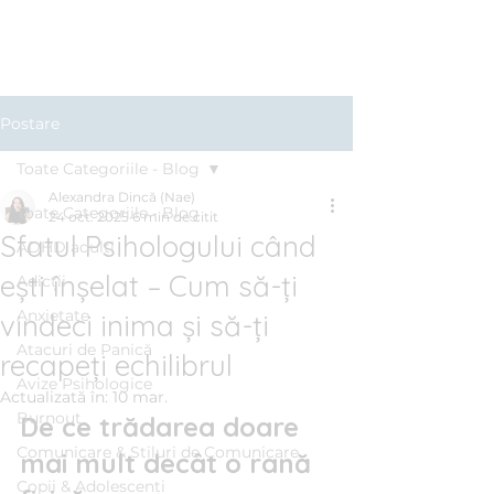
Clinica BLUE
Cabinet Psihologic
Postare
Toate Categoriile - Blog
Alexandra Dincă (Nae)
Toate Categoriile - Blog
24 oct. 2025
6 min de citit
Sfatul Psihologului când
ADHD adulți
ești înșelat – Cum să-ți
Adicții
Anxietate
vindeci inima și să-ți
Atacuri de Panică
recapeți echilibrul
Avize Psihologice
Actualizată în:
10 mar.
Burnout
De ce trădarea doare 
Comunicare & Stiluri de Comunicare
mai mult decât o rană 
Copii & Adolescenți