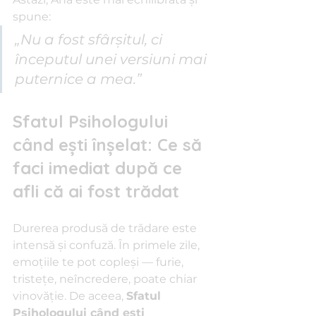
spune: 
„Nu a fost sfârșitul, ci 
începutul unei versiuni mai 
puternice a mea.”
Sfatul Psihologului 
când ești înșelat: Ce să 
faci imediat după ce 
afli că ai fost trădat
Durerea produsă de trădare este 
intensă și confuză. În primele zile, 
emoțiile te pot copleși — furie, 
tristețe, neîncredere, poate chiar 
vinovăție. De aceea, 
Sfatul 
Psihologului când ești 