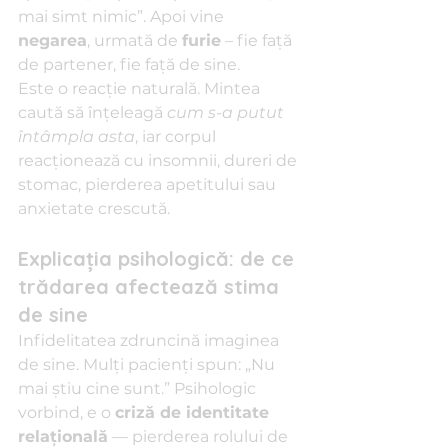
mai simt nimic”. Apoi vine 
negarea
, urmată de 
furie
 – fie față 
de partener, fie față de sine.
Este o reacție naturală. Mintea 
caută să înțeleagă 
cum s-a putut 
întâmpla asta
, iar corpul 
reacționează cu insomnii, dureri de 
stomac, pierderea apetitului sau 
anxietate crescută.
Explicația psihologică: de ce 
trădarea afectează stima 
de sine
Infidelitatea zdruncină imaginea 
de sine. Mulți pacienți spun: „Nu 
mai știu cine sunt.” Psihologic 
vorbind, e o 
criză de identitate 
relațională
 — pierderea rolului de 