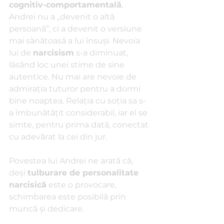
cognitiv-comportamentală
, 
Andrei nu a „devenit o altă 
persoană”, ci a devenit o versiune 
mai sănătoasă a lui însuși. Nevoia 
lui de 
narcisism
 s-a diminuat, 
lăsând loc unei stime de sine 
autentice. Nu mai are nevoie de 
admirația tuturor pentru a dormi 
bine noaptea. Relația cu soția sa s-
a îmbunătățit considerabil, iar el se 
simte, pentru prima dată, conectat 
cu adevărat la cei din jur.
Povestea lui Andrei ne arată că, 
deși 
tulburare de personalitate 
narcisică
 este o provocare, 
schimbarea este posibilă prin 
muncă și dedicare.