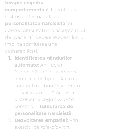
terapie cognitiv-
comportamentală
. Lucrul nu a 
fost ușor. Persoanele cu 
personalitatea narcisistă
 au 
adesea dificultăți în a accepta rolul 
de „pacient”, deoarece acest lucru 
implică admiterea unei 
vulnerabilități.
Identificarea gândurilor 
automate:
 Am lucrat 
împreună pentru a observa 
gândurile de tipul „Dacă nu 
sunt cel mai bun, înseamnă că 
nu valorez nimic”. Această 
distorsiune cognitivă este 
centrală în 
tulburarea de 
personalitate narcisistă
.
Dezvoltarea empatiei:
 Prin 
exerciții de 
role-playing
, 