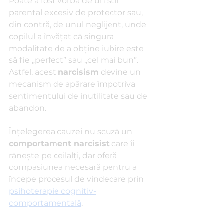
Poate a fost vorba de un stil 
parental excesiv de protector sau, 
din contră, de unul neglijent, unde 
copilul a învățat că singura 
modalitate de a obține iubire este 
să fie „perfect” sau „cel mai bun”. 
Astfel, acest 
narcisism
 devine un 
mecanism de apărare împotriva 
sentimentului de inutilitate sau de 
abandon.
Înțelegerea cauzei nu scuză un 
comportament narcisist
 care îi 
rănește pe ceilalți, dar oferă 
compasiunea necesară pentru a 
începe procesul de vindecare prin 
psihoterapie cognitiv-
comportamentală
.