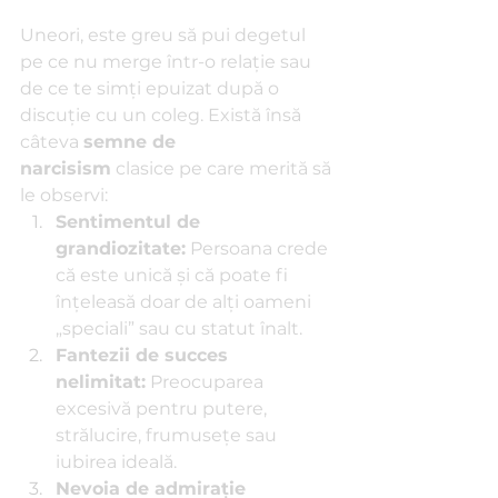
Uneori, este greu să pui degetul 
pe ce nu merge într-o relație sau 
de ce te simți epuizat după o 
discuție cu un coleg. Există însă 
câteva 
semne de 
narcisism
 clasice pe care merită să 
le observi:
Sentimentul de 
grandiozitate:
 Persoana crede 
că este unică și că poate fi 
înțeleasă doar de alți oameni 
„speciali” sau cu statut înalt.
Fantezii de succes 
nelimitat:
 Preocuparea 
excesivă pentru putere, 
strălucire, frumusețe sau 
iubirea ideală.
Nevoia de admirație 