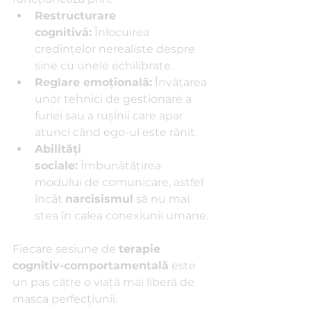
Restructurare 
cognitivă:
 Înlocuirea 
credințelor nerealiste despre 
sine cu unele echilibrate.
Reglare emoțională:
 Învățarea 
unor tehnici de gestionare a 
furiei sau a rușinii care apar 
atunci când ego-ul este rănit.
Abilități 
sociale:
 Îmbunătățirea 
modului de comunicare, astfel 
încât 
narcisismul
 să nu mai 
stea în calea conexiunii umane.
Fiecare sesiune de 
terapie 
cognitiv-comportamentală
 este 
un pas către o viață mai liberă de 
masca perfecțiunii.