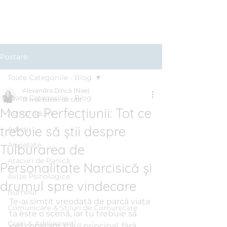
Clinica BLUE
Cabinet Psihologic
Postare
Toate Categoriile - Blog
Alexandra Dincă (Nae)
Toate Categoriile - Blog
13 mai
6 min de citit
Masca Perfecțiunii: Tot ce
ADHD adulți
trebuie să știi despre
Adicții
Anxietate
Tulburarea de
Atacuri de Panică
Personalitate Narcisică și
Avize Psihologice
drumul spre vindecare
Burnout
Te-ai simțit vreodată de parcă viața 
Comunicare & Stiluri de Comunicare
ta este o scenă, iar tu trebuie să 
Copii & Adolescenți
joci constant rolul principal, fără 