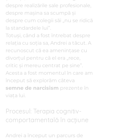
despre realizările sale profesionale, 
despre mașina sa scumpă și 
despre cum colegii săi „nu se ridică 
la standardele lui”.
Totuși, când a fost întrebat despre 
relația cu soția sa, Andrei a tăcut. A 
recunoscut că ea amenințase cu 
divorțul pentru că el era „rece, 
critic și mereu centrat pe sine”. 
Acesta a fost momentul în care am 
început să explorăm câteva 
semne de narcisism
 prezente în 
viața lui.
Procesul: Terapia cognitiv-
comportamentală în acțiune
Andrei a început un parcurs de 