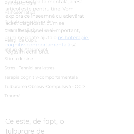
pentru liniștea ta mentală, acest 
Psihosexologie
articol este pentru tine. Vom 
Psihosomatică
explora ce înseamnă cu adevărat 
Psihoterapie de familie
acest diagnostic, cum se 
manifestă și, cel mai important, 
Reiki I Terapii Alternative
cum ne poate ajuta o 
psihoterapie 
Relații de Cuplu
cognitiv-comportamentală
 să 
Stiluri de Atașament
regăsim echilibrul.
Stima de sine
Stres I Tehnici anti-stres
Terapia cognitiv-comportamentală
Tulburarea Obsesiv-Compulsivă - OCD
Traumă
Ce este, de fapt, o 
tulburare de 