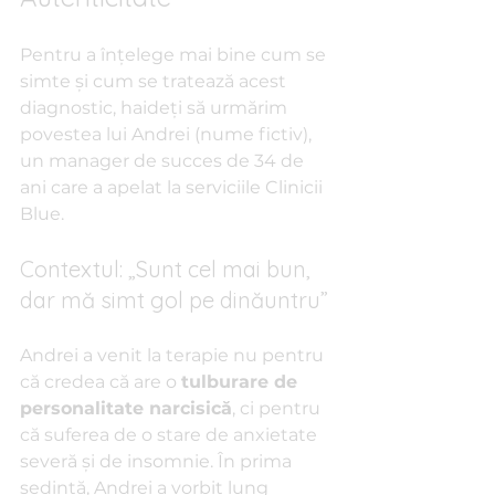
Pentru a înțelege mai bine cum se 
simte și cum se tratează acest 
diagnostic, haideți să urmărim 
povestea lui Andrei (nume fictiv), 
un manager de succes de 34 de 
ani care a apelat la serviciile Clinicii 
Blue.
Contextul: „Sunt cel mai bun, 
dar mă simt gol pe dinăuntru”
Andrei a venit la terapie nu pentru 
că credea că are o 
tulburare de 
personalitate narcisică
, ci pentru 
că suferea de o stare de anxietate 
severă și de insomnie. În prima 
ședință, Andrei a vorbit lung 