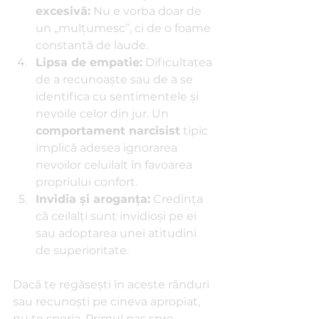
excesivă:
 Nu e vorba doar de 
un „mulțumesc”, ci de o foame 
constantă de laude.
Lipsa de empatie:
 Dificultatea 
de a recunoaște sau de a se 
identifica cu sentimentele și 
nevoile celor din jur. Un 
comportament narcisist
 tipic 
implică adesea ignorarea 
nevoilor celuilalt în favoarea 
propriului confort.
Invidia și aroganța:
 Credința 
că ceilalți sunt invidioși pe ei 
sau adoptarea unei atitudini 
de superioritate.
Dacă te regăsești în aceste rânduri 
sau recunoști pe cineva apropiat, 
nu te speria. Primul pas spre 