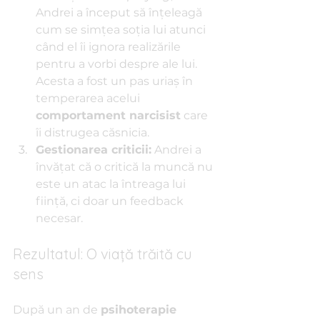
Andrei a început să înțeleagă 
cum se simțea soția lui atunci 
când el îi ignora realizările 
pentru a vorbi despre ale lui. 
Acesta a fost un pas uriaș în 
temperarea acelui 
comportament narcisist
 care 
îi distrugea căsnicia.
Gestionarea criticii:
 Andrei a 
învățat că o critică la muncă nu 
este un atac la întreaga lui 
ființă, ci doar un feedback 
necesar.
Rezultatul: O viață trăită cu 
sens
După un an de 
psihoterapie 