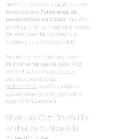
perfectă, presiunea poate deveni 
insuportabilă. 
Tulburarea de 
personalitate narcisică
 nu este o 
sentință, ci un semnal că ai nevoie 
de instrumente noi pentru a 
relaționa cu tine și cu ceilalți.
Aici intervine importanța unei 
intervenții de specialitate. Poți 
oricând să faci o 
programare 
pentru o sesiune de 
psihoterapie
 pentru a explora 
aceste dinamici într-un mediu 
sigur și fără judecată.
Studiu de Caz: Drumul lui 
Andrei de la Mască la 
Autenticitate