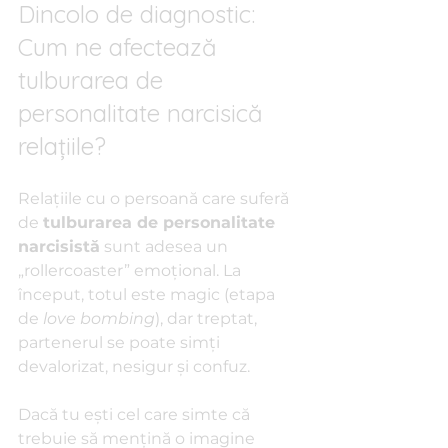
Dincolo de diagnostic: 
Cum ne afectează 
tulburarea de 
personalitate narcisică 
relațiile?
Relațiile cu o persoană care suferă 
de 
tulburarea de personalitate 
narcisistă
 sunt adesea un 
„rollercoaster” emoțional. La 
început, totul este magic (etapa 
de 
love bombing
), dar treptat, 
partenerul se poate simți 
devalorizat, nesigur și confuz.
Dacă tu ești cel care simte că 
trebuie să mențină o imagine 