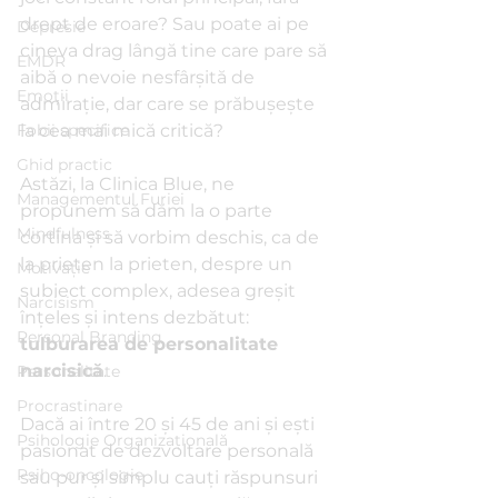
drept de eroare? Sau poate ai pe 
Depresie
cineva drag lângă tine care pare să 
EMDR
aibă o nevoie nesfârșită de 
Emoții
admirație, dar care se prăbușește 
Fobii specifice
la cea mai mică critică?
Ghid practic
Astăzi, la Clinica Blue, ne 
Managementul Furiei
propunem să dăm la o parte 
Mindfulness
cortina și să vorbim deschis, ca de 
la prieten la prieten, despre un 
Motivație
subiect complex, adesea greșit 
Narcisism
înțeles și intens dezbătut: 
Personal Branding
tulburarea de personalitate 
narcisică
.
Personalitate
Procrastinare
Dacă ai între 20 și 45 de ani și ești 
Psihologie Organizațională
pasionat de dezvoltare personală 
Psiho-oncologie
sau pur și simplu cauți răspunsuri 