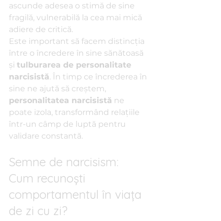
ascunde adesea o stimă de sine 
fragilă, vulnerabilă la cea mai mică 
adiere de critică.
Este important să facem distincția 
între o încredere în sine sănătoasă 
și 
tulburarea de personalitate 
narcisistă
. În timp ce încrederea în 
sine ne ajută să creștem, 
personalitatea narcisistă
 ne 
poate izola, transformând relațiile 
într-un câmp de luptă pentru 
validare constantă.
Semne de narcisism: 
Cum recunoști 
comportamentul în viața 
de zi cu zi?