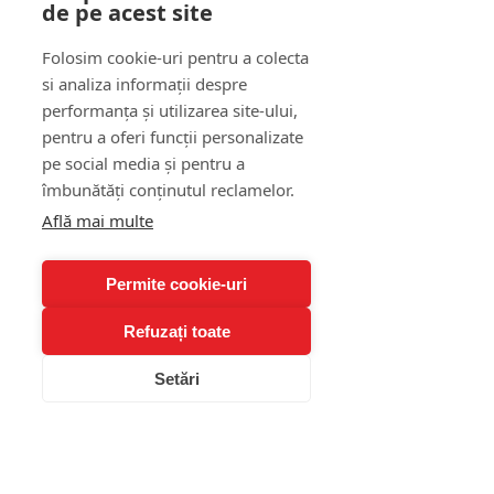
de pe acest site
nevoie de ajutor profesional, 
nu de un salvator acasă.
Folosim cookie-uri pentru a colecta
Ai grijă de sănătatea ta 
si analiza informații despre
mintală:
 Relația cu o 
performanța și utilizarea site-ului,
personalitatea narcisistă
 te 
pentru a oferi funcții personalizate
poate epuiza. 
Programarea 
pe social media și pentru a
unei sesiuni de terapie
 pentru 
îmbunătăți conținutul reclamelor.
tine poate fi cea mai bună 
Află mai multe
decizie.
Tulburare de 
Permite cookie-uri
personalitate narcisică: 
Refuzați toate
Mituri vs. Realitate
Setări
Pentru a înțelege pe deplin acest 
subiect, haideți să demontăm 
câteva mituri care circulă în mediul 