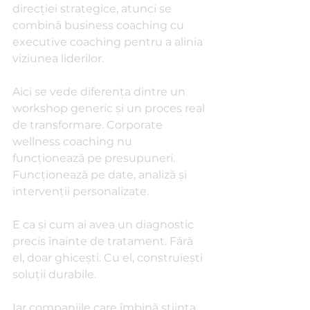
direcției strategice, atunci se 
combină business coaching cu 
executive coaching pentru a alinia 
viziunea liderilor.
Aici se vede diferența dintre un 
workshop generic și un proces real 
de transformare. Corporate 
wellness coaching nu 
funcționează pe presupuneri. 
Funcționează pe date, analiză și 
intervenții personalizate.
E ca și cum ai avea un diagnostic 
precis înainte de tratament. Fără 
el, doar ghicești. Cu el, construiești 
soluții durabile.
Iar companiile care îmbină știința 