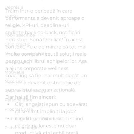
Depresie
Trăim într-o perioadă în care 
EMDR
performanța a devenit aproape o 
religie. KPI-uri, deadline-uri, 
Emoții
ședințe back-to-back, notificări 
Fobii specifice
non-stop. Sună familiar? În acest 
Ghid practic
context, nu e de mirare că tot mai 
Managementul Furiei
multe companii caută soluții reale 
pentru echilibrul echipelor lor. Așa 
Mindfulness
a ajuns corporate wellness 
Motivație
coaching să fie mai mult decât un 
Narcisism
trend – a devenit o strategie de 
supraviețuire organizațională.
Personal Branding
Dar hai să fim sinceri: 
Personalitate
Câți angajați spun cu adevărat 
Procrastinare
că se simt împliniți la job? 
Psihologie Organizațională
Câți lideri dorm liniștiți știind 
că echipa lor este nu doar 
Psiho-oncologie
productivă, ci și echilibrată 