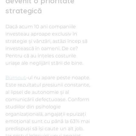
devenit o prioritate 
strategică
Dacă acum 10 ani companiile 
investeau aproape exclusiv în 
strategie și vânzări, astăzi încep să 
investească în oameni. De ce? 
Pentru că au înțeles costurile 
uriașe ale neglijării stării de bine.
Burnout
-ul nu apare peste noapte. 
Este rezultatul presiunii constante, 
al lipsei de autonomie și al 
comunicării defectuoase. Conform 
studiilor din psihologie 
organizațională, angajații epuizați 
emoțional sunt cu până la 63% mai 
predispuși să își caute un alt job. 
Iar costul înlocuirii unui angajat 