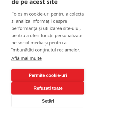
de pe acest site
În 2023, o companie IT din 
Folosim cookie-uri pentru a colecta
București, cu aproximativ 60 de 
si analiza informații despre
angajați, a decis să implementeze 
performanța și utilizarea site-ului,
un program de corporate wellness 
pentru a oferi funcții personalizate
coaching. Contextul? 
pe social media și pentru a
Productivitate în scădere, conflicte 
îmbunătăți conținutul reclamelor.
interne și un nivel alarmant de 
Află mai multe
burnout
.
Permite cookie-uri
Contextul inițial: stres, 
conflicte, demotivare
Refuzați toate
Salariile erau competitive. 
Setări
Beneficiile atractive. Totuși, 
atmosfera era tensionată. Echipele 
lucrau în paralel, nu împreună. 
Managerii raportau întârzieri și 
lipsă de implicare.