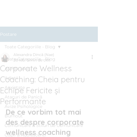
Clinica BLUE
Cabinet Psihologic
Postare
Toate Categoriile - Blog
Alexandra Dincă (Nae)
Toate Categoriile - Blog
28 feb.
9 min de citit
Corporate Wellness
ADHD adulți
Coaching: Cheia pentru
Adicții
Anxietate
Echipe Fericite și
Atacuri de Panică
Performante
Avize Psihologice
De ce vorbim tot mai 
Burnout
des despre corporate 
Comunicare & Stiluri de Comunicare
wellness coaching
Copii & Adolescenți