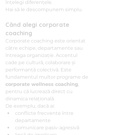
înțelegi diferențele.
Hai să le descompunem simplu.
Când alegi corporate 
coaching
Corporate coaching este orientat 
către echipe, departamente sau 
întreaga organizație. Accentul 
cade pe cultură, colaborare și 
performanță colectivă. Este 
fundamentul multor programe de 
corporate wellness coaching
, 
pentru că lucrează direct cu 
dinamica relațională.
De exemplu, dacă ai:
conflicte frecvente între 
departamente
comunicare pasiv-agresivă
lipsă de implicare