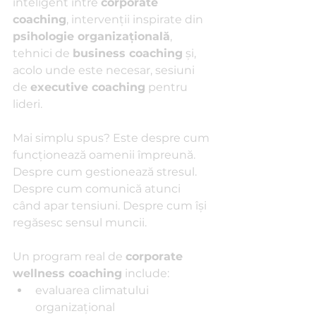
inteligent între 
corporate 
coaching
, intervenții inspirate din 
psihologie organizațională
, 
tehnici de 
business coaching
 și, 
acolo unde este necesar, sesiuni 
de 
executive coaching
 pentru 
lideri.
Mai simplu spus? Este despre cum 
funcționează oamenii împreună. 
Despre cum gestionează stresul. 
Despre cum comunică atunci 
când apar tensiuni. Despre cum își 
regăsesc sensul muncii.
Un program real de 
corporate 
wellness coaching
 include:
evaluarea climatului 
organizațional