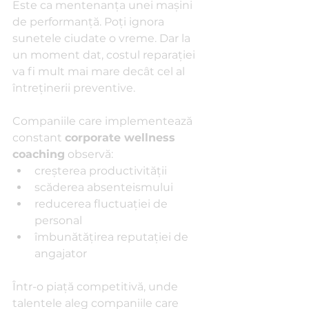
Este ca mentenanța unei mașini 
de performanță. Poți ignora 
sunetele ciudate o vreme. Dar la 
un moment dat, costul reparației 
va fi mult mai mare decât cel al 
întreținerii preventive.
Companiile care implementează 
constant 
corporate wellness 
coaching
 observă:
creșterea productivității
scăderea absenteismului
reducerea fluctuației de 
personal
îmbunătățirea reputației de 
angajator
Într-o piață competitivă, unde 
talentele aleg companiile care 