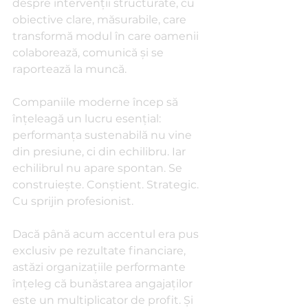
despre intervenții structurate, cu 
obiective clare, măsurabile, care 
transformă modul în care oamenii 
colaborează, comunică și se 
raportează la muncă.
Companiile moderne încep să 
înțeleagă un lucru esențial: 
performanța sustenabilă nu vine 
din presiune, ci din echilibru. Iar 
echilibrul nu apare spontan. Se 
construiește. Conștient. Strategic. 
Cu sprijin profesionist.
Dacă până acum accentul era pus 
exclusiv pe rezultate financiare, 
astăzi organizațiile performante 
înțeleg că bunăstarea angajaților 
este un multiplicator de profit. Și 