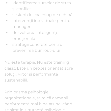
identificarea surselor de stres 
și conflict
sesiuni de coaching de echipă
intervenții individuale pentru 
manageri
dezvoltarea inteligenței 
emoționale
strategii concrete pentru 
prevenirea burnout-ului
Nu este terapie. Nu este training 
clasic. Este un proces orientat spre 
soluții, viitor și performanță 
sustenabilă.
Prin prisma psihologiei 
organizaționale, știm că oamenii 
performează mai bine atunci când 
se simt în siguranță psihologic. 