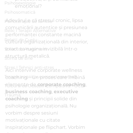
Psihosexologie
emoțional? 
Psihosomatică
Adevărul e că stresul cronic, lipsa 
Psihoterapie de familie
comunicării autentice și presiunea 
Reiki I Terapii Alternative
performanței constante macină 
Relații de Cuplu
cultura organizațională din interior, 
exact ca rugina invizibilă într-o 
Stiluri de Atașament
structură metalică.
Stima de sine
Stres I Tehnici anti-stres
Aici intervine corporate wellness 
Terapia cognitiv-comportamentală
coaching – un proces care îmbină 
elemente de 
corporate coaching
, 
Tulburarea Obsesiv-Compulsivă - OCD
business coaching
, 
executive 
Traumă
coaching
 și principii solide din 
psihologie organizațională. Nu 
vorbim despre sesiuni 
motivaționale cu citate 
inspiraționale pe flipchart. Vorbim 