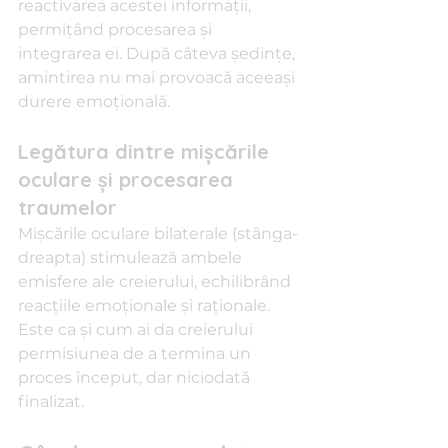
reactivarea acestei informații, 
permițând procesarea și 
integrarea ei. După câteva ședințe, 
amintirea nu mai provoacă aceeași 
durere emoțională.
Legătura dintre mișcările 
oculare și procesarea 
traumelor
Mișcările oculare bilaterale (stânga-
dreapta) stimulează ambele 
emisfere ale creierului, echilibrând 
reacțiile emoționale și raționale. 
Este ca și cum ai da creierului 
permisiunea de a termina un 
proces început, dar niciodată 
finalizat.