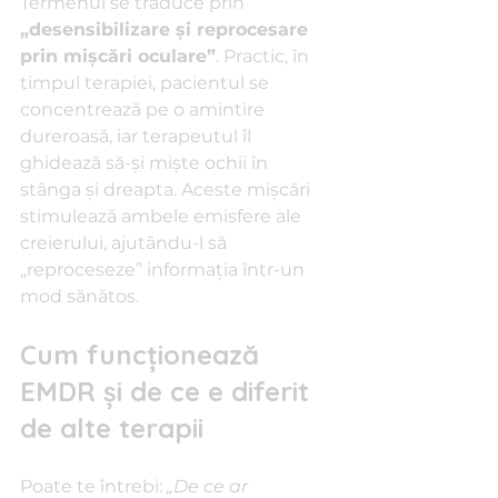
Termenul se traduce prin 
„desensibilizare și reprocesare 
prin mișcări oculare”
. Practic, în 
timpul terapiei, pacientul se 
concentrează pe o amintire 
dureroasă, iar terapeutul îl 
ghidează să-și miște ochii în 
stânga și dreapta. Aceste mișcări 
stimulează ambele emisfere ale 
creierului, ajutându-l să 
„reproceseze” informația într-un 
mod sănătos.
Cum funcționează 
EMDR și de ce e diferit 
de alte terapii
Poate te întrebi: 
„De ce ar 