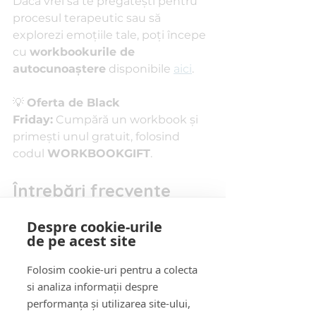
Dacă vrei să te pregătești pentru 
procesul terapeutic sau să 
explorezi emoțiile tale, poți începe 
cu 
workbookurile de 
autocunoaștere
 disponibile 
aici
.
💡 
Oferta de Black 
Friday:
 Cumpără un workbook și 
primești unul gratuit, folosind 
codul 
WORKBOOKGIFT
.
Întrebări frecvente 
despre EMDR
Despre cookie-urile
de pe acest site
1️⃣ EMDR doare?
Nu. Poate fi inconfortabil 
Folosim cookie-uri pentru a colecta
emoțional uneori, dar terapeutul 
si analiza informații despre
te ghidează constant pentru a te 
performanța și utilizarea site-ului,