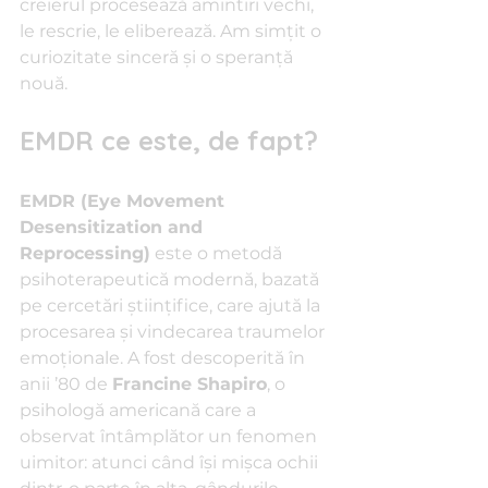
creierul procesează amintiri vechi, 
le rescrie, le eliberează. Am simțit o 
curiozitate sinceră și o speranță 
nouă.
EMDR ce este, de fapt?
EMDR (Eye Movement 
Desensitization and 
Reprocessing)
 este o metodă 
psihoterapeutică modernă, bazată 
pe cercetări științifice, care ajută la 
procesarea și vindecarea traumelor 
emoționale. A fost descoperită în 
anii ’80 de 
Francine Shapiro
, o 
psihologă americană care a 
observat întâmplător un fenomen 
uimitor: atunci când își mișca ochii 