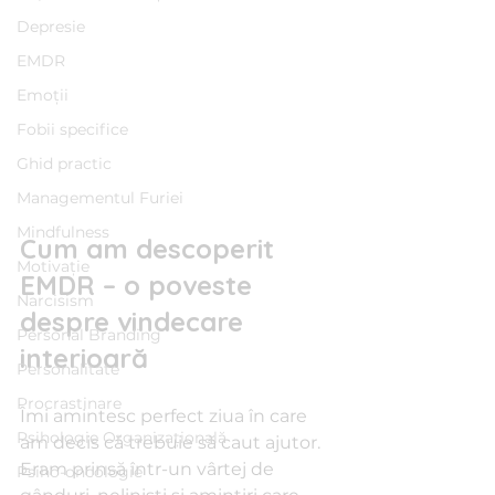
Depresie
EMDR
Emoții
Fobii specifice
Ghid practic
Managementul Furiei
Mindfulness
Cum am descoperit 
Motivație
EMDR – o poveste 
Narcisism
despre vindecare 
Personal Branding
interioară
Personalitate
Procrastinare
Îmi amintesc perfect ziua în care 
Psihologie Organizațională
am decis că trebuie să caut ajutor. 
Eram prinsă într-un vârtej de 
Psiho-oncologie