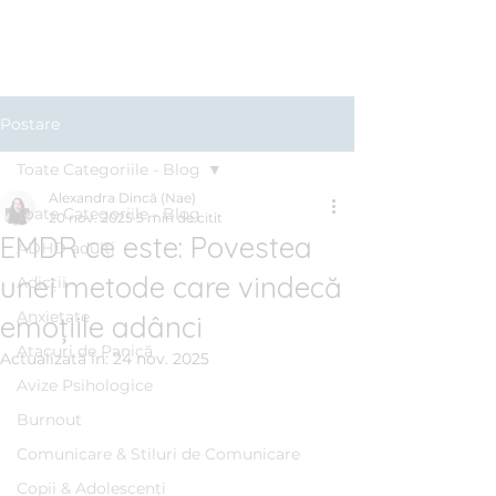
Clinica BLUE
Cabinet Psihologic
Postare
Toate Categoriile - Blog
Alexandra Dincă (Nae)
Toate Categoriile - Blog
20 nov. 2025
5 min de citit
EMDR ce este: Povestea
ADHD adulți
unei metode care vindecă
Adicții
Anxietate
emoțiile adânci
Atacuri de Panică
Actualizată în:
24 nov. 2025
Avize Psihologice
Burnout
Comunicare & Stiluri de Comunicare
Copii & Adolescenți