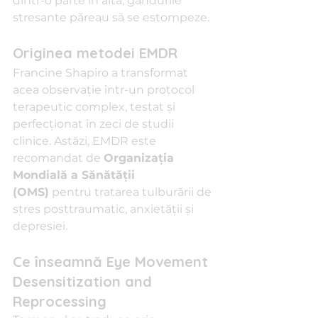
dintr-o parte în alta, gândurile 
stresante păreau să se estompeze.
Originea metodei EMDR
Francine Shapiro a transformat 
acea observație într-un protocol 
terapeutic complex, testat și 
perfecționat în zeci de studii 
clinice. Astăzi, EMDR este 
recomandat de 
Organizația 
Mondială a Sănătății 
(OMS)
 pentru tratarea tulburării de 
stres posttraumatic, anxietății și 
depresiei.
Ce înseamnă Eye Movement 
Desensitization and 
Reprocessing