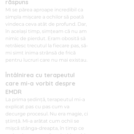
răspuns
Mi se părea aproape incredibil ca 
simpla mișcare a ochilor să poată 
vindeca ceva atât de profund. Dar, 
în același timp, simțeam că nu am 
nimic de pierdut. Eram obosită să 
retrăiesc trecutul la fiecare pas, să-
mi simt inima strânsă de frică 
pentru lucruri care nu mai existau.
Întâlnirea cu terapeutul 
care mi-a vorbit despre 
EMDR
La prima ședință, terapeutul mi-a 
explicat pas cu pas cum va 
decurge procesul. Nu era magie, ci 
știință. Mi-a arătat cum ochii se 
mișcă stânga-dreapta, în timp ce 