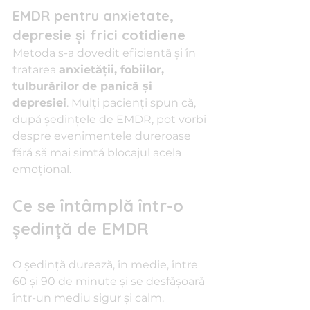
EMDR pentru anxietate, 
depresie și frici cotidiene
Metoda s-a dovedit eficientă și în 
tratarea 
anxietății, fobiilor, 
tulburărilor de panică și 
depresiei
. Mulți pacienți spun că, 
după ședințele de EMDR, pot vorbi 
despre evenimentele dureroase 
fără să mai simtă blocajul acela 
emoțional.
Ce se întâmplă într-o 
ședință de EMDR
O ședință durează, în medie, între 
60 și 90 de minute și se desfășoară 
într-un mediu sigur și calm.