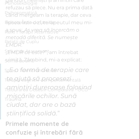
gânduri, neliniști și amintiri care 
Psihosexologie
refuzau să plece. Nu era prima dată 
Psihosomatică
când mergeam la terapie, dar ceva 
Psihoterapie de familie
lipsea. Într-o zi, terapeutul meu mi-
a spus:„
Aș vrea să încercăm o 
Reiki I Terapii Alternative
metodă diferită. Se numește 
Relații de Cuplu
EMDR.
”
Stiluri de Atașament
„
EMDR ce este?
”, am întrebat 
uimită. Zâmbind, mi-a explicat: 
Stima de sine
„
E o formă de terapie care 
Stres I Tehnici anti-stres
te ajută să procesezi 
Terapia cognitiv-comportamentală
amintiri dureroase folosind 
Tulburarea Obsesiv-Compulsivă - OCD
mișcările ochilor. Sună 
Traumă
ciudat, dar are o bază 
științifică solidă.
”
Primele momente de 
confuzie și întrebări fără 