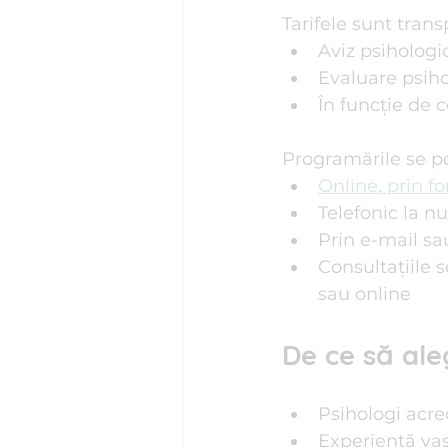
Tarifele sunt trans
Aviz psihologi
Evaluare psiho
În funcție de 
Programările se po
Online, prin f
Telefonic la n
Prin e-mail sa
Consultațiile s
sau online
De ce să ale
Psihologi acre
Experiență vas