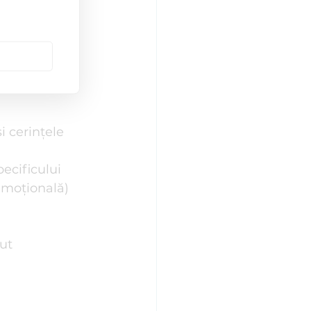
 psihologice
i cerințele 
pecificului 
 emoțională)
cut