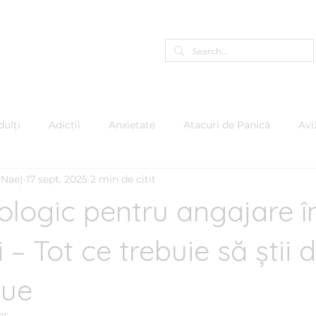
Programează-te Online
A
ulți
Adicții
Anxietate
Atacuri de Panică
Avi
(Nae)
17 sept. 2025
2 min de citit
care
Copii & Adolescenți
Depresie
EMDR
Em
ologic pentru angajare î
 Furiei
Mindfulness
Motivație
Narcisism
Pe
 – Tot ce trebuie să știi d
lue
e
Psihologie Organizațională
Psiho-oncologie
Ps