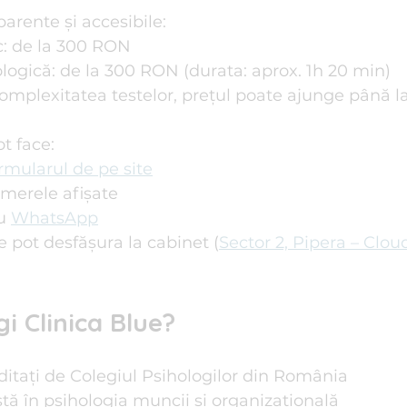
parente și accesibile:
c: de la 300 RON
logică: de la 300 RON (durata: aprox. 1h 20 min)
complexitatea testelor, prețul poate ajunge până 
t face:
ormularul de pe site
umerele afișate
u 
WhatsApp
e pot desfășura la cabinet (
Sector 2, Pipera – Clo
gi Clinica Blue?
ditați de Colegiul Psihologilor din România
tă în psihologia muncii și organizațională