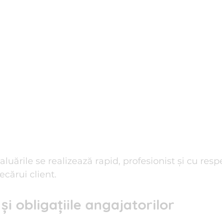
valuările se realizează rapid, profesionist și cu res
iecărui client.
și obligațiile angajatorilor