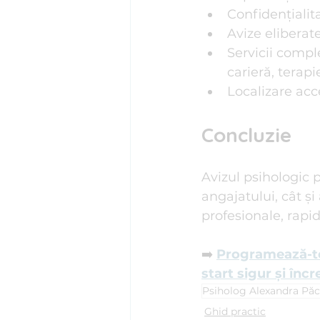
Confidențialit
Avize eliberate
Servicii compl
carieră, terapi
Localizare acc
Concluzie
Avizul psihologic 
angajatului, cât și
profesionale, rapi
➡️ 
Programează-te 
start sigur și încr
Psiholog Alexandra Pă
Ghid practic