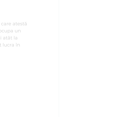
Stiluri de Atașament
 care atestă 
 ocupa un 
 atât la 
 lucra în 