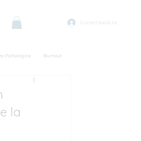
lege Psihologul
Teste Psihologice
Mai multe
Conectează-te
ze Psihologice
Burnout
oții
Fobii specifice
n
rsonal Branding
e la
ihosexologie