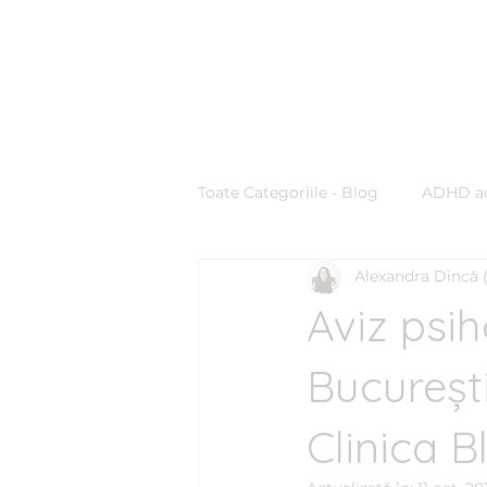
Clinica BLUE
Cabinet Psihologic
Toate Categoriile - Blog
ADHD ad
Alexandra Dincă 
Comunicare & Stiluri de Comuni
Aviz psih
Ghid practic
Managementul
București
Clinica B
Personalitate
Procrastinar