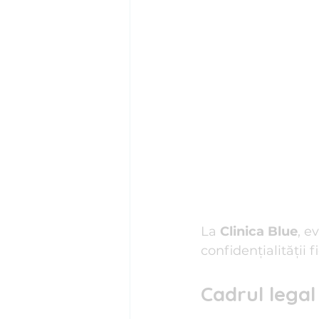
La 
Clinica Blue
, e
confidențialității f
Cadrul legal 