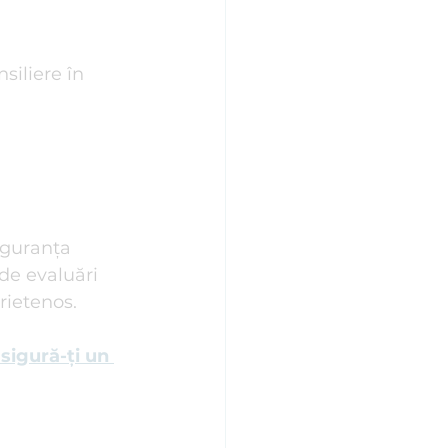
siliere în 
iguranța 
 de evaluări 
rietenos.
sigură-ți un 