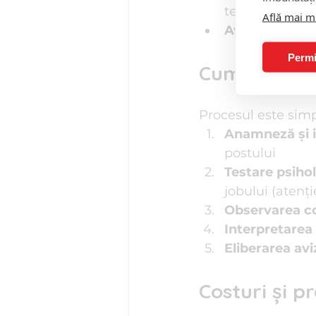
terapii compl
Află mai m
Aviz la cerere
Permi
Cum se desf
Procesul este simp
Anamneză și i
postului
Testare psiho
jobului (atenț
Observarea c
Interpretarea 
Eliberarea avi
Costuri și p