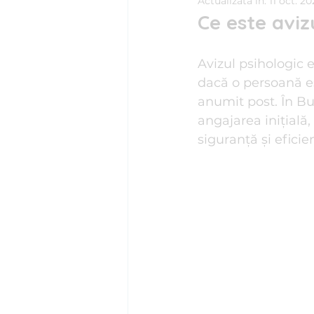
Actualizată în:
11 oct. 2
Ce este aviz
Psihosomatică
Psihoterapi
Avizul psihologic 
dacă o persoană e
Stima de sine
Stres I Tehnic
anumit post. În Buc
angajarea inițială,
siguranță și eficie