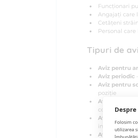
Funcționari pu
Angajați care 
Cetățeni stră
Personal care 
Tipuri de av
Aviz pentru a
Aviz periodic
 
Aviz pentru s
poziție
Aviz pentru re
Despre 
concediu mate
Avize speciale
Folosim coo
inspector de c
utilizarea 
Avize pentru c
îmbunătăți