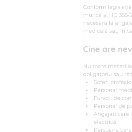
Conform legislație
muncă și HG 355/20
necesară la angaja
medicală sau în ca
Cine are nev
Nu toate meseriile
obligatoriu sau r
Șoferi profesio
Personal medic
Funcții de con
Personal de pa
Angajați care 
electrică
Persoane care 