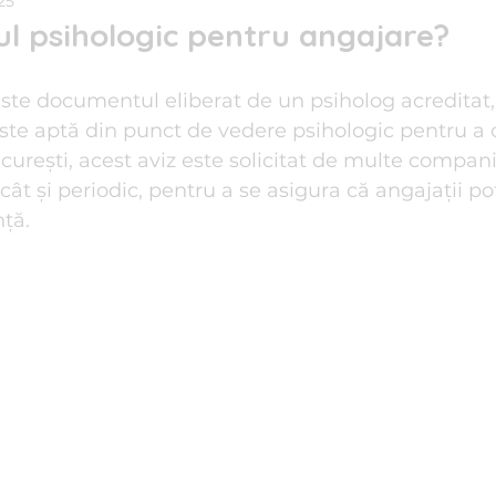
025
ul psihologic pentru angajare?
e de familie
Reiki I Terapii Alternative
Relații de Cuplu
este documentul eliberat de un psiholog acreditat,
ste aptă din punct de vedere psihologic pentru a
i anti-stres
urești, acest aviz este solicitat de multe companii
 cât și periodic, pentru a se asigura că angajații pot
nță.