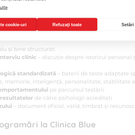
ementare ș.a.
ulte
 – pentru cei care doresc să își cunoască resursele
te cookie-uri
Refuzați toate
Setări
ășoară evaluarea psihologică?
lu și bine structurat:
nterviu clinic
 – discuție despre istoricul personal ș
logică standardizată
 – baterii de teste adaptate s
ie, memorie, inteligență, personalitate, stabilitate
omportamentului
 pe parcursul testării
rezultatelor
 de către psihologii acreditați
zului
 – document oficial, valid, timbrat și recunos
rogramări la Clinica Blue