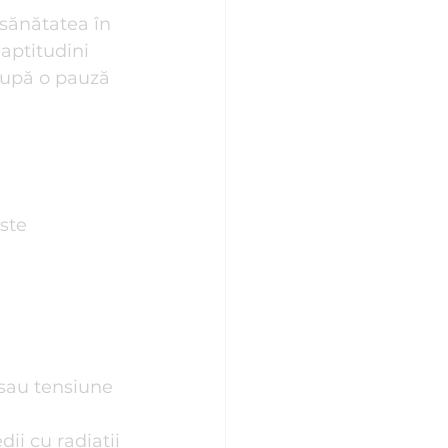
 sănătatea în 
aptitudini 
 după o pauză 
ste 
 sau tensiune 
ii cu radiații