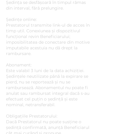
Ședința se desfășoară în timpul rămas
din interval, fără prelungire.
Ședințe online:
Prestatorul transmite link-ul de acces în
timp util. Conexiunea și dispozitivul
funcțional revin Beneficiarului;
imposibilitatea de conectare din motive
imputabile acestuia nu dă drept la
rambursare.
Abonament:
Este valabil 3 luni de la data achiziției.
Ședințele neutilizate până la expirare se
pierd, nu se reportează și nu se
rambursează. Abonamentul nu poate fi
anulat sau rambursat integral dacă s-au
efectuat cel puțin o ședință și este
nominal, netransferabil.
Obligațiile Prestatorului:
Dacă Prestatorul nu poate susține o
ședință confirmată, anunță Beneficiarul
cât mai curând și propune