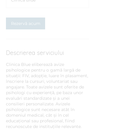
Clinica Blue
i
n
Rezervă acum
Descrierea serviciului
Clinica Blue eliberează avize
psihologice pentru o gamă largă de
situații: FIV, adopție, luare în plasament,
înscriere la cursuri, voluntariat sau
angajare. Toate avizele sunt oferite de
psihologi cu experiență, pe baza unor
evaluări standardizate și a unei
consilieri personalizate. Avizele
psihologice sunt necesare atât în
domeniul medical, cât și în cel
educațional sau profesional, fiind
recunoscute de instituțiile relevante.