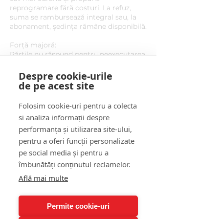
reprogramare fără costuri. La refuz,
suma se rambursează integral sau, la
abonament, ședința rămâne disponibilă.
Forță majoră:
Părțile nu răspund pentru neexecutarea
cauzată de forță majoră; ședința
afectată se reprogramează fără
Despre cookie-urile
penalizări.
de pe acest site
Modificări:
Folosim cookie-uri pentru a colecta
Fiecărui Beneficiar i se aplică versiunea
si analiza informații despre
regulamentului valabilă la data
achiziției.
performanța și utilizarea site-ului,
pentru a oferi funcții personalizate
pe social media și pentru a
îmbunătăți conținutul reclamelor.
Detalii de contact
Află mai multe
Strada Grigore Moisil 42, Bucharest,
Romania
Permite cookie-uri
+40 736 709 521