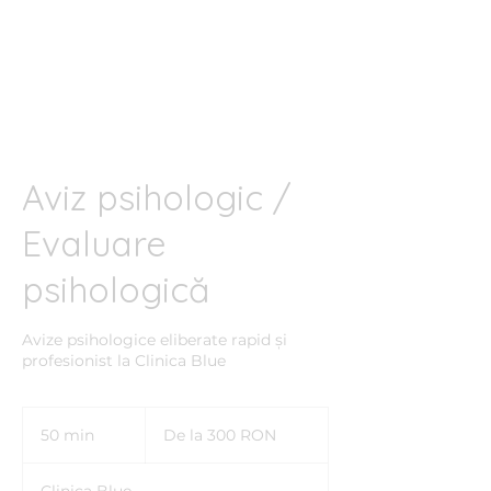
Clinica BLUE
Cabinet Psihologic
Aviz psihologic /
Evaluare
psihologică
Avize psihologice eliberate rapid și
profesionist la Clinica Blue
De
la
50 min
5
De la 300 RON
300
de
0
lei
m
românești