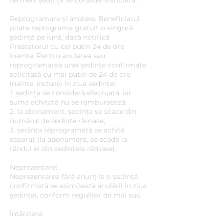
termen, ședința se consideră anulată.
Reprogramare și anulare. Beneficiarul
poate reprograma gratuit o singură
ședință pe lună, dacă notifică
Prestatorul cu cel puțin 24 de ore
înainte. Pentru anularea sau
reprogramarea unei ședințe confirmate
solicitată cu mai puțin de 24 de ore
înainte, inclusiv în ziua ședinței:
1. ședința se consideră efectuată, iar
suma achitată nu se rambursează;
2. la abonament, ședința se scade din
numărul de ședințe rămase;
3. ședința reprogramată se achită
separat (la abonament, se scade la
rândul ei din ședințele rămase).
Neprezentare:
Neprezentarea fără anunț la o ședință
confirmată se asimilează anulării în ziua
ședinței, conform regulilor de mai sus.
Întârziere: