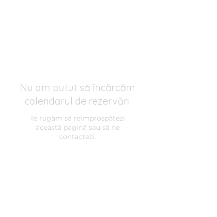
Clinica BLUE
Cabinet Psihologic
Nu am putut să încărcăm
calendarul de rezervări.
Te rugăm să reîmprospătezi
această pagină sau să ne
contactezi.
Clinica BLUE
Clinică de Psihologie în București