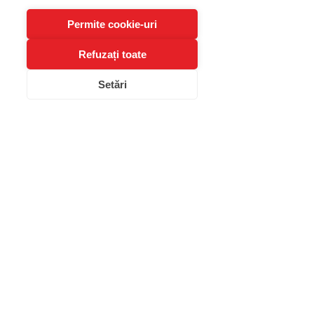
Teste Psihologice online
Permite cookie-uri
Refuzați toate
Contact:
Setări
+40 736 709 521
- Recepție
contact@clinicablue.ro
Strada Grigore Moisil 42
,
sector 2,
București
©2026 - Clinica Blue - Clinică de Psihologie în
București
powered by
MENTAL COACHING FOR PERFORMANCE SRL
CUI:
44455799
Politica de confidentialitate
|
Politica de
Cookies