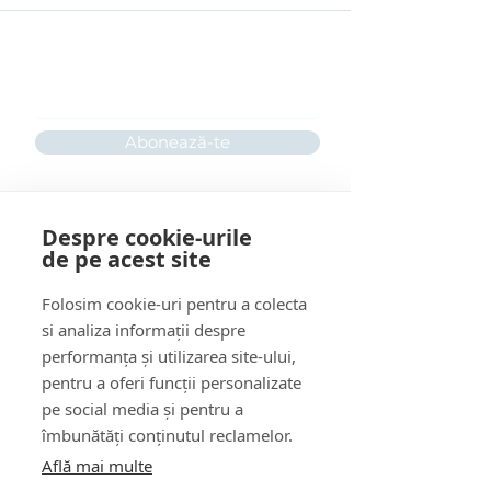
Rămâi conectat(ă) cu noi!
Scrie-ne adresa ta de mail
Abonează-te
Despre cookie-urile
Întrebări frecvente
de pe acest site
Folosim cookie-uri pentru a colecta
Descoperă serviciile noastre
:
Psihoterapie individuală
si analiza informații despre
Psihoterapie de cuplu
performanța și utilizarea site-ului,
Sexologie
pentru a oferi funcții personalizate
Mentorat pentru Psihologi
pe social media și pentru a
Mentorat pentru practicanți Reiki
îmbunătăți conținutul reclamelor.
& Terapii Alternative
Află mai multe
Aviz psihologic