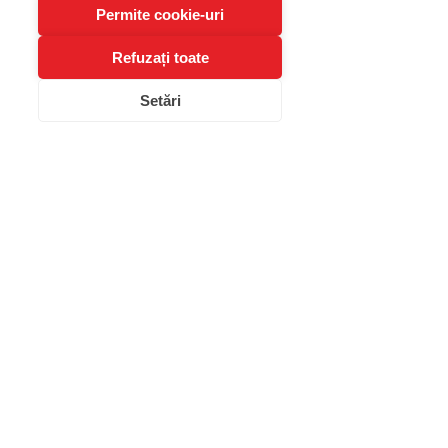
Psihoterapie individuală
Permite cookie-uri
Psihoterapie de cuplu
Sexologie
Refuzați toate
Mentorat pentru Psihologi
Mentorat pentru practicanți Reiki
Setări
& Terapii Alternative
Aviz psihologic
Teste Psihologice online
Contact:
+40 736 709 521
- Recepție
contact@clinicablue.ro
Strada Grigore Moisil 42
,
sector 2,
București