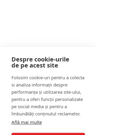
Clinica BLUE
Clinică de Psihologie în București
Rămâi conectat(ă) cu noi!
Despre cookie-urile
de pe acest site
Scrie-ne adresa ta de mail
Folosim cookie-uri pentru a colecta
si analiza informații despre
Abonează-te
performanța și utilizarea site-ului,
pentru a oferi funcții personalizate
pe social media și pentru a
îmbunătăți conținutul reclamelor.
Întrebări frecvente
Află mai multe
Descoperă serviciile noastre
: